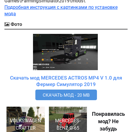
Games\FarmingSimulator2019\mods\
Подробная инструкция с картинками по установке
мода
Фото
Скачать мод MERCEDES ACTROS MP4 V 1.0 для
Фермер Симулятор 2019
СКАЧАТЬ МОД - 20 MB
Понравилась
VOLKSWAGEN
MERCEDES-
мод? Не
CRAFTER
BENZ G-65
забудь