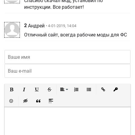
Спасибо скачал мод, установил по
инструкции. Все работает!
2
Андрей
• 4-01-2019, 14:04
Отличный сайт, всегда рабочие моды для ФС
Полужирный
Курсив
Подчеркнутый
Зачеркнутый
Выравнивание
Нумерованный список
Маркированный список
Вставить ссылку
Вставить 
Вставить смайлик
Вставка скрытого текста
Вставка цитаты
Вставка спойлера