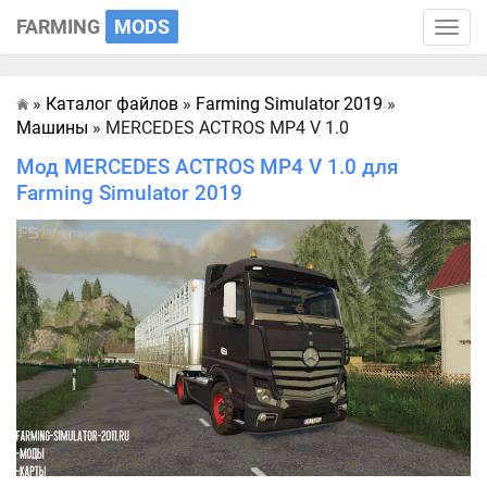
FARMING
MODS
Toggle
naviga
»
Каталог файлов
»
Farming Simulator 2019
»
Главная
Машины
» MERCEDES ACTROS MP4 V 1.0
Мод MERCEDES ACTROS MP4 V 1.0 для
Farming Simulator 2019