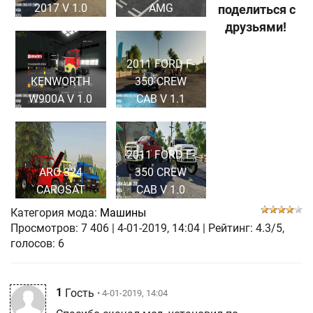
2017 V 1.0
AMG
поделиться с
друзьями!
2011 FORD F-
KENWORTH
350 CREW
W900A V 1.0
CAB V 1.1
2011 FORD F-
ARO 324
350 CREW
CAROSAT
CAB V 1.0
Категория мода:
Машины
Просмотров:
7 406
|
4-01-2019, 14:04
| Рейтинг: 4.3/5,
голосов:
6
1
Гость
• 4-01-2019, 14:04