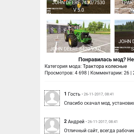
JOHN DEERE 7430/7530
ТРАК
V 5.0
74
JOHN 
JOHN DEERE 8420 V3.0
S
Понравилась мод? Не
Категория мода:
Трактора колесные
Просмотров:
4 698
|
Комментарии:
26
|
1
Гость
• 26-11-2017, 08:41
Спасибо скачал мод, установил
2
Андрей
• 26-11-2017, 08:41
Отличный сайт, всегда рабочи