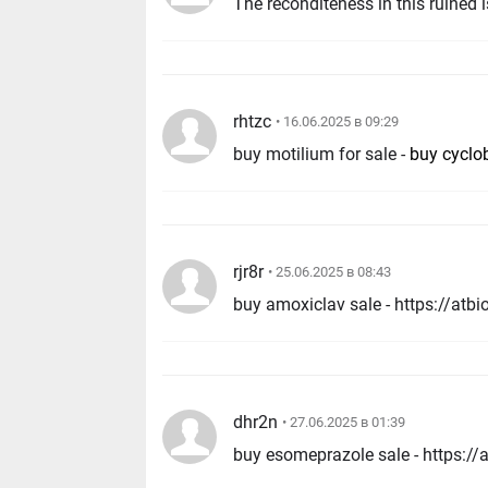
The reconditeness in this ruined i
rhtzc
• 16.06.2025 в 09:29
buy motilium for sale -
buy cyclo
rjr8r
• 25.06.2025 в 08:43
buy amoxiclav sale - https://atb
dhr2n
• 27.06.2025 в 01:39
buy esomeprazole sale - https: