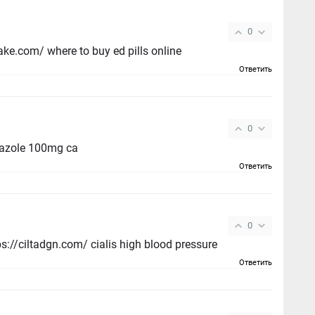
0
buy ed pills gb - https://fastedtotake.com/ where to buy ed pills online
Ответить
0
azole 100mg ca
Ответить
0
cialis tadalafil 20mg tablets - https://ciltadgn.com/ cialis high blood pressure
Ответить