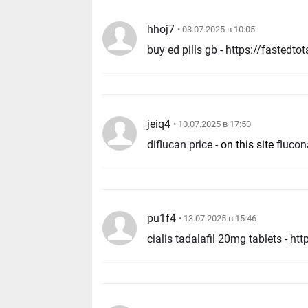
hhoj7
• 03.07.2025 в 10:05
jeiq4
• 10.07.2025 в 17:50
diflucan price -
on this site
flucon
pu1f4
• 13.07.2025 в 15:46