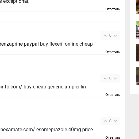
s exceptional.
Ответить
0
benzaprine paypal
buy flexeril online cheap
Ответить
0
ioinfo.com/ buy cheap generic ampicillin
Ответить
0
//anexamate.com/ esomeprazole 40mg price
Ответить