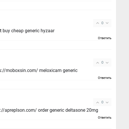
0
t
buy cheap generic hyzaar
Ответить
0
ps://moboxsin.com/ meloxicam generic
Ответить
0
ps://apreplson.com/ order generic deltasone 20mg
Ответить