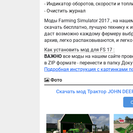
- Индикатор оборотов, скорости и топ
- Очистить журнал
Моды Farming Simulator 2017 , на нашем сайте бывают самые разнообразные, можно
скачать бесплатно, лучшую технику к игре Farming Simula
даст возможно каждому фермеру выбра
Как установить мод для FS 17 :
ВАЖНО
все моды на нашем сайте пров
в ZIP формате - перенести в папку Д
Подробная инструкция с картинками п
Фото