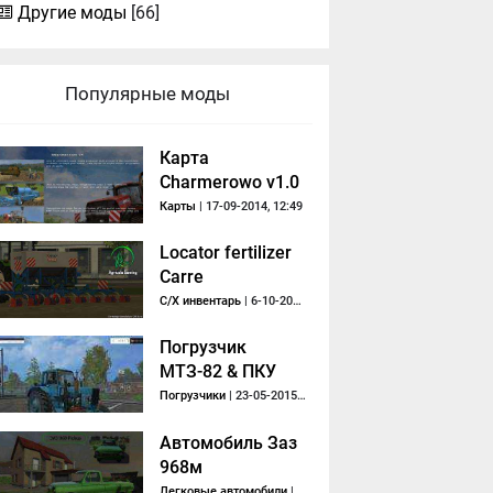
Другие моды
[66]
Популярные моды
Карта
Charmerowo v1.0
By Charmer
Карты
| 17-09-2014, 12:49
Locator fertilizer
Carre
С/Х инвентарь
| 6-10-2013, 18:38
Погрузчик
МТЗ-82 & ПКУ
v0.8
Погрузчики
| 23-05-2015, 06:30
Автомобиль Заз
968м
Легковые автомобили
| 1-10-2013, 20:56