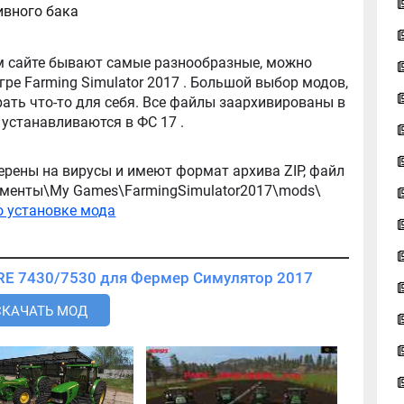
ливного бака
tor 2017 . Большой выбор модов,
ть что-то для себя. Все файлы заархивированы в
архив, легко распаковываются, и легко устанавливаются в ФС 17 .
ерены на вирусы и имеют формат архива ZIP, файл
окументы\My Games\FarmingSimulator2017\mods\
о установке мода
Скачать мод Трактор JOHN DEERE 7430/7530 для Фермер Симулятор 2017
СКАЧАТЬ МОД