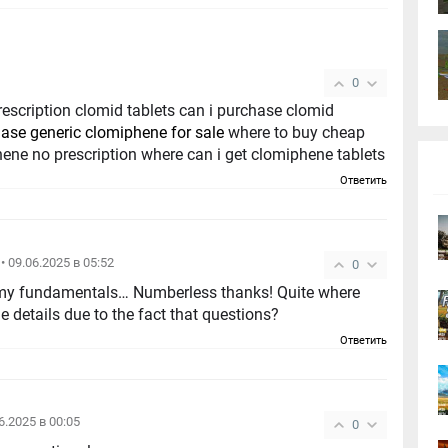
0
escription clomid tablets can i purchase clomid
hase generic clomiphene for sale
where to buy cheap
ene no prescription where can i get clomiphene tablets
Ответить
• 09.06.2025 в 05:52
0
o my fundamentals… Numberless thanks! Quite where
e details due to the fact that questions?
Ответить
06.2025 в 00:05
0