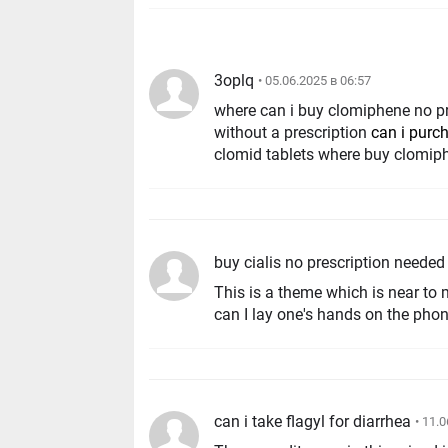
3oplq
• 05.06.2025 в 06:57
where can i buy clomiphene no pr
without a prescription
can i purc
clomid tablets where buy clomiph
buy cialis no prescription needed
This is a theme which is near t
can I lay one's hands on the phon
can i take flagyl for diarrhea
• 11.