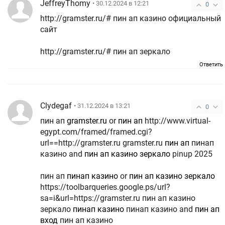
JeffreyThomy
• 30.12.2024 в 12:21
0
http://gramster.ru/# пин ап казино официальный
сайт
http://gramster.ru/# пин ап зеркало
Ответить
Clydegaf
• 31.12.2024 в 13:21
0
пин ап
gramster.ru
or
пин ап
http://www.virtual-
egypt.com/framed/framed.cgi?
url==http://gramster.ru gramster.ru
пин ап
пинап
казино and
пин ап казино зеркало
pinup 2025
пин ап
пинап казино
or
пин ап казино зеркало
https://toolbarqueries.google.ps/url?
sa=i&url=https://gramster.ru пин ап казино
зеркало
пинап казино
пинап казино and
пин ап
вход
пин ап казино