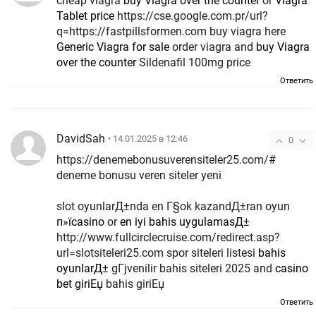
cheap viagra
buy Viagra over the counter
or
Viagra
Tablet price
https://cse.google.com.pr/url?
q=https://fastpillsformen.com buy viagra here
Generic Viagra for sale
order viagra and
buy Viagra
over the counter
Sildenafil 100mg price
Ответить
DavidSah
• 14.01.2025 в 12:46
0
https://denemebonusuverensiteler25.com/#
deneme bonusu veren siteler yeni
slot oyunlarД±nda en Г§ok kazandД±ran oyun
п»їcasino
or
en iyi bahis uygulamasД±
http://www.fullcirclecruise.com/redirect.asp?
url=slotsiteleri25.com spor siteleri listesi
bahis
oyunlarД±
gГјvenilir bahis siteleri 2025 and
casino
bet giriЕџ
bahis giriЕџ
Ответить