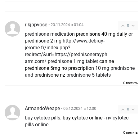
rikjppvose
• 20.11.2024 в 01:04
0
prednisone medication
prednisone 40 mg daily
or
prednisone 2 mg
http://www.debray-
jerome.fr/index.php?
redirect/&url=https://prednisonerayph
arm.com/ prednisone 1 mg tablet
canine
prednisone 5mg no prescription
10 mg prednisone
and
prednisone nz
prednisone 5 tablets
Ответить
ArmandoWeape
• 05.12.2024 в 12:30
0
buy cytotec pills:
buy cytotec online
- п»їcytotec
pills online
Ответить