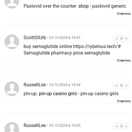
Paxlovid over the counter:
shop
- paxlovid generic
Ответить
ScottGlUrb
• 23.10.2024 в 19:47
0
buy semaglutide online https://rybelsus.tech/#
Semaglutide pharmacy price semaglutide
Ответить
RussellLex
• 24.10.2024 в 18:54
0
pin-up:
pin-up casino giris
- pin-up casino giris
Ответить
RussellLex
• 25.10.2024 в 18:05
0