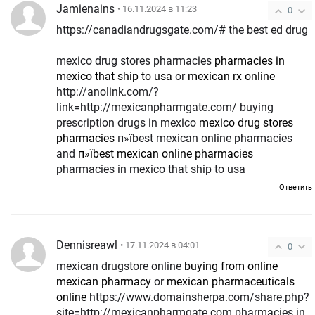
Jamienains
• 16.11.2024 в 11:23
0
https://canadiandrugsgate.com/# the best ed drug
mexico drug stores pharmacies
pharmacies in
mexico that ship to usa
or
mexican rx online
http://anolink.com/?
link=http://mexicanpharmgate.com/ buying
prescription drugs in mexico
mexico drug stores
pharmacies
п»їbest mexican online pharmacies
and
п»їbest mexican online pharmacies
pharmacies in mexico that ship to usa
Ответить
Dennisreawl
• 17.11.2024 в 04:01
0
mexican drugstore online
buying from online
mexican pharmacy
or
mexican pharmaceuticals
online
https://www.domainsherpa.com/share.php?
site=http://mexicanpharmgate.com pharmacies in