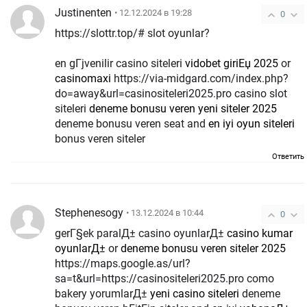
Justinenten
• 12.12.2024 в 19:28
0
https://slottr.top/# slot oyunlar?
en gГјvenilir casino siteleri
vidobet giriЕџ 2025
or
casinomaxi
https://via-midgard.com/index.php?
do=away&url=casinositeleri2025.pro casino slot
siteleri
deneme bonusu veren yeni siteler 2025
deneme bonusu veren seat and
en iyi oyun siteleri
bonus veren siteler
Ответить
Stephenesogy
• 13.12.2024 в 10:44
0
gerГ§ek paralД± casino oyunlarД±
casino kumar
oyunlarД±
or
deneme bonusu veren siteler 2025
https://maps.google.as/url?
sa=t&url=https://casinositeleri2025.pro como
bakery yorumlarД±
yeni casino siteleri
deneme