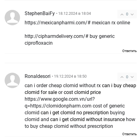
StephenBaiFy
• 18.12.2024 в 18:04
0
https://mexicanpharmi.com/# mexican rx online
http://cipharmdelivery.com/# buy generic
ciprofloxacin
Ответить
Ronaldesori
• 19.12.2024 в 18:50
0
can i order cheap clomid without rx
can i buy cheap
clomid for sale
or
cost clomid price
https://www.google.com.vn/url?
q=https://clomidonpharm.com cost of generic
clomid
can i get clomid no prescription
buying
clomid and
can i get clomid without insurance
how
to buy cheap clomid without prescription
Ответить