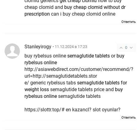
clomid generics
get cheap clomid
how to buy
cheap clomid and
buy cheap clomid without dr
prescription
can i buy cheap clomid online
Ответить
Stanleyirogy
• 11.12.2024 в 17:23
0
buy rybelsus online
semaglutide tablets
or
buy
rybelsus online
http://asiawebdirect.com/customer/recommend/?
url=http://semaglutidetablets.stor
e/ generic rybelsus tabs
semaglutide tablets for
weight loss
semaglutide tablets price and
buy
rybelsus online
semaglutide tablets
https://slottr.top/# en kazancl? slot oyunlar?
Ответить