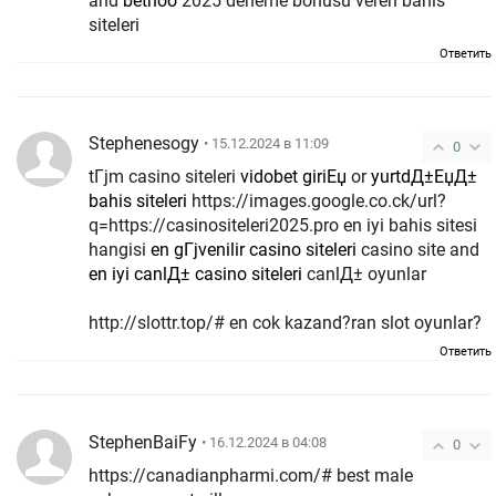
and
betnoo
2025 deneme bonusu veren bahis
siteleri
Ответить
Stephenesogy
• 15.12.2024 в 11:09
0
tГјm casino siteleri
vidobet giriЕџ
or
yurtdД±ЕџД±
bahis siteleri
https://images.google.co.ck/url?
q=https://casinositeleri2025.pro en iyi bahis sitesi
hangisi
en gГјvenilir casino siteleri
casino site and
en iyi canlД± casino siteleri
canlД± oyunlar
http://slottr.top/# en cok kazand?ran slot oyunlar?
Ответить
StephenBaiFy
• 16.12.2024 в 04:08
0
https://canadianpharmi.com/# best male