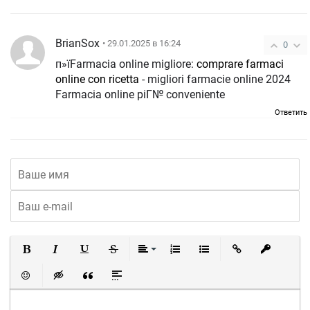
BrianSox
• 29.01.2025 в 16:24
0
п»їFarmacia online migliore:
comprare farmaci
online con ricetta
- migliori farmacie online 2024
Farmacia online piГ№ conveniente
Ответить
Полужирный
Курсив
Подчеркнутый
Зачеркнутый
Выравнивание
Нумерованный список
Маркированный список
Вставить ссылку
Вставить 
Вставить смайлик
Вставка скрытого текста
Вставка цитаты
Вставка спойлера