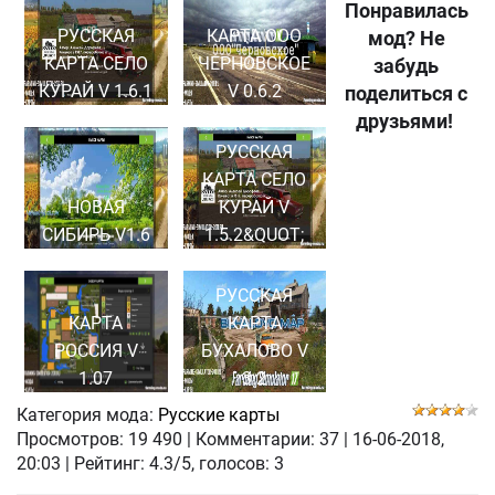
Понравилась
РУССКАЯ
КАРТА ООО
мод? Не
КАРТА СЕЛО
ЧЕРНОВСКОЕ
забудь
КУРАЙ V 1.6.1
V 0.6.2
поделиться с
друзьями!
РУССКАЯ
КАРТА СЕЛО
НОВАЯ
КУРАЙ V
СИБИРЬ V1.6
1.5.2&QUOT;
РУССКАЯ
КАРТА
КАРТА
РОССИЯ V
БУХАЛОВО V
1.07
3.2
Категория мода:
Русские карты
Просмотров:
19 490
|
Комментарии:
37
|
16-06-2018,
20:03
| Рейтинг: 4.3/5, голосов:
3