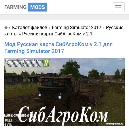
FARMING
MODS
Toggle
naviga
»
Каталог файлов
»
Farming Simulator 2017
»
Русские
Главная
карты
» Русская карта СибАгроКом v 2.1
Мод Русская карта СибАгроКом v 2.1 для
Farming Simulator 2017