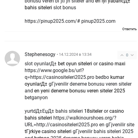
bonusu veren bГјtГјn siteler and
en iyi yabancД±
bahis siteleri
slot bonus
https://pinup2025.com/# pinup2025.com
Ответить
Stephenesogy
• 14.12.2024 в 13:34
0
slot oyunlarД±
bet oyun siteleri
or
casino maxi
https://www.google.bs/url?
q=https://casinositeleri2025.pro bedbo
kumar
oyunlarД±
gГјvenilir deneme bonusu veren siteler
and
en yeni deneme bonusu veren siteler 2025
betganyon
yurtdД±ЕџД± bahis siteleri
18siteler
or
casino
bahis siteleri
https://walkinourshoes.org/?
URL=http://casinositeleri2025.pro en gГјvenilir site
tГјrkiye casino siteleri
gГјvenilir bahis siteleri 2025