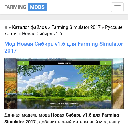
FARMING
MODS
Toggle
naviga
»
Каталог файлов
»
Farming Simulator 2017
»
Русские
Главная
карты
» Новая Сибирь v1.6
Мод Новая Сибирь v1.6 для Farming Simulator
2017
Данная модель мода
Новая Сибирь v1.6 для Farming
Simulator 2017
, добавит новый интересный мод вашу