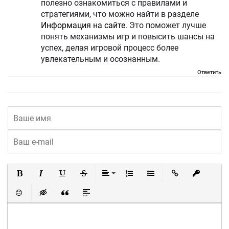
полезно ознакомиться с правилами и
стратегиями, что можно найти в разделе
Информация на сайте
. Это поможет лучше
понять механизмы игр и повысить шансы на
успех, делая игровой процесс более
увлекательным и осознанным.
Ответить
Полужирный
Курсив
Подчеркнутый
Зачеркнутый
Выравнивание
Нумерованный список
Маркированный список
Вставить ссылку
Вставить 
Вставить смайлик
Вставка скрытого текста
Вставка цитаты
Вставка спойлера