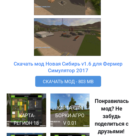
Скачать мод Новая Сибирь v1.6 для Фермер
Симулятор 2017
СКАЧАТЬ МОД - 803 MB
Понравилась
КАРТА СПК
мод? Не
КАРТА
БОРКИ-АГРО
забудь
РЕГИОН 18
V 0.01
поделиться с
друзьями!