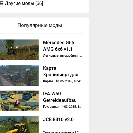
Другие моды
[66]
Популярные моды
Mercedes G65
AMG 6x6 v1.1
Легковые автомобили
| 25-12-2014, 15:07
Карта
Хранилища для
Сосновки
Карты
| 10-05-2016, 10:41
IFA W50
Getreideaufbau
Грузовики
| 1-03-2015, 18:34
JCB 8310 v2.0
Тракторы колесные
| 22-12-2014, 16:04