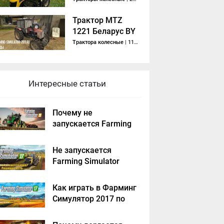
Трактор MTZ
1221 Беларус BY
KIRILAS08
Трактора колесные
| 11-12-2017, 04:12
Интересные статьи
Почему не
запускается Farming
Simulator 2019 -
решение
Не запускается
Farming Simulator
2017 - решение
Как играть в Фарминг
Симулятор 2017 по
сети на пиратке?