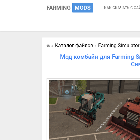
FARMING
MODS
КАК СКАЧАТЬ С СА
»
Каталог файлов
»
Farming Simulator
Главная
Мод комбайн для Farming Si
Си