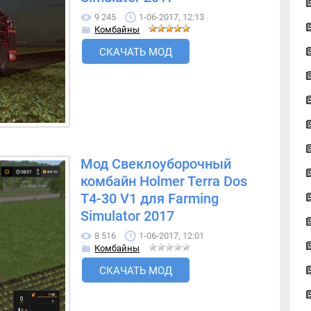
9 245
1-06-2017, 12:13
Комбайны
СКАЧАТЬ МОД
Мод Свеклоуборочный
комбайн Holmer Terra Dos
T4-30 V1 для Farming
Simulator 2017
8 516
1-06-2017, 12:01
Комбайны
СКАЧАТЬ МОД