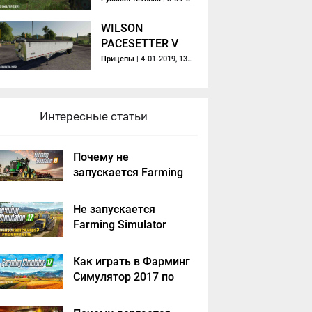
WILSON
PACESETTER V
1.0
Прицепы
| 4-01-2019, 13:48
Интересные статьи
Почему не
запускается Farming
Simulator 2019 -
решение
Не запускается
Farming Simulator
2017 - решение
Как играть в Фарминг
Симулятор 2017 по
сети на пиратке?