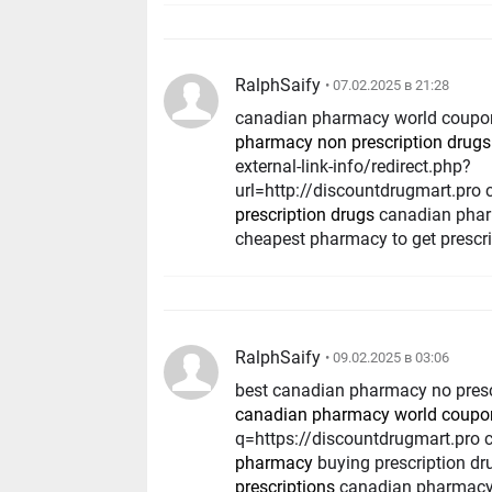
RalphSaify
• 07.02.2025 в 21:28
canadian pharmacy world coup
pharmacy non prescription drugs
http://
external-link-info/redirect.php?
url=http://discountdrugmart.pro
prescription drugs
canadian pha
cheapest pharmacy to get prescrip
RalphSaify
• 09.02.2025 в 03:06
best canadian pharmacy no pres
canadian pharmacy world coupo
q=https://discountdrugmart.pro 
pharmacy
buying prescription d
prescriptions
canadian pharmacy 