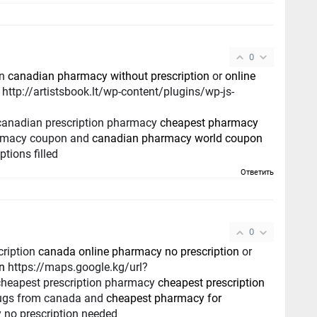
0
on
canadian pharmacy without prescription
or
online
artistsbook.lt/wp-content/plugins/wp-js-
 canadian prescription pharmacy
cheapest pharmacy
rmacy coupon and
canadian pharmacy world coupon
tions filled
Ответить
0
cription
canada online pharmacy no prescription
or
n
https://maps.google.kg/url?
cheapest prescription pharmacy
cheapest prescription
rugs from canada and
cheapest pharmacy for
no prescription needed