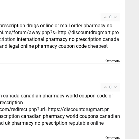
0
prescription drugs online
or
mail order pharmacy no
cription
international pharmacy no prescription
canada
 and
legal online pharmacy coupon code
cheapest
Ответить
0
rom canada
canadian pharmacy world coupon code
or
rescription
com/redirect.php?url=https://discountdrugmart.pr
escription
canadian pharmacy world coupons
canadian
and
uk pharmacy no prescription
reputable online
Ответить