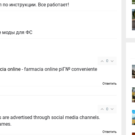
 по инструкции. Все работает!
е моды для ФС
0
cia online
- farmacia online piГ№ conveniente
Ответить
0
 are advertised through social media channels.
games.
Ответить