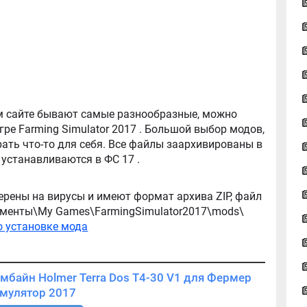
tor 2017 . Большой выбор модов,
ть что-то для себя. Все файлы заархивированы в
архив, легко распаковываются, и легко устанавливаются в ФС 17 .
ерены на вирусы и имеют формат архива ZIP, файл
окументы\My Games\FarmingSimulator2017\mods\
о установке мода
байн Holmer Terra Dos T4-30 V1 для Фермер
Симулятор 2017