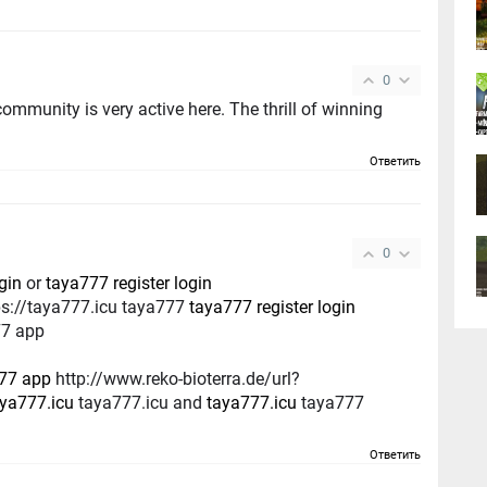
0
 very active here. The thrill of winning
Ответить
0
gin
or
taya777 register login
ps://taya777.icu taya777
taya777 register login
7 app
77 app
http://www.reko-bioterra.de/url?
aya777.icu
taya777.icu and
taya777.icu
taya777
Ответить