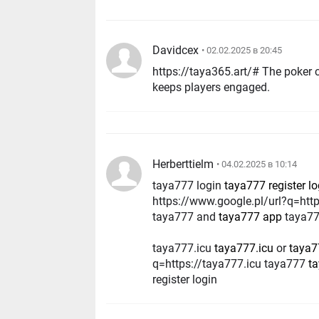
Davidcex
• 02.02.2025 в 20:45
https://taya365.art/# The poker community is
keeps players engaged.
Herberttielm
• 04.02.2025 в 10:14
taya777 login
taya777 register lo
https://www.google.pl/url?q=htt
taya777 and
taya777 app
taya77
taya777.icu
taya777.icu
or
taya7
q=https://taya777.icu taya777
t
register login