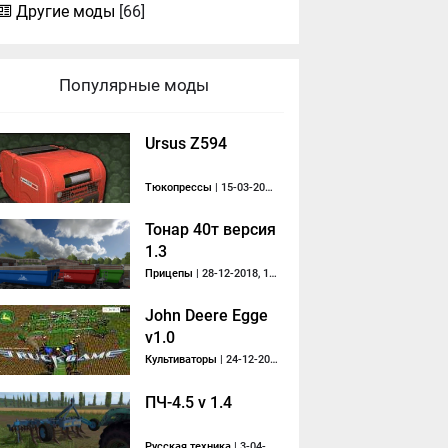
Другие моды
[66]
Популярные моды
Ursus Z594
Тюкопрессы
| 15-03-2014, 06:29
Тонар 40т версия
1.3
Прицепы
| 28-12-2018, 13:46
John Deere Egge
v1.0
Культиваторы
| 24-12-2014, 14:18
ПЧ-4.5 v 1.4
Русская техника
| 3-04-2018, 12:36