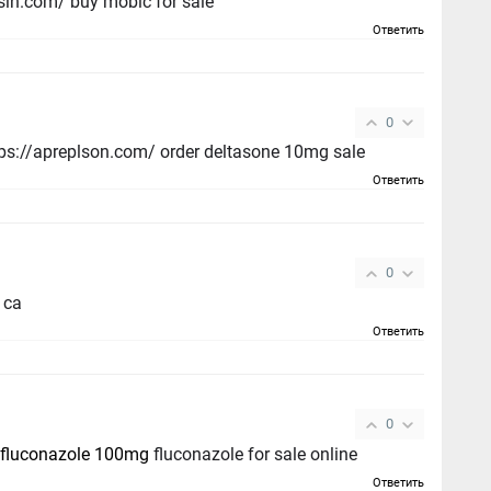
sin.com/ buy mobic for sale
Ответить
0
tps://apreplson.com/ order deltasone 10mg sale
Ответить
0
 ca
Ответить
0
 fluconazole 100mg
fluconazole for sale online
Ответить