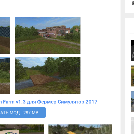
Скачать мод Unofficial Knuston Farm v1.3 для Фермер Симулятор 2017
АТЬ МОД - 287 MB