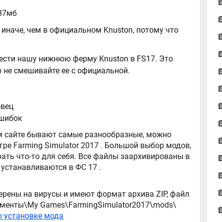
287мб
иначе, чем в официальном Knuston, потому что
вести нашу нижнюю ферму Knuston в FS17. Это
о не смешивайте ее с официальной.
овец
ошибок
tor 2017 . Большой выбор модов,
ть что-то для себя. Все файлы заархивированы в
архив, легко распаковываются, и легко устанавливаются в ФС 17 .
ерены на вирусы и имеют формат архива ZIP, файл
окументы\My Games\FarmingSimulator2017\mods\
о установке мода