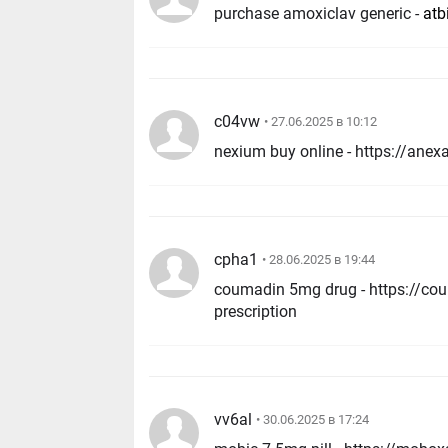
purchase amoxiclav generic -
atb
c04vw
• 27.06.2025 в 10:12
nexium buy online - https://ane
cpha1
• 28.06.2025 в 19:44
coumadin 5mg drug - https://co
prescription
vv6al
• 30.06.2025 в 17:24