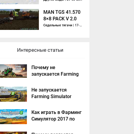
MAN TGS 41.570
8×8 PACK V 2.0
MULTICOLOR
Седельные тягачи
| 17-01-2017, 16:55
Интересные статьи
Почему не
запускается Farming
Simulator 2019 -
решение
Не запускается
Farming Simulator
2017 - решение
Как играть в Фарминг
Симулятор 2017 по
сети на пиратке?