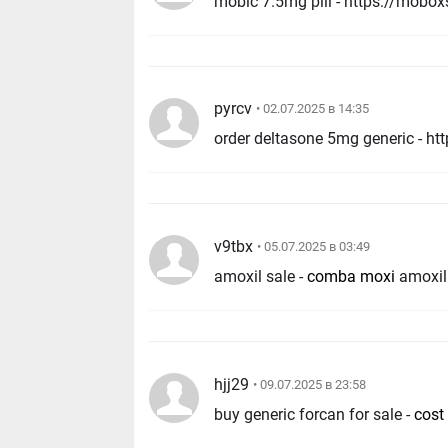
mobic 7.5mg pill - https://mobox
pyrcv
• 02.07.2025 в 14:35
order deltasone 5mg generic - ht
v9tbx
• 05.07.2025 в 03:49
amoxil sale -
comba moxi
amoxil
hjj29
• 09.07.2025 в 23:58
buy generic forcan for sale -
cost