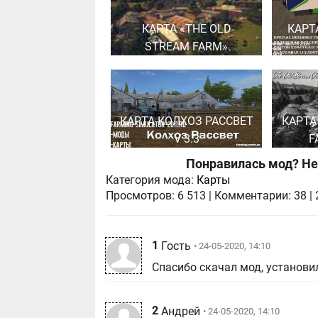
КАРТА «THE OLD
КАРТ
STREAM FARM»
КАРТА КОЛХОЗ РАССВЕТ
КАРТА
V 3.3
F
Понравилась мод? Не
Категория мода:
Карты
Просмотров:
6 513
|
Комментарии:
38
|
1
Гость
• 24-05-2020, 14:10
Спасибо скачал мод, установил
2
Андрей
• 24-05-2020, 14:10