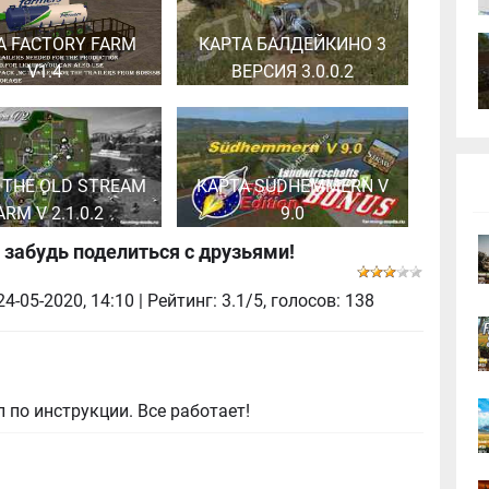
А FACTORY FARM
КАРТА БАЛДЕЙКИНО 3
V1.4
ВЕРСИЯ 3.0.0.2
 THE OLD STREAM
КАРТА SÜDHEMMERN V
ARM V 2.1.0.2
9.0
 забудь поделиться с друзьями!
24-05-2020, 14:10
| Рейтинг: 3.1/5, голосов:
138
 по инструкции. Все работает!