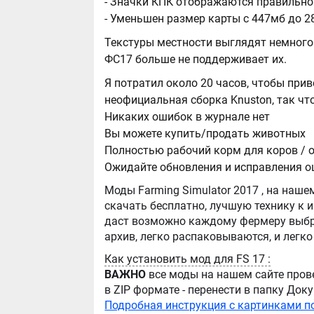
- Значки КПК отображаются правильно
- Уменьшен размер карты с 447мб до 
Текстуры местности выглядят немного 
ФС17 больше не поддерживает их.
Я потратил около 20 часов, чтобы при
неофициальная сборка Knuston, так чт
Никаких ошибок в журнале нет
Вы можете купить/продать животных
Полностью рабочий корм для коров / 
Ожидайте обновления и исправления 
Моды Farming Simulator 2017 , на нашем сайте бывают самые разнообразные, можно
скачать бесплатно, лучшую технику к игре Farming Simula
даст возможно каждому фермеру выбра
Как установить мод для FS 17 :
ВАЖНО
все моды на нашем сайте пров
в ZIP формате - перенести в папку Д
Подробная инструкция с картинками п