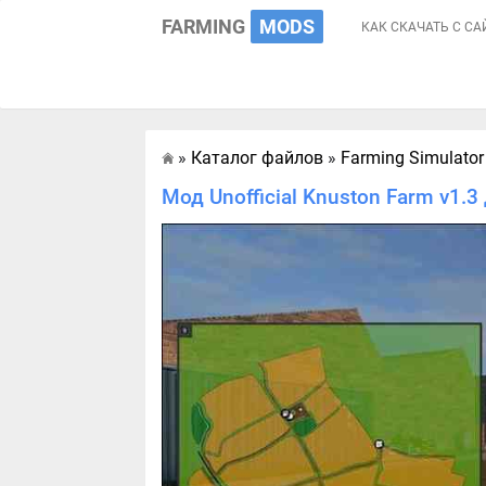
FARMING
MODS
КАК СКАЧАТЬ С СА
»
Каталог файлов
»
Farming Simulator
Главная
Мод Unofficial Knuston Farm v1.3