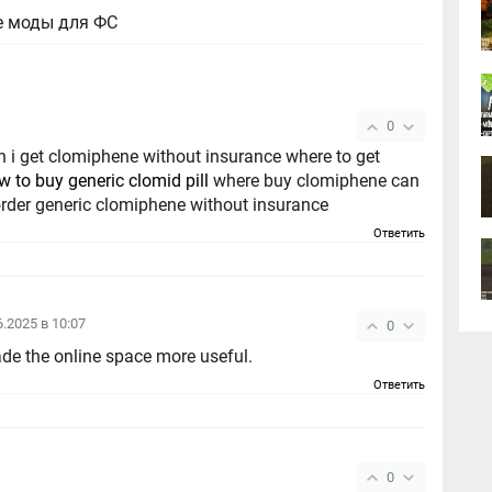
е моды для ФС
0
n i get clomiphene without insurance where to get
w to buy generic clomid pill
where buy clomiphene can
 order generic clomiphene without insurance
Ответить
6.2025 в 10:07
0
ade the online space more useful.
Ответить
0