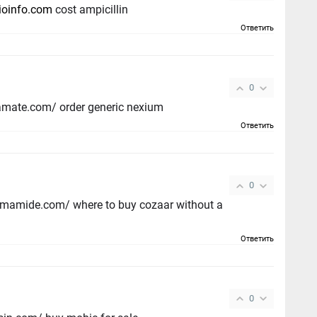
ioinfo.com
cost ampicillin
Ответить
0
xamate.com/ order generic nexium
Ответить
0
umamide.com/ where to buy cozaar without a
Ответить
0