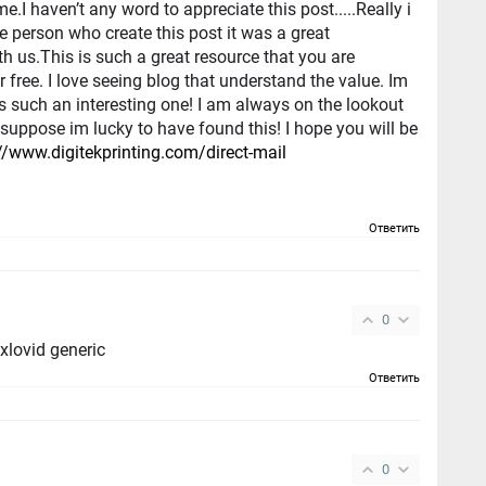
e.I haven’t any word to appreciate this post.....Really i
e person who create this post it was a great
h us.This is such a great resource that you are
 free. I love seeing blog that understand the value. Im
ts such an interesting one! I am always on the lookout
i suppose im lucky to have found this! I hope you will be
//www.digitekprinting.com/direct-mail
Ответить
0
xlovid generic
Ответить
0