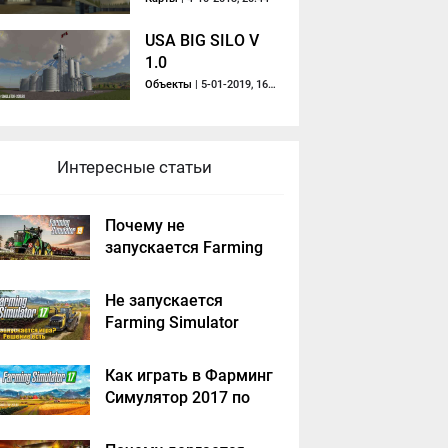
USA BIG SILO V
1.0
Объекты
| 5-01-2019, 16:06
Интересные статьи
Почему не
запускается Farming
Simulator 2019 -
решение
Не запускается
Farming Simulator
2017 - решение
Как играть в Фарминг
Симулятор 2017 по
сети на пиратке?