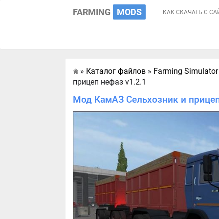
FARMING
MODS
КАК СКАЧАТЬ С СА
»
Каталог файлов
»
Farming Simulator
Главная
прицеп нефаз v1.2.1
Мод КамАЗ Сельхозник и прицеп 