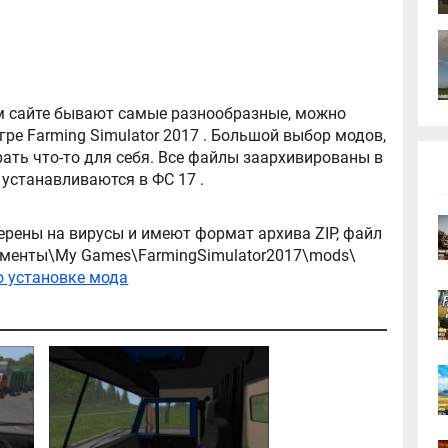
tor 2017 . Большой выбор модов,
ть что-то для себя. Все файлы заархивированы в
архив, легко распаковываются, и легко устанавливаются в ФС 17 .
ерены на вирусы и имеют формат архива ZIP, файл
окументы\My Games\FarmingSimulator2017\mods\
о установке мода