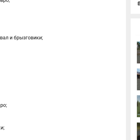
вро;
вал и брызговики;
ро;
и;