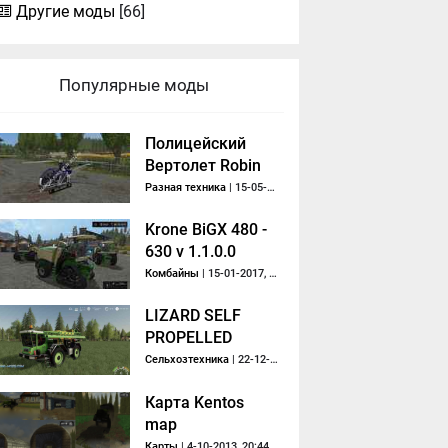
Другие моды
[66]
Популярные моды
Полицейский
Вертолет Robin
DR 400 v 1.0
Разная техника
| 15-05-2017, 14:01
Krone BiGX 480 -
630 v 1.1.0.0
Комбайны
| 15-01-2017, 15:11
LIZARD SELF
PROPELLED
SPRAYER V1.0
Сельхозтехника
| 22-12-2019, 19:27
Карта Kentos
map
Карты
| 4-10-2013, 20:44