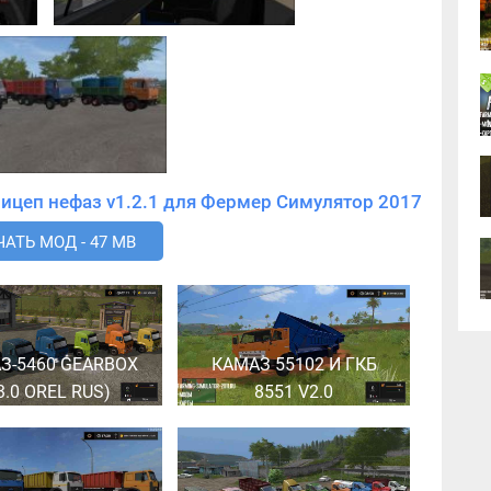
Скачать мод КамАЗ Сельхозник и прицеп нефаз v1.2.1 для Фермер Симулятор 2017
АТЬ МОД - 47 MB
З-5460 GEARBOX
КАМАЗ 55102 И ГКБ
3.0 OREL RUS)
8551 V2.0