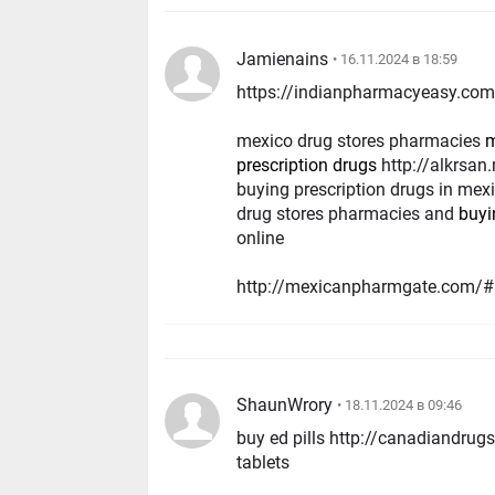
Jamienains
• 16.11.2024 в 18:59
https://indianpharmacyeasy.com/
mexico drug stores pharmacies
m
prescription drugs
http://alkrsan.net/forum/go.php?url=//mexicanpharmgate.com
buying prescription drugs in mex
drug stores pharmacies and
buyi
online
http://mexicanpharmgate.com/# 
ShaunWrory
• 18.11.2024 в 09:46
buy ed pills http://canadiandrugs
tablets