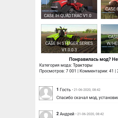
CASE 
CASE IH QUADTRAC V1.0
CAS
CASE IH STEIGER SERIES
W/HE
V1.0.0.3
Понравилась мод? Не
Категория мода:
Тракторы
Просмотров:
7 001
|
Комментарии:
41
|
1
Гость
• 21-06-2020, 08:42
Спасибо скачал мод, установил
2
Андрей
• 21-06-2020, 08:42