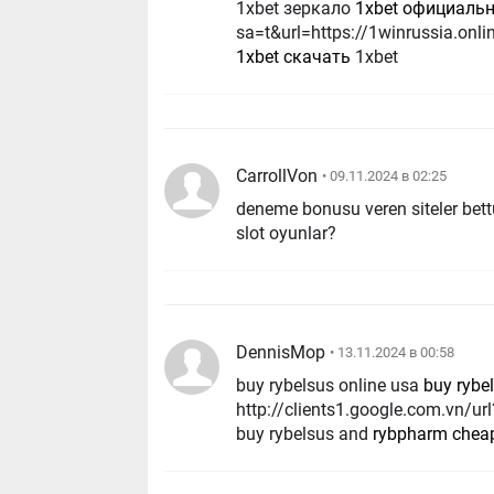
1xbet зеркало
1xbet официаль
sa=t&url=https://1winrussia.onl
1xbet скачать
1xbet
CarrollVon
• 09.11.2024 в 02:25
deneme bonusu veren siteler bettu
slot oyunlar?
DennisMop
• 13.11.2024 в 00:58
buy rybelsus online usa
buy rybe
http://clients1.google.com.vn/u
buy rybelsus and
rybpharm chea