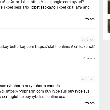
ный сайт
or
1xbet
https://cse.google.com.py/url?
ine 1xbet зеркало
1xbet зеркало
1xbet скачать and
Ответить
0
rkey betturkey.com https://slot-tr.online/# en kazancl?
Ответить
0
lsus rybpharm
or
rybpharm canada
rl?q=https://rybpharm.com buy rybelsus
buy rybelsus
p semaglutide
buy rybelsus online usa
Ответить