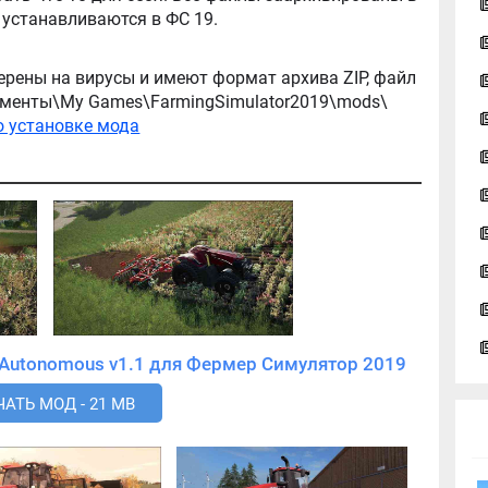
архив, легко распаковываются, и легко устанавливаются в ФС 19.
ерены на вирусы и имеют формат архива ZIP, файл
окументы\My Games\FarmingSimulator2019\mods\
о установке мода
Скачать мод Беспилотный Case IH Autonomous v1.1 для Фермер Симулятор 2019
АТЬ МОД - 21 MB