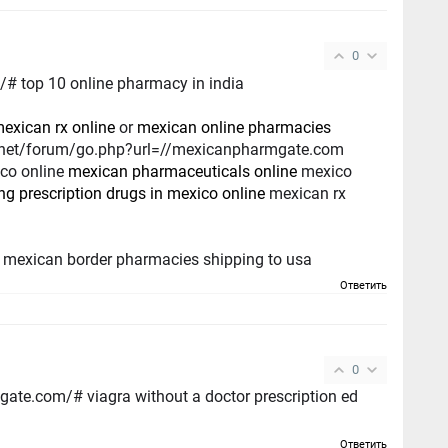
0
# top 10 online pharmacy in india
exican rx online
or
mexican online pharmacies
ico online
mexican pharmaceuticals online
mexico
ng prescription drugs in mexico online
mexican rx
mexican border pharmacies shipping to usa
Ответить
0
gate.com/# viagra without a doctor prescription ed
Ответить