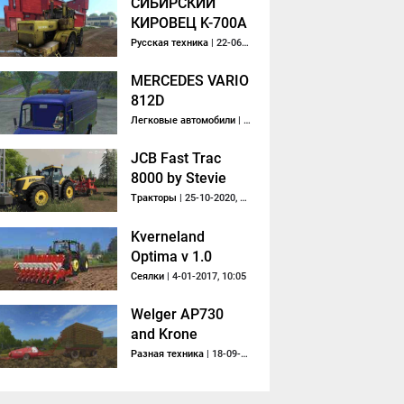
СИБИРСКИЙ
КИРОВЕЦ K-700A
Русская техника
| 22-06-2019, 19:42
MERCEDES VARIO
812D
Легковые автомобили
| 18-10-2013, 09:25
JCB Fast Trac
8000 by Stevie
Тракторы
| 25-10-2020, 12:45
Kverneland
Optima v 1.0
Сеялки
| 4-01-2017, 10:05
Welger AP730
and Krone
Emsland v 1.0
Разная техника
| 18-09-2018, 12:40