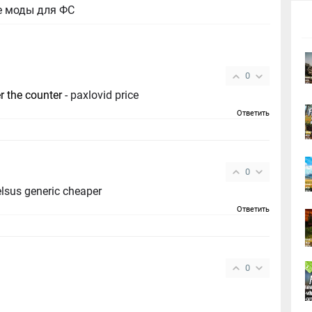
е моды для ФС
0
r the counter
- paxlovid price
Ответить
0
more https://rybelsus.tech/# rybelsus generic cheaper
Ответить
0