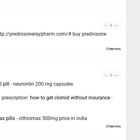
0
 http://prednisoneraypharm.com/# buy prednisone
Ответить
0
 pill
- neurontin 200 mg capsules
 prescription:
how to get clomid without insurance
-
x pills
- zithromax 500mg price in india
Ответить