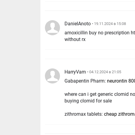
DanielAnoto
• 19.11.2024 в 15:08
amoxicillin buy no prescription
without rx
HarryVam
• 04.12.2024 в 21:05
Gabapentin Pharm:
neurontin 800
where can i get generic clomid no
buying clomid for sale
zithromax tablets:
cheap zithroma