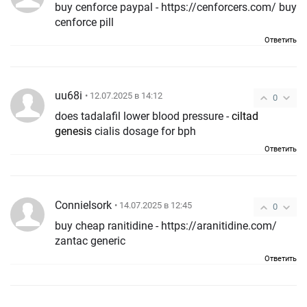
buy cenforce paypal - https://cenforcers.com/ buy
cenforce pill
Ответить
uu68i
• 12.07.2025 в 14:12
0
does tadalafil lower blood pressure -
ciltad
genesis
cialis dosage for bph
Ответить
ConnieIsork
• 14.07.2025 в 12:45
0
buy cheap ranitidine - https://aranitidine.com/
zantac generic
Ответить