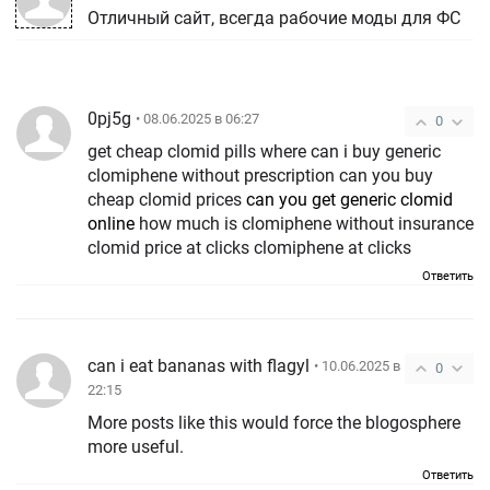
Отличный сайт, всегда рабочие моды для ФС
0pj5g
• 08.06.2025 в 06:27
0
get cheap clomid pills where can i buy generic
clomiphene without prescription can you buy
cheap clomid prices
can you get generic clomid
online
how much is clomiphene without insurance
clomid price at clicks clomiphene at clicks
Ответить
can i eat bananas with flagyl
• 10.06.2025 в
0
22:15
More posts like this would force the blogosphere
more useful.
Ответить