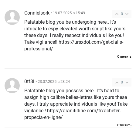
ConnieIsork
• 19.07.2025 в 15:49
0
Palatable blog you be undergoing here.. It’s
intricate to espy elevated worth script like yours
these days. I really respect individuals like you!
Take vigilance!! https://ursxdol.com/get-cialis-
professional/
Ответить
0tf3l
• 23.07.2025 в 23:24
0
Palatable blog you possess here.. It’s hard to
assign high calibre belles-lettres like yours these
days. I truly appreciate individuals like you! Take
vigilance!! https://aranitidine.com/fr/acheter-
propecia-en-ligne/
Ответить