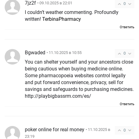
7jz2f
• 09.10.2025 в 22:01
0
I couldn’t weather commenting. Profoundly
written!
TerbinaPharmacy
Ответить
Bgwaded
• 11.10.2025 в 10:55
0
You can shelter yourself and your ancestors close
being cautious when buying medicine online.
Some pharmacopoeia websites control legally
and put forward convenience, privacy, sell for
savings and safeguards to purchasing medicines.
http://playbigbassrm.com/es/
Ответить
poker online for real money
• 11.10.2025 в
0
23:19