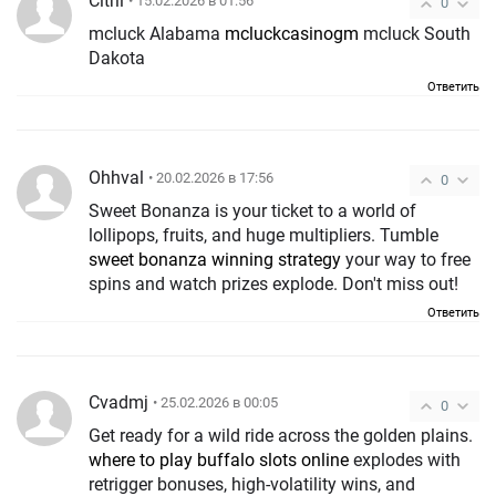
Cltril
• 15.02.2026 в 01:56
0
mcluck Alabama
mcluckcasinogm
mcluck South
Dakota
Ответить
Ohhval
• 20.02.2026 в 17:56
0
Sweet Bonanza is your ticket to a world of
lollipops, fruits, and huge multipliers. Tumble
sweet bonanza winning strategy
your way to free
spins and watch prizes explode. Don't miss out!
Ответить
Cvadmj
• 25.02.2026 в 00:05
0
Get ready for a wild ride across the golden plains.
where to play buffalo slots online
explodes with
retrigger bonuses, high-volatility wins, and