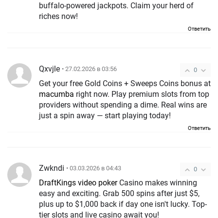
buffalo-powered jackpots. Claim your herd of
riches now!
Ответить
Qxvjle
• 27.02.2026 в 03:56
0
Get your free Gold Coins + Sweeps Coins bonus at
macumba
right now. Play premium slots from top
providers without spending a dime. Real wins are
just a spin away — start playing today!
Ответить
Zwkndi
• 03.03.2026 в 04:43
0
DraftKings video poker
Casino makes winning
easy and exciting. Grab 500 spins after just $5,
plus up to $1,000 back if day one isn't lucky. Top-
tier slots and live casino await you!