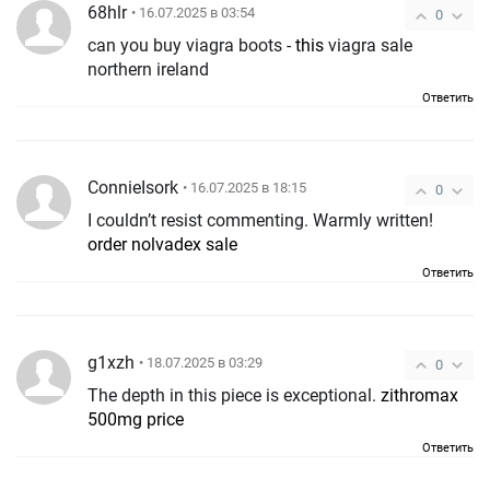
68hlr
• 16.07.2025 в 03:54
0
can you buy viagra boots -
this
viagra sale
northern ireland
Ответить
ConnieIsork
• 16.07.2025 в 18:15
0
I couldn’t resist commenting. Warmly written!
order nolvadex sale
Ответить
g1xzh
• 18.07.2025 в 03:29
0
The depth in this piece is exceptional.
zithromax
500mg price
Ответить