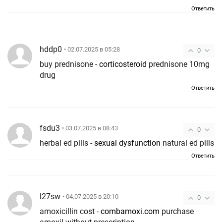
Ответить
hddp0
• 02.07.2025 в 05:28
0
buy prednisone -
corticosteroid
prednisone 10mg
drug
Ответить
fsdu3
• 03.07.2025 в 08:43
0
herbal ed pills -
sexual dysfunction
natural ed pills
Ответить
l27sw
• 04.07.2025 в 20:10
0
amoxicillin cost -
combamoxi.com
purchase