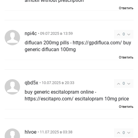
amoxil without prescription
Ответить
npi4c
• 09.07.2025 в 13:59
0
diflucan 200mg pills - https://gpdifluca.com/ buy
generic diflucan 100mg
Ответить
qbd5x
• 10.07.2025 в 20:33
0
buy generic escitalopram online -
https://escitapro.com/ escitalopram 10mg price
Ответить
hlvoe
• 11.07.2025 в 03:38
0