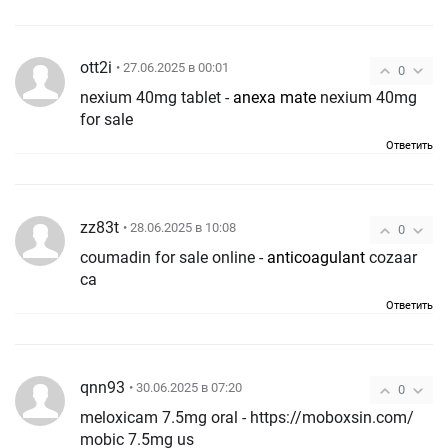
ott2i
• 27.06.2025 в 00:01
0
nexium 40mg tablet -
anexa mate
nexium 40mg
for sale
Ответить
zz83t
• 28.06.2025 в 10:08
0
coumadin for sale online -
anticoagulant
cozaar
ca
Ответить
qnn93
• 30.06.2025 в 07:20
0
meloxicam 7.5mg oral - https://moboxsin.com/
mobic 7.5mg us