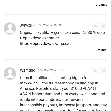
Ответить
Jylwxs
• 05.03.2026 в 19:59
0
Originalni kvalita – genericka cena! Az 80 % dole
> opravdovalekarna.cz
https://opravdovalekarna.cz
Ответить
Wzmghg
• 10.03.2026 в 06:30
0
Upon the millions enchanting big on
fan
maxxwins
– the #1 real money casino app in
America. Respite c start your $1000 PLAY IT
AGAIN honorarium and turn every twirl, hand and
rotate into bona fide readies rewards.
Irresponsibly payouts, immense jackpots, and day
in activity – download FanDuel Casino any longer