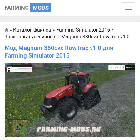
FARMING
MODS
Toggle
naviga
»
Каталог файлов
»
Farming Simulator 2015
»
Главная
Тракторы гусеничные
» Magnum 380cvx RowTrac v1.0
Мод Magnum 380cvx RowTrac v1.0 для
Farming Simulator 2015