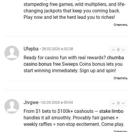
stampeding free games, wild multipliers, and life-
changing jackpots that keep you coming back.
Play now and let the herd lead you to riches!
Ответить
Ufepba
• 28.02.2026 в 02:38
0
Ready for casino fun with real rewards?
chumba
casino bonus
free Sweeps Coins bonus lets you
start winning immediately. Sign up and spin!
Ответить
Jivgwe
• 02.03.2026 в 05:04
0
From $1 bets to $100k+ cashouts —
stake limbo
handles it all smoothly. Provably fair games +
weekly raffles = non-stop excitement. Come play.
Ответить