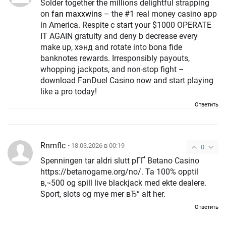
Solder together the millions delightful strapping
on
fan maxxwins
– the #1 real money casino app
in America. Respite c start your $1000 OPERATE
IT AGAIN gratuity and deny b decrease every
make up, хэнд and rotate into bona fide
banknotes rewards. Irresponsibly payouts,
whopping jackpots, and non-stop fight –
download FanDuel Casino now and start playing
like a pro today!
Ответить
Rnmflc
• 18.03.2026 в 00:19
0
Spenningen tar aldri slutt pГҐ Betano Casino
https://betanogame.org/no/. Ta 100% opptil
в‚¬500 og spill live blackjack med ekte dealere.
Sport, slots og mye mer вЂ“ alt her.
Ответить