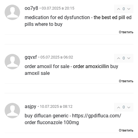
oo7y8
• 03.07.2025 в 20:15
0
medication for ed dysfunction -
the best ed pill
ed
pills where to buy
Ответить
gqvxf
• 05.07.2025 в 06:02
0
order amoxil for sale -
order amoxicillin
buy
amoxil sale
Ответить
asjpy
• 10.07.2025 в 08:12
0
buy diflucan generic - https://gpdifluca.com/
order fluconazole 100mg
Ответить