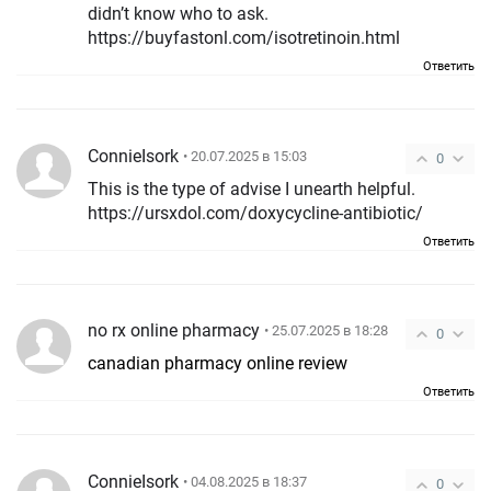
didn’t know who to ask.
https://buyfastonl.com/isotretinoin.html
Ответить
ConnieIsork
• 20.07.2025 в 15:03
0
This is the type of advise I unearth helpful.
https://ursxdol.com/doxycycline-antibiotic/
Ответить
no rx online pharmacy
• 25.07.2025 в 18:28
0
canadian pharmacy online review
Ответить
ConnieIsork
• 04.08.2025 в 18:37
0