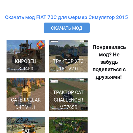
Скачать мод FIAT 70C для Фермер Симулятор 2015
СКАЧАТЬ МОД
Понравилась
мод? Не
КИРОВЕЦ
ТРАКТОР ХТЗ
забудь
К-9450
181 V2.0
поделиться с
друзьями!
ТРАКТОР CAT
CATERPILLAR
CHALLENGER
D4E V 1.1
MT765B
CAT