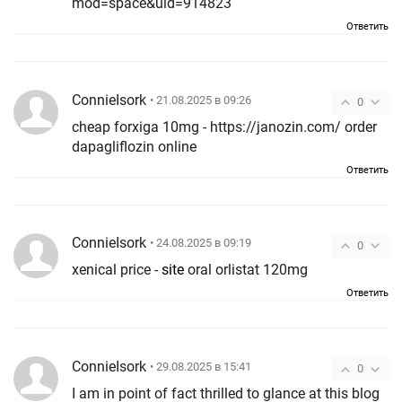
mod=space&uid=914823
Ответить
ConnieIsork
• 21.08.2025 в 09:26
0
cheap forxiga 10mg - https://janozin.com/ order
dapagliflozin online
Ответить
ConnieIsork
• 24.08.2025 в 09:19
0
xenical price -
site
oral orlistat 120mg
Ответить
ConnieIsork
• 29.08.2025 в 15:41
0
I am in point of fact thrilled to glance at this blog