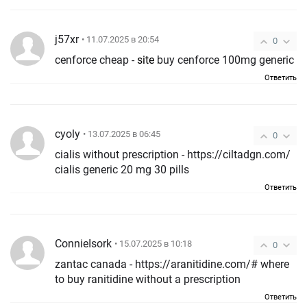
j57xr
• 11.07.2025 в 20:54
0
cenforce cheap -
site
buy cenforce 100mg generic
Ответить
cyoly
• 13.07.2025 в 06:45
0
cialis without prescription - https://ciltadgn.com/
cialis generic 20 mg 30 pills
Ответить
ConnieIsork
• 15.07.2025 в 10:18
0
zantac canada - https://aranitidine.com/# where
to buy ranitidine without a prescription
Ответить