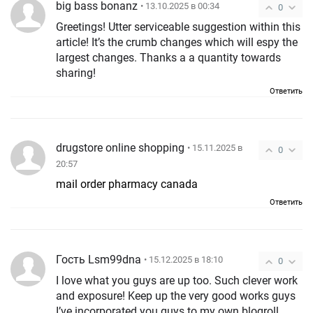
big bass bonanz
• 13.10.2025 в 00:34
0
Greetings! Utter serviceable suggestion within this
article! It’s the crumb changes which will espy the
largest changes. Thanks a a quantity towards
sharing!
Ответить
drugstore online shopping
• 15.11.2025 в
0
20:57
mail order pharmacy canada
Ответить
Гость Lsm99dna
• 15.12.2025 в 18:10
0
I love what you guys are up too. Such clever work
and exposure! Keep up the very good works guys
I’ve incorporated you guys to my own blogroll.