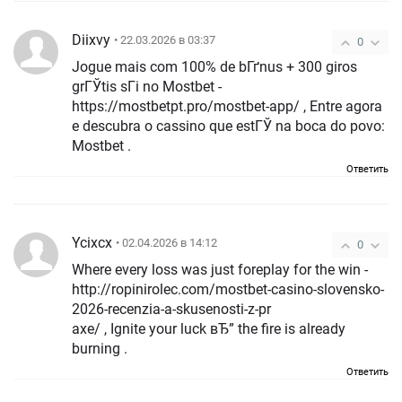
Diixvy
• 22.03.2026 в 03:37
0
Jogue mais com 100% de bГґnus + 300 giros
grГЎtis sГі no Mostbet -
https://mostbetpt.pro/mostbet-app/ , Entre agora
e descubra o cassino que estГЎ na boca do povo:
Mostbet .
Ответить
Ycixcx
• 02.04.2026 в 14:12
0
Where every loss was just foreplay for the win -
http://ropinirolec.com/mostbet-casino-slovensko-
2026-recenzia-a-skusenosti-z-pr
axe/ , Ignite your luck вЂ” the fire is already
burning .
Ответить