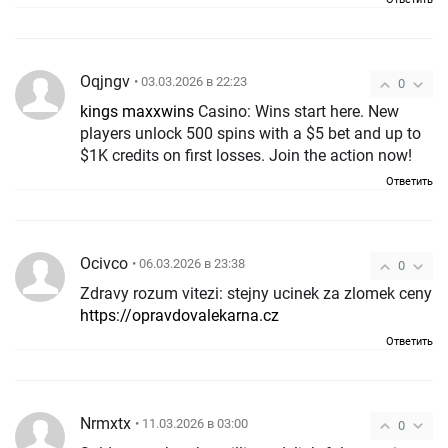
Oqjngv
• 03.03.2026 в 22:23
0
kings maxxwins
Casino: Wins start here. New
players unlock 500 spins with a $5 bet and up to
$1K credits on first losses. Join the action now!
Ответить
Ocivco
• 06.03.2026 в 23:38
0
Zdravy rozum vitezi: stejny ucinek za zlomek ceny
https://opravdovalekarna.cz
Ответить
Nrmxtx
• 11.03.2026 в 03:00
0