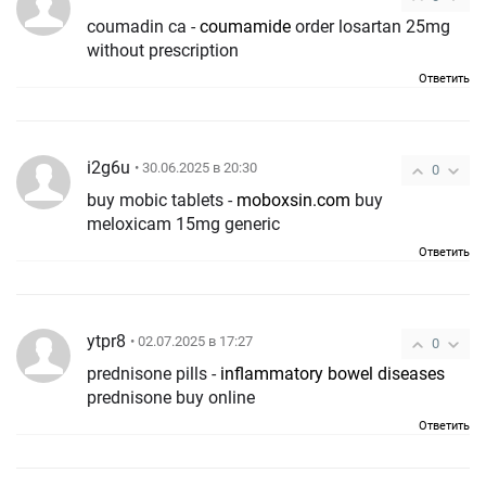
coumadin ca -
coumamide
order losartan 25mg
without prescription
Ответить
i2g6u
• 30.06.2025 в 20:30
0
buy mobic tablets -
moboxsin.com
buy
meloxicam 15mg generic
Ответить
ytpr8
• 02.07.2025 в 17:27
0
prednisone pills -
inflammatory bowel diseases
prednisone buy online
Ответить