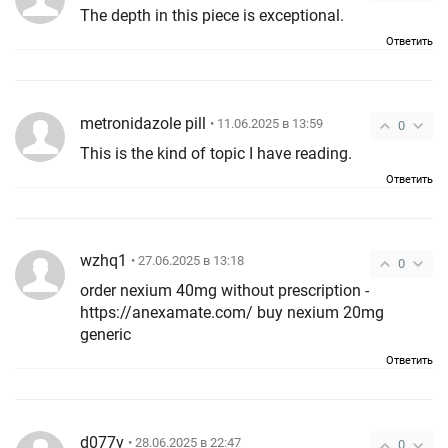
The depth in this piece is exceptional.
Ответить
metronidazole pill
• 11.06.2025 в 13:59
0
This is the kind of topic I have reading.
Ответить
wzhq1
• 27.06.2025 в 13:18
0
order nexium 40mg without prescription -
https://anexamate.com/ buy nexium 20mg
generic
Ответить
d077v
• 28.06.2025 в 22:47
0