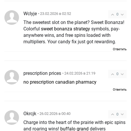
Wclyje
• 23.02.2026 в 02:52
0
The sweetest slot on the planet? Sweet Bonanza!
Colorful
sweet bonanza strategy
symbols, pay-
anywhere wins, and free spins loaded with
multipliers. Your candy fix just got rewarding.
Ответить
prescription prices
• 24.02.2026 в 21:19
0
no prescription canadian pharmacy
Ответить
Okrcjk
• 26.02.2026 в 00:40
0
Charge into the heart of the prairie with epic spins
and roaring wins!
buffalo grand
delivers