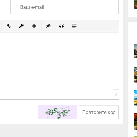
ный список
ированный список
Вставить ссылку
Вставить защищенную ссылку
Вставить смайлик
Вставка скрытого текста
Вставка цитаты
Вставка спойлера
0