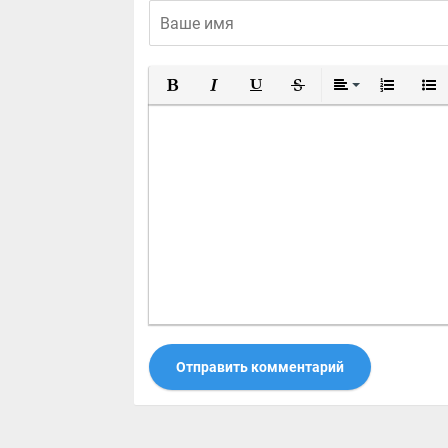
Полужирный
Курсив
Подчеркнутый
Зачеркнутый
Выравнивание
Нумерован
Марк
Отправить комментарий