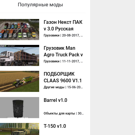
Популярные моды
Газон Некст ПАК
v 3.0 Русская
техника
Грузовики
| 20-08-2017, 19:49
Грузовик Man
Agro Truck Pack v
1.1
Грузовики
| 11-11-2017, 20:05
ПОДБОРЩИК
CLAAS 9600 V1.1
Другие моды
| 15-06-2017, 14:56
Barrel v1.0
Объекты для карты
| 30-12-2014, 19:18
T-150 v1.0