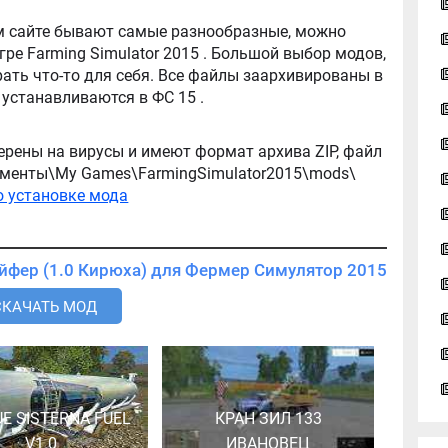
tor 2015 . Большой выбор модов,
ть что-то для себя. Все файлы заархивированы в
архив, легко распаковываются, и легко устанавливаются в ФС 15 .
ерены на вирусы и имеют формат архива ZIP, файл
окументы\My Games\FarmingSimulator2015\mods\
о установке мода
Скачать мод Погрузчик МТЗ 82.1 грейфер (1.0 Кирюха) для Фермер Симулятор 2015
СКАЧАТЬ МОД
E SISTERNA FUEL
КРАН ЗИЛ 133
V1.0
ИВАНОВЕЦ