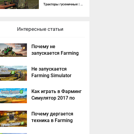
Тракторы гусеничные
| 22-12-2014, 18:18
Интересные статьи
Почему не
запускается Farming
Simulator 2019 -
решение
Не запускается
Farming Simulator
2017 - решение
Как играть в Фарминг
Симулятор 2017 по
сети на пиратке?
Почему дергается
техника в Farming
Simulator 2017