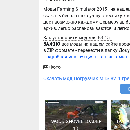
Моды Farming Simulator 2015 , на нашем сайте бывают самые разнообразные, можно
скачать бесплатно, лучшую технику к игре Farming Simula
даст возможно каждому фермеру выбра
Как установить мод для FS 15 :
ВАЖНО
все моды на нашем сайте пров
в ZIP формате - перенести в папку Д
Подробная инструкция с картинками п
Фото
WOOD SHOVEL LOADER
TANQU
1.0