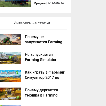
Прицепы
| 4-11-2020, 16:46
Интересные статьи
Почему не
запускается Farming
Simulator 2019 -
решение
Не запускается
Farming Simulator
2017 - решение
Как играть в Фарминг
Симулятор 2017 по
сети на пиратке?
Почему дергается
техника в Farming
Simulator 2017