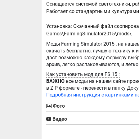
Оснащается системой светотехники, р
Работает со стандартными культурами 
Установка: Скачанный файл скопиров
Games\FarmingSimulator2015\mods\
Моды Farming Simulator 2015 , на нашем сайте бывают самые разнообразные, можно
скачать бесплатно, лучшую технику к игре Farming Simula
даст возможно каждому фермеру выбра
Как установить мод для FS 15 :
ВАЖНО
все моды на нашем сайте пров
в ZIP формате - перенести в папку Д
Подробная инструкция с картинками п
Фото
Видео