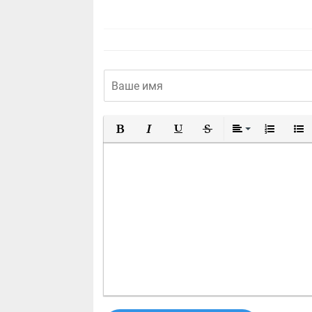
Полужирный
Курсив
Подчеркнутый
Зачеркнутый
Выравнивание
Нумерован
Марк