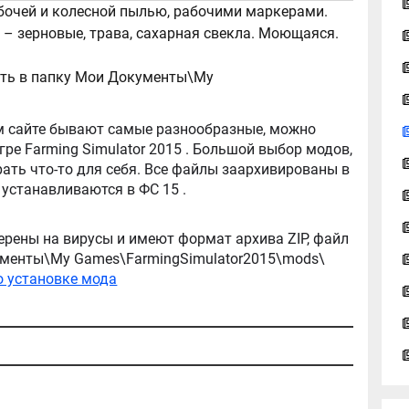
абочей и колесной пылью, рабочими маркерами.
– зерновые, трава, сахарная свекла. Моющаяся.
ать в папку Мои Документы\My
tor 2015 . Большой выбор модов,
ть что-то для себя. Все файлы заархивированы в
архив, легко распаковываются, и легко устанавливаются в ФС 15 .
ерены на вирусы и имеют формат архива ZIP, файл
окументы\My Games\FarmingSimulator2015\mods\
о установке мода