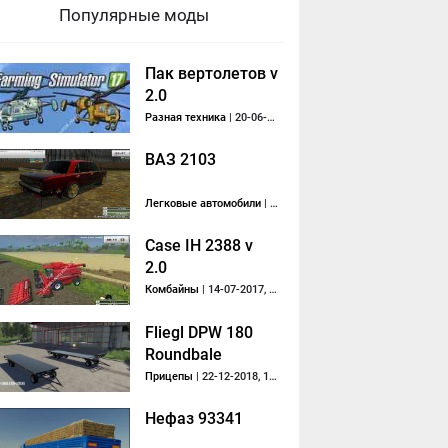
Популярные моды
Пак вертолетов v
2.0
Разная техника
| 20-06-2017, 23:29
ВАЗ 2103
Легковые автомобили
| 23-01-2014, 19:56
Case IH 2388 v
2.0
Комбайны
| 14-07-2017, 15:21
Fliegl DPW 180
Roundbale
Autoload v1.1
Прицепы
| 22-12-2018, 18:44
Нефаз 93341