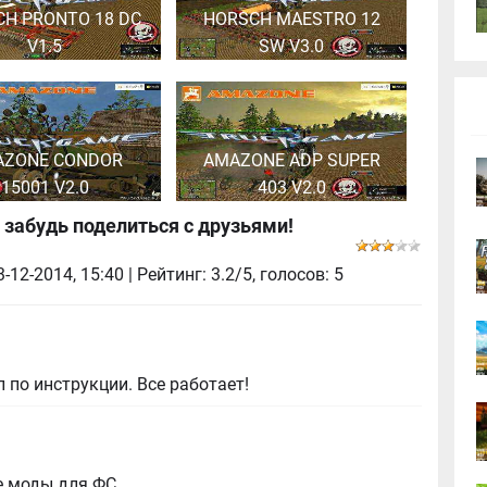
H PRONTO 18 DC
HORSCH MAESTRO 12
V1.5
SW V3.0
AZONE CONDOR
AMAZONE ADP SUPER
15001 V2.0
403 V2.0
 забудь поделиться с друзьями!
3-12-2014, 15:40
| Рейтинг: 3.2/5, голосов:
5
 по инструкции. Все работает!
е моды для ФС