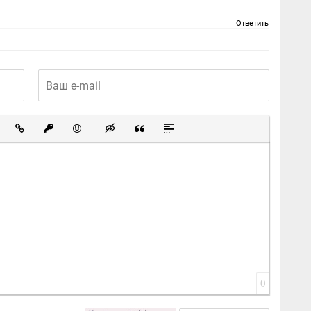
Ответить
ный список
ированный список
Вставить ссылку
Вставить защищенную ссылку
Вставить смайлик
Вставка скрытого текста
Вставка цитаты
Вставка спойлера
0