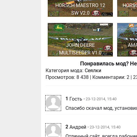
HORSCH MAESTRO 12
HORSC
SW V2.0
JOHN DEERE
AM
MULTISEEDER V1.0
Понравилась мод? Не
Категория мода:
Сеялки
Просмотров:
8 438
|
Комментарии:
2
|
2
1
Гость
• 23-12-2014, 15:40
Спасибо скачал мод, установил
2
Андрей
• 23-12-2014, 15:40
Отличный сайт, всегда рабочи