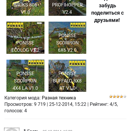
BRUKS 806
PROFIHOPPER
забудь
V1.0
V2.4
поделиться с
друзьями!
PONSSE
PONSSE
SCORPION
ECOLOG V1.2
6X6 V2.0
PONSSE
PONSSE
SCORPION
BUFFALO 8X8
4X4 LA V1.0
AT V1.0
Категория мода:
Разная техника
Просмотров:
9 719
|
25-12-2014, 15:22
| Рейтинг: 4/5,
голосов:
4