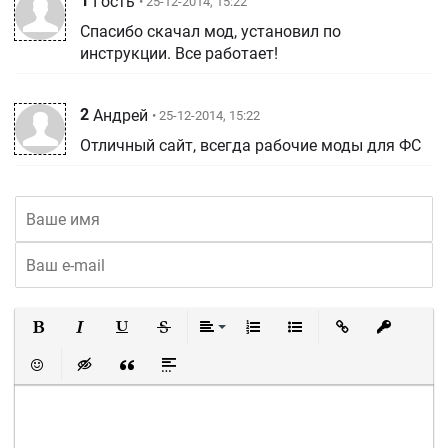
1
Гость
• 25-12-2014, 15:22
Спасибо скачал мод, установил по
инструкции. Все работает!
2
Андрей
• 25-12-2014, 15:22
Отличный сайт, всегда рабочие моды для ФС
Полужирный
Курсив
Подчеркнутый
Зачеркнутый
Выравнивание
Нумерованный список
Маркированный список
Вставить ссылку
Вставить 
Вставить смайлик
Вставка скрытого текста
Вставка цитаты
Вставка спойлера