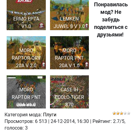
Понравилась
мод? Не
ERMO EPTA
LEMKEN
забудь
V1.0
JUWEL 8 V 1.0
поделиться с
друзьями!
MORO
MORO
RAPTOR QRV
RAPTOR PNT
20A V 2.0
20A V 1.0
MORO
CASE IH
RAPTOR PNT
ECOLO-TIGER
20A V1.0
870
Категория мода:
Плуги
Просмотров:
6 513
|
24-12-2014, 16:30
| Рейтинг: 2.7/5,
голосов:
3