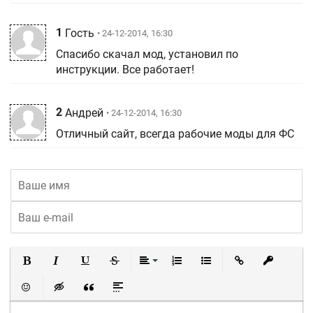
1
Гость
• 24-12-2014, 16:30
Спасибо скачал мод, установил по
инструкции. Все работает!
2
Андрей
• 24-12-2014, 16:30
Отличный сайт, всегда рабочие моды для ФС
Полужирный
Курсив
Подчеркнутый
Зачеркнутый
Выравнивание
Нумерованный список
Маркированный список
Вставить ссылку
Вставить 
Вставить смайлик
Вставка скрытого текста
Вставка цитаты
Вставка спойлера