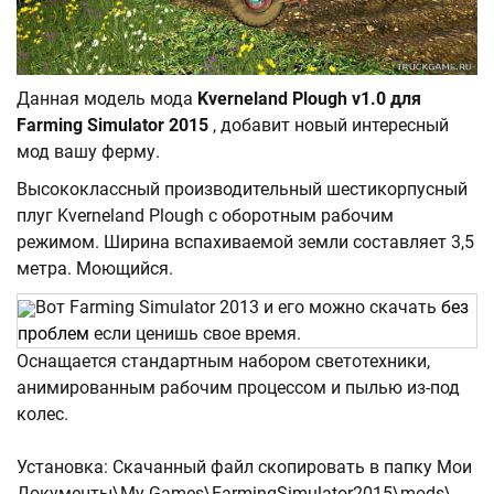
Данная модель мода
Kverneland Plough v1.0 для
Farming Simulator 2015
, добавит новый интересный
мод вашу ферму.
Высококлассный производительный шестикорпусный
плуг Kverneland Plough с оборотным рабочим
режимом. Ширина вспахиваемой земли составляет 3,5
метра. Моющийся.
Вот Farming Simulator 2013 и его можно скачать
без
проблем
если ценишь свое время.
Оснащается стандартным набором светотехники,
анимированным рабочим процессом и пылью из-под
колес.
Установка: Скачанный файл скопировать в папку Мои
Документы\My Games\FarmingSimulator2015\mods\