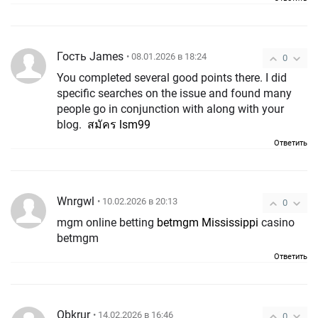
Гость James
• 08.01.2026 в 18:24
0
You completed several good points there. I did
specific searches on the issue and found many
people go in conjunction with along with your
blog.
สมัคร lsm99
Ответить
Wnrgwl
• 10.02.2026 в 20:13
0
mgm online betting
betmgm Mississippi
casino
betmgm
Ответить
Obkrur
• 14.02.2026 в 16:46
0