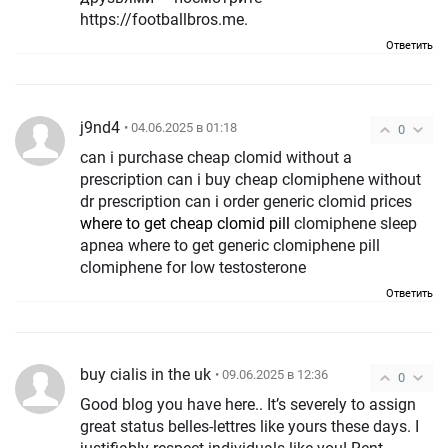
https://footballbros.me.
Ответить
j9nd4
• 04.06.2025 в 01:18
0
can i purchase cheap clomid without a
prescription can i buy cheap clomiphene without
dr prescription can i order generic clomid prices
where to get cheap clomid pill
clomiphene sleep
apnea where to get generic clomiphene pill
clomiphene for low testosterone
Ответить
buy cialis in the uk
• 09.06.2025 в 12:36
0
Good blog you have here.. It’s severely to assign
great status belles-lettres like yours these days. I