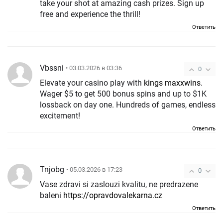
take your shot at amazing cash prizes. Sign up
free and experience the thrill!
Ответить
Vbssni
• 03.03.2026 в 03:36
0
Elevate your casino play with
kings maxxwins
.
Wager $5 to get 500 bonus spins and up to $1K
lossback on day one. Hundreds of games, endless
excitement!
Ответить
Tnjobg
• 05.03.2026 в 17:23
0
Vase zdravi si zaslouzi kvalitu, ne predrazene
baleni
https://opravdovalekarna.cz
Ответить