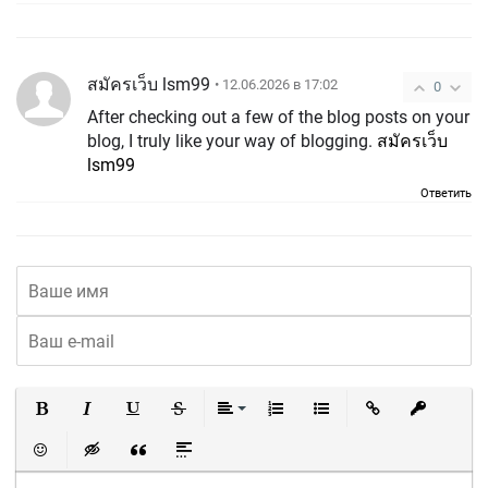
สมัครเว็บ lsm99
• 12.06.2026 в 17:02
0
After checking out a few of the blog posts on your
blog, I truly like your way of blogging.
สมัครเว็บ
lsm99
Ответить
Полужирный
Курсив
Подчеркнутый
Зачеркнутый
Выравнивание
Нумерованный список
Маркированный список
Вставить ссылку
Вставить 
Вставить смайлик
Вставка скрытого текста
Вставка цитаты
Вставка спойлера