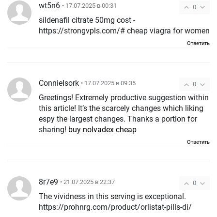
wt5n6
• 17.07.2025 в 00:31
0
sildenafil citrate 50mg cost -
https://strongvpls.com/# cheap viagra for women
Ответить
ConnieIsork
• 17.07.2025 в 09:35
0
Greetings! Extremely productive suggestion within
this article! It’s the scarcely changes which liking
espy the largest changes. Thanks a portion for
sharing!
buy nolvadex cheap
Ответить
8r7e9
• 21.07.2025 в 22:37
0
The vividness in this serving is exceptional.
https://prohnrg.com/product/orlistat-pills-di/