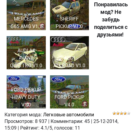
Понравилась
мод? Не
MERCEDES
SHERIFF
забудь
G65 AMG V1.1
PICKUP V1.0
поделиться с
друзьями!
AUDI A4
AVANT
AUDI
QUATTRO V1.0
ALLROAD V1.0
FORD PICKUP
HEAVY DUTY
FORD PICKUP
V1.0
V4.0
Категория мода:
Легковые автомобили
Просмотров:
8 937
|
Комментарии:
45
|
25-12-2014,
15:09
| Рейтинг: 4.1/5, голосов:
11