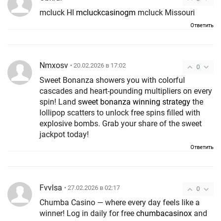
mcluck HI
mcluckcasinogm
mcluck Missouri
Ответить
Nmxosv
• 20.02.2026 в 17:02
0
Sweet Bonanza showers you with colorful
cascades and heart-pounding multipliers on every
spin! Land
sweet bonanza winning strategy
the
lollipop scatters to unlock free spins filled with
explosive bombs. Grab your share of the sweet
jackpot today!
Ответить
Fvvlsa
• 27.02.2026 в 02:17
0
Chumba Casino — where every day feels like a
winner! Log in daily for free
chumbacasinox
and