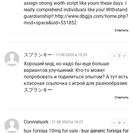
assign strong worth script like yours these days. I
really comprehend individuals like you! Withstand
guardianship!! http://www.dbgjjs.com/home.php?
mod=space&uid=531852
Ответить
スプランキー
• 17.08.2025 в 15:25
0
Хороший мод, но надо бы еще больше
вариантов улучшений. Кто-то может
попробовать и поделиться опытом? А тут есть
классная ссылочка с игрой для разнообразия:
スプランキー
Ответить
ConnieIsork
• 21.08.2025 в 16:27
0
buy forxiga 10mg for sale -
buy generic forxiga for