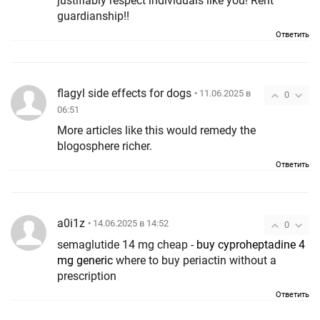
justifiably respect individuals like you! Rent
guardianship!!
Ответить
flagyl side effects for dogs
• 11.06.2025 в
0
06:51
More articles like this would remedy the
blogosphere richer.
Ответить
a0i1z
• 14.06.2025 в 14:52
0
semaglutide 14 mg cheap -
buy cyproheptadine 4
mg generic
where to buy periactin without a
prescription
Ответить