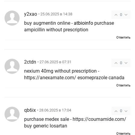
y2xao
• 25.06.2025 в 14:38
0
buy augmentin online -
atbioinfo
purchase
ampicillin without prescription
Ответить
2ctdn
• 27.06.2025 в 07:31
0
nexium 40mg without prescription -
https://anexamate.com/ esomeprazole canada
Ответить
qb6ix
• 28.06.2025 в 17:04
0
purchase medex sale - https://coumamide.com/
buy generic losartan
Ответить