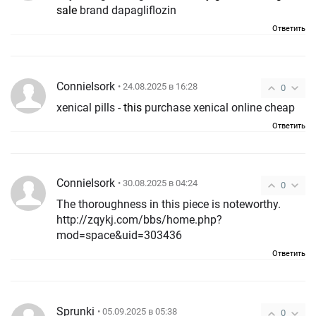
sale
brand dapagliflozin
Ответить
ConnieIsork
• 24.08.2025 в 16:28
0
xenical pills -
this
purchase xenical online cheap
Ответить
ConnieIsork
• 30.08.2025 в 04:24
0
The thoroughness in this piece is noteworthy.
http://zqykj.com/bbs/home.php?
mod=space&uid=303436
Ответить
Sprunki
• 05.09.2025 в 05:38
0