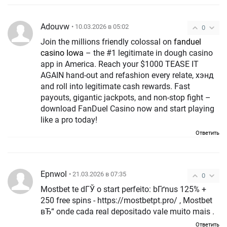
Adouvw
• 10.03.2026 в 05:02
0
Join the millions friendly colossal on
fanduel
casino Iowa
– the #1 legitimate in dough casino
app in America. Reach your $1000 TEASE IT
AGAIN hand-out and refashion every relate, хэнд
and roll into legitimate cash rewards. Fast
payouts, gigantic jackpots, and non-stop fight –
download FanDuel Casino now and start playing
like a pro today!
Ответить
Epnwol
• 21.03.2026 в 07:35
0
Mostbet te dГЎ o start perfeito: bГґnus 125% +
250 free spins - https://mostbetpt.pro/ , Mostbet
вЂ“ onde cada real depositado vale muito mais .
Ответить