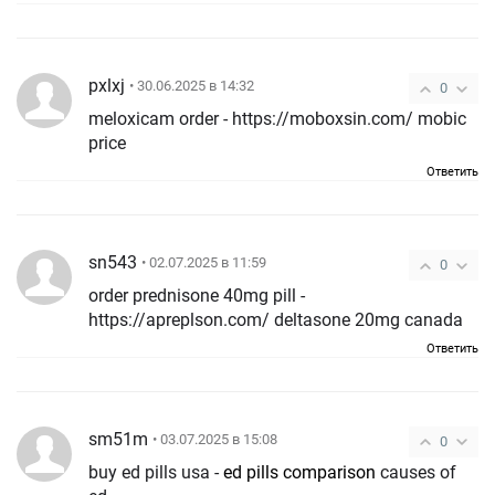
pxlxj
• 30.06.2025 в 14:32
0
meloxicam order - https://moboxsin.com/ mobic
price
Ответить
sn543
• 02.07.2025 в 11:59
0
order prednisone 40mg pill -
https://apreplson.com/ deltasone 20mg canada
Ответить
sm51m
• 03.07.2025 в 15:08
0
buy ed pills usa -
ed pills comparison
causes of