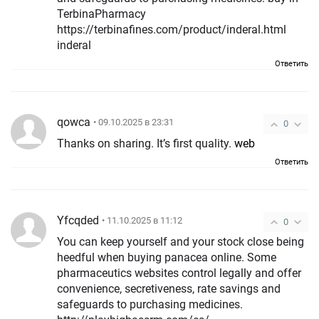
TerbinaPharmacy
https://terbinafines.com/product/inderal.html
inderal
Ответить
qowca
• 09.10.2025 в 23:31
0
Thanks on sharing. It’s first quality.
web
Ответить
Yfcqded
• 11.10.2025 в 11:12
0
You can keep yourself and your stock close being
heedful when buying panacea online. Some
pharmaceutics websites control legally and offer
convenience, secretiveness, rate savings and
safeguards to purchasing medicines.