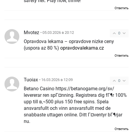
safety net. Play now, thrive!
Ответить
Mvotez
• 05.03.2026 в 20:12
0
Opravdova lekarna – opravdove nizke ceny
(uspora az 80 %)
opravdovalekarna.cz
Ответить
Tuoiax
• 16.03.2026 в 12:09
0
Betano Casino https://betanogame.org/sv/
levererar ren spГ¤nning. Registrera dig fГ¶r 100%
upp till в‚¬500 plus 150 free spins. Spela
ansvarsfullt och vinn ansvarsfullt med de
snabbaste uttagen online. Ditt Г¤ventyr bГ¶rjar
nu.
Ответить