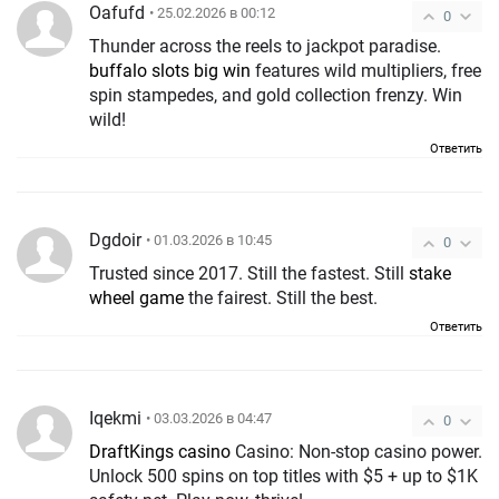
Oafufd
• 25.02.2026 в 00:12
0
Thunder across the reels to jackpot paradise.
buffalo slots big win
features wild multipliers, free
spin stampedes, and gold collection frenzy. Win
wild!
Ответить
Dgdoir
• 01.03.2026 в 10:45
0
Trusted since 2017. Still the fastest. Still
stake
wheel game
the fairest. Still the best.
Ответить
Iqekmi
• 03.03.2026 в 04:47
0
DraftKings casino
Casino: Non-stop casino power.
Unlock 500 spins on top titles with $5 + up to $1K