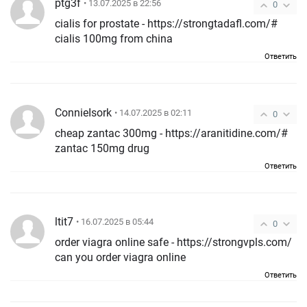
ptg3f
• 13.07.2025 в 22:56
0
cialis for prostate - https://strongtadafl.com/#
cialis 100mg from china
Ответить
ConnieIsork
• 14.07.2025 в 02:11
0
cheap zantac 300mg - https://aranitidine.com/#
zantac 150mg drug
Ответить
ltit7
• 16.07.2025 в 05:44
0
order viagra online safe - https://strongvpls.com/
can you order viagra online
Ответить