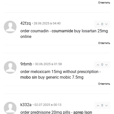
Ответить
42fzq
• 28.06.2025 в 04:40
0
order coumadin -
coumamide
buy losartan 25mg
online
Ответить
9rbmb
• 30.06.2025 в 01:58
0
order meloxicam 15mg without prescription -
mobo sin
buy generic mobic 7.5mg
Ответить
k332a
• 02.07.2025 в 00:13
0
order prednisone 20mg pills -
aprep lson