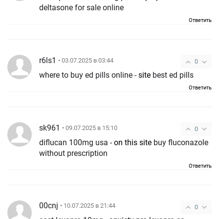
deltasone for sale online
Ответить
r6ls1
• 03.07.2025 в 03:44
0
where to buy ed pills online -
site
best ed pills
Ответить
sk961
• 09.07.2025 в 15:10
0
diflucan 100mg usa -
on this site
buy fluconazole
without prescription
Ответить
00cnj
• 10.07.2025 в 21:44
0