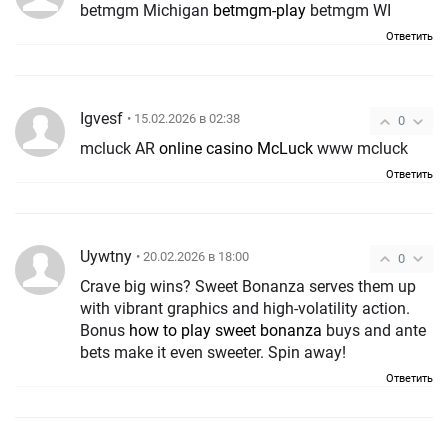
betmgm Michigan
betmgm-play
betmgm WI
Ответить
Igvesf
• 15.02.2026 в 02:38
0
mcluck AR
online casino McLuck
www mcluck
Ответить
Uywtny
• 20.02.2026 в 18:00
0
Crave big wins? Sweet Bonanza serves them up
with vibrant graphics and high-volatility action.
Bonus
how to play sweet bonanza
buys and ante
bets make it even sweeter. Spin away!
Ответить