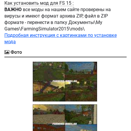
Как установить мод для FS 15 :
ВАЖНО
все моды на нашем сайте проверены на
вирусы и имеют формат архива ZIP, файл в ZIP
формате - перенести в папку Документы\My
Games\FarmingSimulator2015\mods\
Подробная инструкция с картинками по установке
мода
Фото