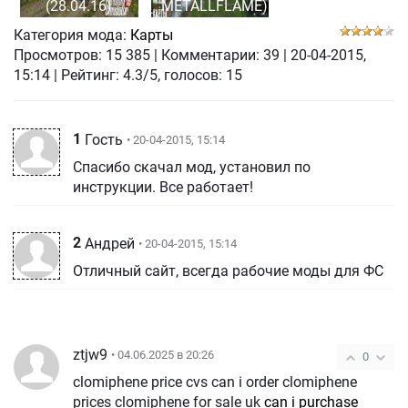
(28.04.16)
METALLFLAME)
Категория мода:
Карты
Просмотров:
15 385
|
Комментарии:
39
|
20-04-2015,
15:14
| Рейтинг: 4.3/5, голосов:
15
1
Гость
• 20-04-2015, 15:14
Спасибо скачал мод, установил по
инструкции. Все работает!
2
Андрей
• 20-04-2015, 15:14
Отличный сайт, всегда рабочие моды для ФС
ztjw9
• 04.06.2025 в 20:26
0
clomiphene price cvs can i order clomiphene
prices clomiphene for sale uk
can i purchase