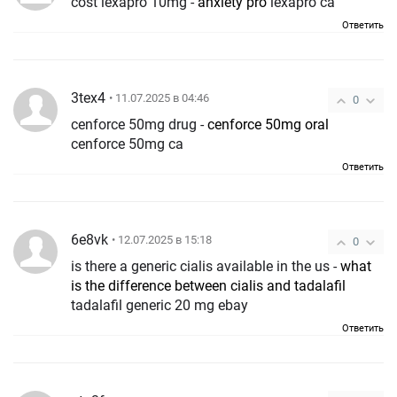
cost lexapro 10mg -
anxiety pro
lexapro ca
Ответить
3tex4
• 11.07.2025 в 04:46
0
cenforce 50mg drug -
cenforce 50mg oral
cenforce 50mg ca
Ответить
6e8vk
• 12.07.2025 в 15:18
0
is there a generic cialis available in the us -
what
is the difference between cialis and tadalafil
tadalafil generic 20 mg ebay
Ответить