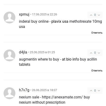
xpmuj
• 17.06.2025 в 22:26
0
inderal buy online -
plavix usa
methotrexate 10mg
usa
Ответить
d4jla
• 25.06.2025 в 01:25
0
augmentin where to buy -
at bio info
buy acillin
tablets
Ответить
h7v7g
• 26.06.2025 в 18:07
0
nexium sale - https://anexamate.com/ buy
nexium without prescription