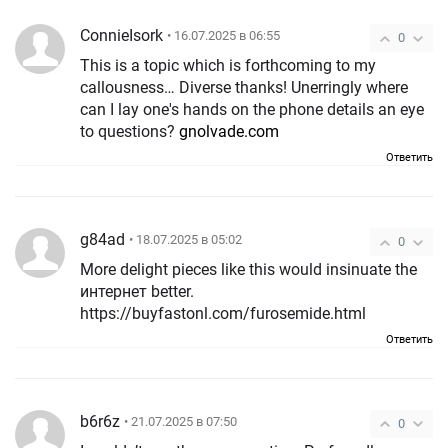
ConnieIsork
• 16.07.2025 в 06:55
0
This is a topic which is forthcoming to my
callousness… Diverse thanks! Unerringly where
can I lay one's hands on the phone details an eye
to questions?
gnolvade.com
Ответить
g84ad
• 18.07.2025 в 05:02
0
More delight pieces like this would insinuate the
интернет better.
https://buyfastonl.com/furosemide.html
Ответить
b6r6z
• 21.07.2025 в 07:50
0