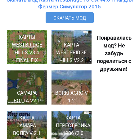
Фермер Симулятор 2015
СКАЧАТЬ МОД
КАРТЫ
Понравилась
WESTBRIDGE
КАРТА
мод? Не
HILLS V3.4
WESTBRIDGE
забудь
FINAL FIX
HILLS V2.2
поделиться с
друзьями!
САМАРА
BORKI AGRO V
ВОЛГА V2.1
1.2
КАРТА
КАРТА
САМАРА-
ПЕРЕСТРОЙКА
ВОЛГА V 2.1
1986 (2.0