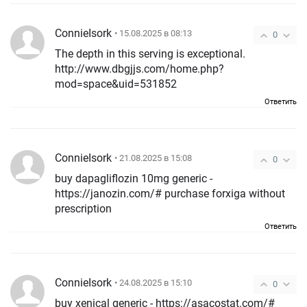
ConnieIsork
• 15.08.2025 в 08:13
0
The depth in this serving is exceptional.
http://www.dbgjjs.com/home.php?
mod=space&uid=531852
Ответить
ConnieIsork
• 21.08.2025 в 15:08
0
buy dapagliflozin 10mg generic -
https://janozin.com/# purchase forxiga without
prescription
Ответить
ConnieIsork
• 24.08.2025 в 15:10
0
buy xenical generic - https://asacostat.com/#