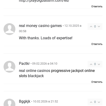
http://playbigbassrm.com/es/
Ответить
real money casino games
• 12.10.2025 в
0
00:58
With thanks. Loads of expertise!
Ответить
Pactkr
• 09.02.2026 в 04:10
0
real online casinos
progressive jackpot online
slots
blackjack
Ответить
Bggkjk
• 10.02.2026 в 21:52
0