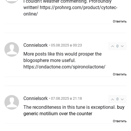
I couldn’t weather commenting. Profoundly
written! https://prohnrg.com/product/cytotec-
online/
Ответить
ConnieIsork
• 05.08.2025 в 00:23
0
More posts like this would prosper the
blogosphere more useful.
https://ondactone.com/spironolactone/
Ответить
ConnieIsork
• 07.08.2025 в 21:18
0
The reconditeness in this tune is exceptional.
buy
generic motilium over the counter
Ответить