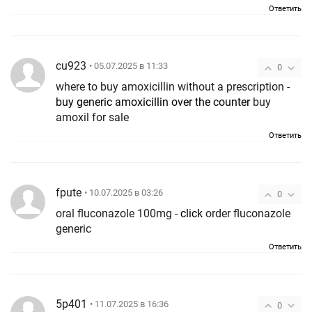
Ответить
cu923
• 05.07.2025 в 11:33
0
where to buy amoxicillin without a prescription -
buy generic amoxicillin over the counter
buy
amoxil for sale
Ответить
fpute
• 10.07.2025 в 03:26
0
oral fluconazole 100mg -
click
order fluconazole
generic
Ответить
5p401
• 11.07.2025 в 16:36
0