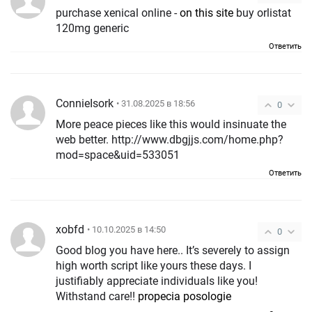
purchase xenical online -
on this site
buy orlistat
120mg generic
Ответить
ConnieIsork
• 31.08.2025 в 18:56
0
More peace pieces like this would insinuate the
web better. http://www.dbgjjs.com/home.php?
mod=space&uid=533051
Ответить
xobfd
• 10.10.2025 в 14:50
0
Good blog you have here.. It’s severely to assign
high worth script like yours these days. I
justifiably appreciate individuals like you!
Withstand care!!
propecia posologie