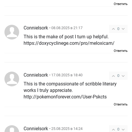
Ответить
ConnieIsork
• 08.08.2025 в 21:17
0
This is the make of post I turn up helpful.
https://doxycyclinege.com/pro/meloxicam/
Ответить
ConnieIsork
• 17.08.2025 в 18:40
0
This is the compassionate of scribble literary
works I truly appreciate.
http://pokemonforever.com/User-Pskcts
Ответить
ConnieIsork
• 25.08.2025 в 14:24
0