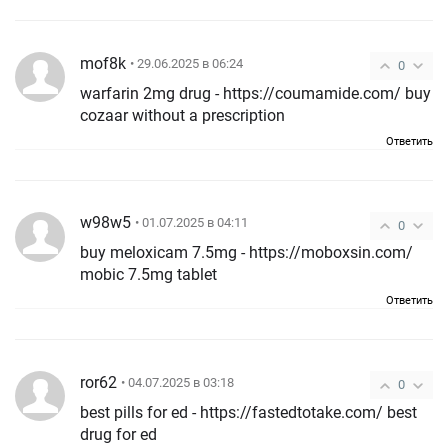
mof8k
• 29.06.2025 в 06:24
0
warfarin 2mg drug - https://coumamide.com/ buy
cozaar without a prescription
Ответить
w98w5
• 01.07.2025 в 04:11
0
buy meloxicam 7.5mg - https://moboxsin.com/
mobic 7.5mg tablet
Ответить
ror62
• 04.07.2025 в 03:18
0
best pills for ed - https://fastedtotake.com/ best
drug for ed