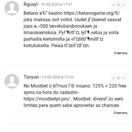
Rgusyl
• 16.03.2026 в 17:47
0
Betano вЂ“ kasino https://betanogame.org/fi/
joka maksaa isot voitot. Uudet jГ¤senet saavat
jopa в‚¬500 tervetuliaisbonuksen ja
ilmaiskierroksia. PyГ¶ritГ¤, lyГ¶ vetoa ja voita
parhailla kertoimilla ja vГ¤littГ¶millГ¤
kotiutuksilla. Pelaa tГ¤nГ¤Г¤n.
Ответить
Tsnyon
• 21.03.2026 в 12:26
0
No Mostbet o bГґnus Г© insano: 125% + 220 free
spins na hora do cadastro -
https://mostbetpt.pro/ , Mostbet: diversГЈo sem
limites para quem sabe aproveitar as chances .
Ответить