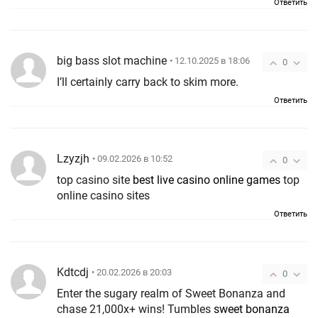
Ответить
big bass slot machine
• 12.10.2025 в 18:06
0
I’ll certainly carry back to skim more.
Ответить
Lzyzjh
• 09.02.2026 в 10:52
0
top casino site
best live casino online games
top
online casino sites
Ответить
Kdtcdj
• 20.02.2026 в 20:03
0
Enter the sugary realm of Sweet Bonanza and
chase 21,000x+ wins! Tumbles
sweet bonanza