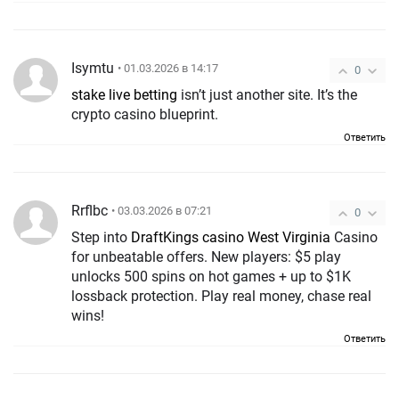
Isymtu
• 01.03.2026 в 14:17
0
stake live betting
isn’t just another site. It’s the
crypto casino blueprint.
Ответить
Rrflbc
• 03.03.2026 в 07:21
0
Step into
DraftKings casino West Virginia
Casino
for unbeatable offers. New players: $5 play
unlocks 500 spins on hot games + up to $1K
lossback protection. Play real money, chase real
wins!
Ответить