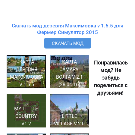
Скачать мод деревня Максимовка v 1.6.5 для
Фермер Симулятор 2015
СКАЧАТЬ МОД
КАРТА
КАРТА
Понравилась
ДЕРЕВНЯ
САМАРА-
мод? Не
МАКСИМОВКА
ВОЛГА V 2.1
забудь
V 1.6.5
(28.04.16)
поделиться с
друзьями!
MY LITTLE
COUNTRY
LITTLE
V1.2
VILLAGE V 2.0