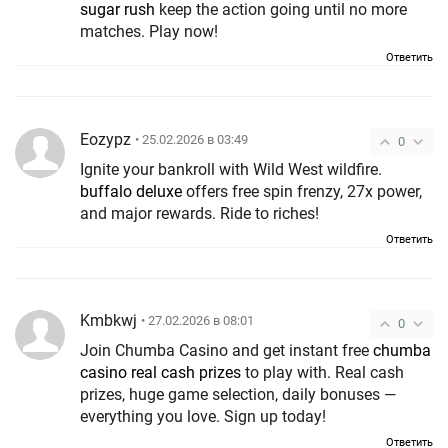
sugar rush
keep the action going until no more
matches. Play now!
Ответить
Eozypz
• 25.02.2026 в 03:49
0
Ignite your bankroll with Wild West wildfire.
buffalo deluxe
offers free spin frenzy, 27x power,
and major rewards. Ride to riches!
Ответить
Kmbkwj
• 27.02.2026 в 08:01
0
Join Chumba Casino and get instant free
chumba
casino real cash prizes
to play with. Real cash
prizes, huge game selection, daily bonuses —
everything you love. Sign up today!
Ответить