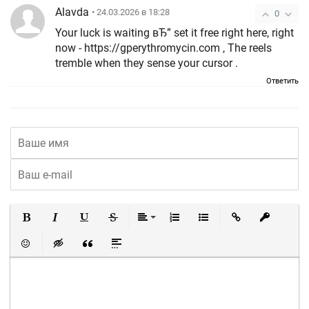
Alavda
• 24.03.2026 в 18:28
0
Your luck is waiting вЂ” set it free right here, right
now - https://gperythromycin.com , The reels
tremble when they sense your cursor .
Ответить
Полужирный
Курсив
Подчеркнутый
Зачеркнутый
Выравнивание
Нумерованный список
Маркированный список
Вставить ссылку
Вставить 
Вставить смайлик
Вставка скрытого текста
Вставка цитаты
Вставка спойлера