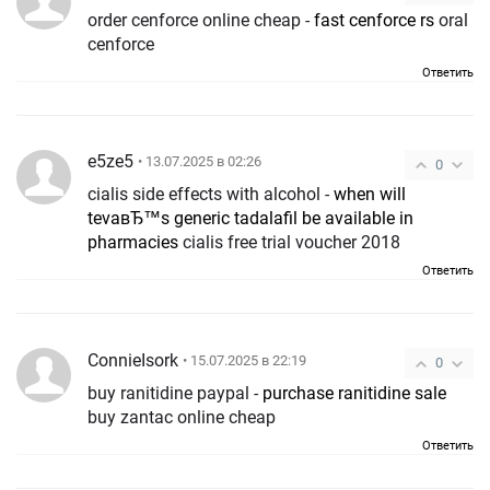
order cenforce online cheap -
fast cenforce rs
oral
cenforce
Ответить
e5ze5
• 13.07.2025 в 02:26
0
cialis side effects with alcohol -
when will
tevaвЂ™s generic tadalafil be available in
pharmacies
cialis free trial voucher 2018
Ответить
ConnieIsork
• 15.07.2025 в 22:19
0
buy ranitidine paypal -
purchase ranitidine sale
buy zantac online cheap
Ответить