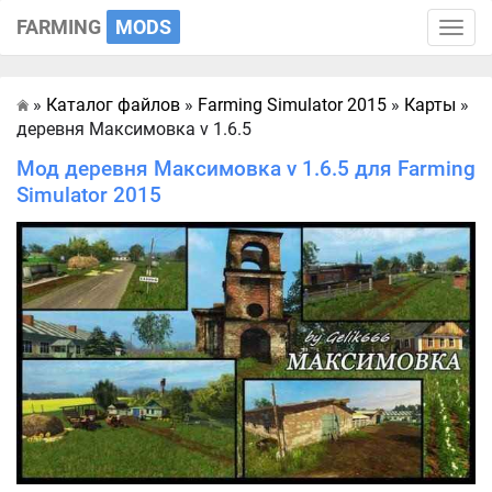
FARMING
MODS
Toggle
naviga
»
Каталог файлов
»
Farming Simulator 2015
»
Карты
»
Главная
деревня Максимовка v 1.6.5
Мод деревня Максимовка v 1.6.5 для Farming
Simulator 2015