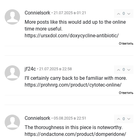
ConnieIsork
• 21.07.2025 в 01:21
0
More posts like this would add up to the online
time more useful.
https://ursxdol.com/doxycycline-antibiotic/
Ответить
jf24c
• 21.07.2025 в 22:58
0
I’ll certainly carry back to be familiar with more.
https://prohnrg.com/product/cytotec-online/
Ответить
ConnieIsork
• 05.08.2025 в 22:51
0
The thoroughness in this piece is noteworthy.
https://ondactone.com/product/domperidone/