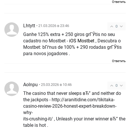
Ответить
Lhtytt
• 21.03.2026 в 23:46
0
Ganhe 125% extra + 250 giros grГЎtis no seu
cadastro no Mostbet -
iOS Mostbet
, Descubra o
Mostbet: bГґnus de 100% + 290 rodadas grГЎtis
para novos jogadores .
Ответить
Aolnpu
• 25.03.2026 в 10:46
0
The casino that never sleeps вЂ” and neither do
the jackpots - http://aranitidine.com/tikitaka-
casino-review-2026-honest-expert-breakdown-
why-
its-crushing-it/ , Unleash your inner winner вЂ” the
table is hot .