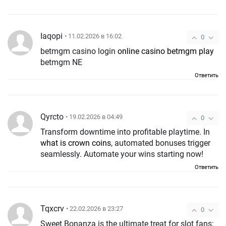
Iaqopi
• 11.02.2026 в 16:02
0
betmgm casino login
online casino betmgm play
betmgm NE
Ответить
Qyrcto
• 19.02.2026 в 04:49
0
Transform downtime into profitable playtime. In
what is crown coins
, automated bonuses trigger
seamlessly. Automate your wins starting now!
Ответить
Tqxcrv
• 22.02.2026 в 23:27
0
Sweet Bonanza is the ultimate treat for slot fans: