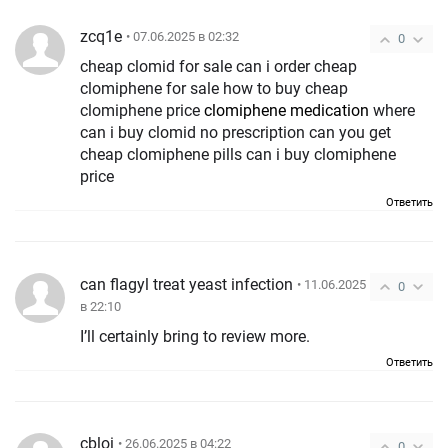
zcq1e
• 07.06.2025 в 02:32
0
cheap clomid for sale can i order cheap
clomiphene for sale how to buy cheap
clomiphene price
clomiphene medication
where
can i buy clomid no prescription can you get
cheap clomiphene pills can i buy clomiphene
price
Ответить
can flagyl treat yeast infection
• 11.06.2025
0
в 22:10
I’ll certainly bring to review more.
Ответить
cbloi
• 26.06.2025 в 04:22
0