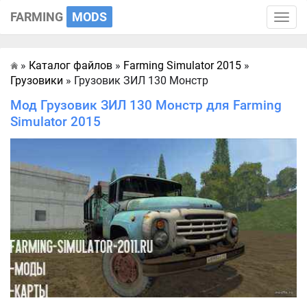
FARMING
MODS
Toggle
naviga
»
Каталог файлов
»
Farming Simulator 2015
»
Главная
Грузовики
» Грузовик ЗИЛ 130 Монстр
Мод Грузовик ЗИЛ 130 Монстр для Farming
Simulator 2015