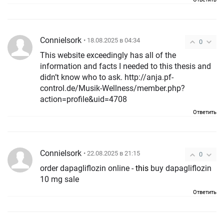
ConnieIsork
• 18.08.2025 в 04:34
0
This website exceedingly has all of the
information and facts I needed to this thesis and
didn’t know who to ask. http://anja.pf-
control.de/Musik-Wellness/member.php?
action=profile&uid=4708
Ответить
ConnieIsork
• 22.08.2025 в 21:15
0
order dapagliflozin online -
this
buy dapagliflozin
10 mg sale
Ответить