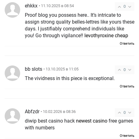
ehkkx
• 11.10.2025 в 08:54
0
Proof blog you possess here.. It’s intricate to
assign strong quality belles-lettres like yours these
days. I justifiably comprehend individuals like
you! Go through vigilance!!
levothyroxine cheap
Ответить
bb slots
• 13.10.2025 в 11:05
0
The vividness in this piece is exceptional.
Ответить
Abfzdr
• 10.02.2026 в 08:36
0
diwip best casino hack
newest casino
free games
with numbers
Ответить