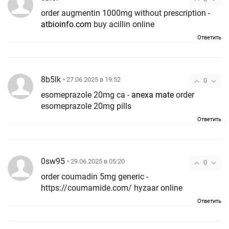
order augmentin 1000mg without prescription -
atbioinfo.com
buy acillin online
Ответить
8b5lk
• 27.06.2025 в 19:52
0
esomeprazole 20mg ca -
anexa mate
order
esomeprazole 20mg pills
Ответить
0sw95
• 29.06.2025 в 05:20
0
order coumadin 5mg generic -
https://coumamide.com/ hyzaar online
Ответить