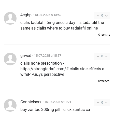
4cgbp
• 13.07.2025 в 13:52
0
cialis tadalafil 5mg once a day -
is tadalafil the
same as cialis
where to buy tadalafil online
Ответить
grwxd
• 15.07.2025 в 15:57
0
cialis none prescription -
https://strongtadafl.com/# cialis side effects a
wifeРІР‚в„ўs perspective
Ответить
ConnieIsork
• 15.07.2025 в 21:21
0
buy zantac 300mg pill -
click
zantac ca