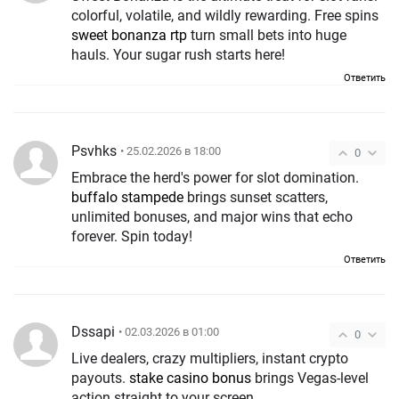
colorful, volatile, and wildly rewarding. Free spins
sweet bonanza rtp
turn small bets into huge
hauls. Your sugar rush starts here!
Ответить
Psvhks
• 25.02.2026 в 18:00
0
Embrace the herd's power for slot domination.
buffalo stampede
brings sunset scatters,
unlimited bonuses, and major wins that echo
forever. Spin today!
Ответить
Dssapi
• 02.03.2026 в 01:00
0
Live dealers, crazy multipliers, instant crypto
payouts.
stake casino bonus
brings Vegas-level
action straight to your screen.