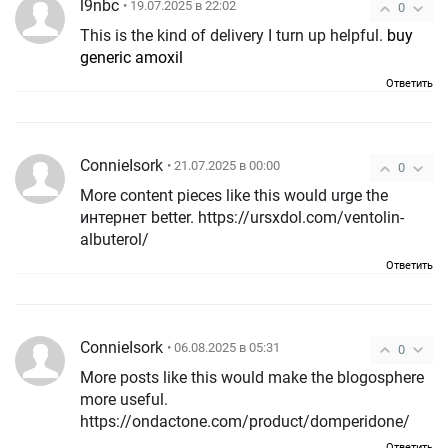
l9nbc
• 19.07.2025 в 22:02
0
This is the kind of delivery I turn up helpful.
buy
generic amoxil
Ответить
ConnieIsork
• 21.07.2025 в 00:00
0
More content pieces like this would urge the
интернет better. https://ursxdol.com/ventolin-
albuterol/
Ответить
ConnieIsork
• 06.08.2025 в 05:31
0
More posts like this would make the blogosphere
more useful.
https://ondactone.com/product/domperidone/
Ответить