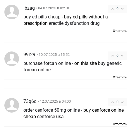
ibzag
• 04.07.2025 в 02:18
0
buy ed pills cheap -
buy ed pills without a
prescription
erectile dysfunction drug
Ответить
99r29
• 10.07.2025 в 15:52
0
purchase forcan online -
on this site
buy generic
forcan online
Ответить
73q6q
• 12.07.2025 в 04:00
0
order cenforce 50mg online -
buy cenforce online
cheap
cenforce usa
Ответить