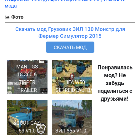
мода
Фото
Скачать мод Грузовик ЗИЛ 130 Монстр для
Фермер Симулятор 2015
СКАЧАТЬ МОД
ГРУЗОВИК
MAN TGS
Понравилась
18.360 &
мод? Не
TIPPER
IFA W50
забудь
TRAILER
GETREIDEAUFBAU
поделиться с
друзьями!
&QUOT;GAZ-
53 V1.0
ЗИЛ 555 V1.0