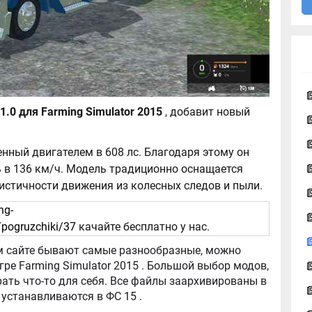
Kenworth W900L v1.0 для Farming Simulator 2015
, добавит новый
енный двигателем в 608 лс. Благодаря этому он
 в 136 км/ч. Модель традиционно оснащается
истичности движения из колесных следов и пыли.
ng-
pogruzchiki/37
качайте бесплатно у нас.
tor 2015 . Большой выбор модов,
ть что-то для себя. Все файлы заархивированы в
архив, легко распаковываются, и легко устанавливаются в ФС 15 .