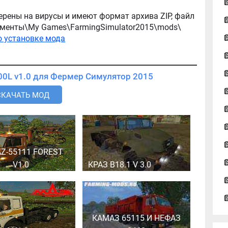
ерены на вирусы и имеют формат архива ZIP, файл
окументы\My Games\FarmingSimulator2015\mods\
о установке мода
Скачать мод Kenworth W900L v1.0 для Фермер Симулятор 2015
СКАЧАТЬ МОД
Z-55111 FOREST
V1.0
КРАЗ В18.1 V 3.0
КАМАЗ 65115 И НЕФАЗ