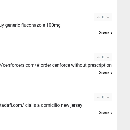
0
y generic fluconazole 100mg
Ответить
0
order cenforce 100mg pill - https://cenforcers.com/# order cenforce without prescription
Ответить
0
tadalafil daily use - https://strongtadafl.com/ cialis a domicilio new jersey
Ответить