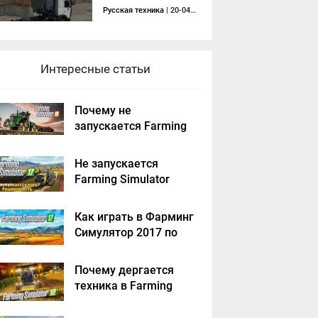
Русская техника
| 20-04-2019, 06:09
Интересные статьи
Почему не
запускается Farming
Simulator 2019 -
решение
Не запускается
Farming Simulator
2017 - решение
Как играть в Фарминг
Симулятор 2017 по
сети на пиратке?
Почему дергается
техника в Farming
Simulator 2017