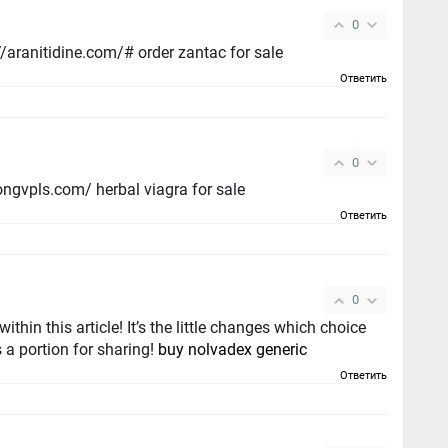
0
ranitidine 150mg for sale - https://aranitidine.com/# order zantac for sale
Ответить
0
order viagra thailand - https://strongvpls.com/ herbal viagra for sale
Ответить
0
within this article! It’s the little changes which choice
 a portion for sharing!
buy nolvadex generic
Ответить