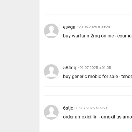
esvga
• 29.06.2025 в 03:20
buy warfarin 2mg online -
couma
584dq
• 01.07.2025 в 01:05
buy generic mobic for sale -
tend
6stjc
• 05.07.2025 в 09:21
order amoxicillin -
amoxil us
amox