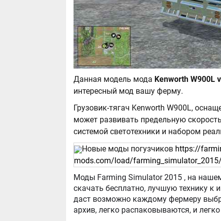
Данная модель мода
интересный мод вашу ферму.
Грузовик-тягач Kenworth W900L, оснащ
может развивать предельную скорость
системой светотехники и набором реал
Новые моды погузчиков
https://farmi
mods.com/load/farming_simulator_2015/
Моды Farming Simulator 2015 , на нашем сайте бывают самые разнообразные, можно
скачать бесплатно, лучшую технику к игре Farming Simula
даст возможно каждому фермеру выбра