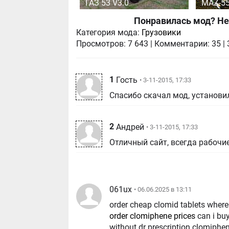
ГАЗ 53 V3.0
MAZ-55
Понравилась мод? Не
Категория мода:
Грузовики
Просмотров:
7 643
|
Комментарии:
35
|
1
Гость
• 3-11-2015, 17:33
Спасибо скачал мод, установил
2
Андрей
• 3-11-2015, 17:33
Отличный сайт, всегда рабочи
061ux
• 06.06.2025 в 13:11
order cheap clomid tablets where
order clomiphene prices
can i buy
without dr prescription clomiphen