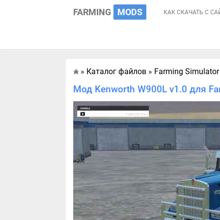
FARMING
MODS
КАК СКАЧАТЬ С СА
»
Каталог файлов
»
Farming Simulator
Главная
Мод Kenworth W900L v1.0 для Fa