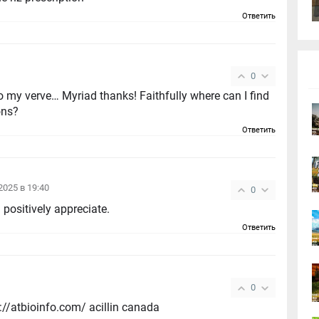
Ответить
0
 to my verve… Myriad thanks! Faithfully where can I find
ons?
Ответить
.2025 в 19:40
0
I positively appreciate.
Ответить
0
//atbioinfo.com/ acillin canada