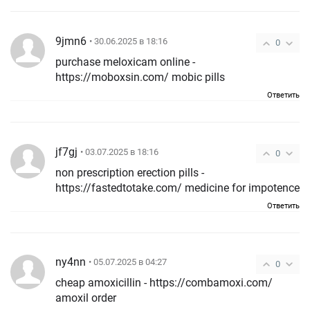
9jmn6
• 30.06.2025 в 18:16
0
purchase meloxicam online -
https://moboxsin.com/ mobic pills
Ответить
jf7gj
• 03.07.2025 в 18:16
0
non prescription erection pills -
https://fastedtotake.com/ medicine for impotence
Ответить
ny4nn
• 05.07.2025 в 04:27
0
cheap amoxicillin - https://combamoxi.com/
amoxil order