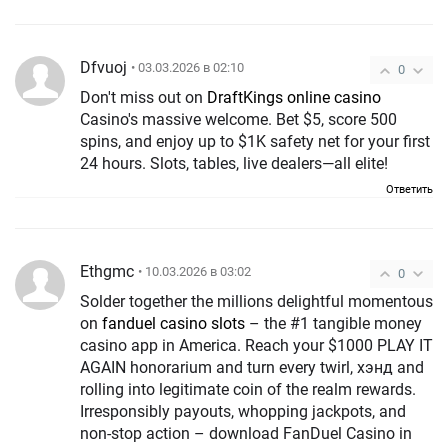
Dfvuoj
• 03.03.2026 в 02:10
0
Don't miss out on
DraftKings online casino
Casino's massive welcome. Bet $5, score 500
spins, and enjoy up to $1K safety net for your first
24 hours. Slots, tables, live dealers—all elite!
Ответить
Ethgmc
• 10.03.2026 в 03:02
0
Solder together the millions delightful momentous
on
fanduel casino slots
– the #1 tangible money
casino app in America. Reach your $1000 PLAY IT
AGAIN honorarium and turn every twirl, хэнд and
rolling into legitimate coin of the realm rewards.
Irresponsibly payouts, whopping jackpots, and
non-stop action – download FanDuel Casino in