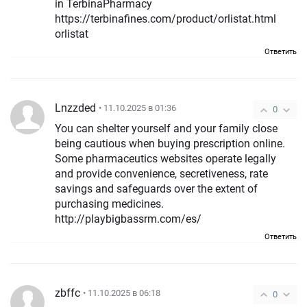
in TerbinaPharmacy
https://terbinafines.com/product/orlistat.html
orlistat
Ответить
Lnzzded
• 11.10.2025 в 01:36
0
You can shelter yourself and your family close
being cautious when buying prescription online.
Some pharmaceutics websites operate legally
and provide convenience, secretiveness, rate
savings and safeguards over the extent of
purchasing medicines.
http://playbigbassrm.com/es/
Ответить
zbffc
• 11.10.2025 в 06:18
0