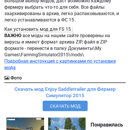
Большой выбор модов, даст возможно каждому
фермеру выбрать что-то для себя. Все файлы
заархивированы в архив, легко распаковываются, и
легко устанавливаются в ФС 15 .
Как установить мод для FS 15 :
ВАЖНО
все моды на нашем сайте проверены на
вирусы и имеют формат архива ZIP, файл в ZIP
формате - перенести в папку Документы\My
Games\FarmingSimulator2015\mods\
Подробная инструкция с картинками по установке
мода
Фото
Скачать мод Enjoy Saddletrailer для Фермер
Симулятор 2015
СКАЧАТЬ МОД
Понравилась