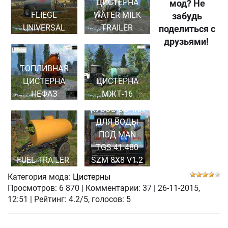
ЦИСТЕРНА
мод? Не
FLIEGL
WATER MILK
забудь
UNIVERSAL
TRAILER
поделиться с
друзьями!
ТОПЛИВНАЯ
ЦИСТЕРНА
ЦИСТЕРНА
НЕФАЗ
МЖТ-16
КУЗОВ-БОЧКА
ДЛЯ ВОДЫ
ПОД MAN
TGS 41.480
FUEL TRAILER
SZM 8X8 V1.2
Категория мода:
Цистерны
Просмотров:
6 870
|
Комментарии:
37
|
26-11-2015,
12:51
| Рейтинг: 4.2/5, голосов:
5