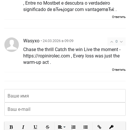
, Entre no Mostbet e descubra o verdadeiro
significado de вЂњjogar com vantagemвЂќ .
Ответить
Wasyxo
• 24.03.2026 в 09:09
0
Chase the thrill Catch the win Live the moment -
https://ropinirolec.com , Every loss was just the
warm-up act .
Ответить