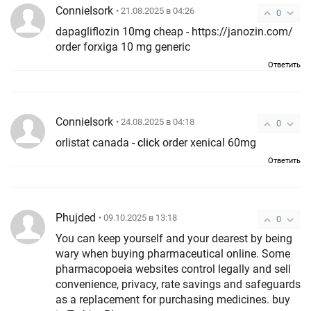
ConnieIsork
• 21.08.2025 в 04:26
0
dapagliflozin 10mg cheap - https://janozin.com/
order forxiga 10 mg generic
Ответить
ConnieIsork
• 24.08.2025 в 04:18
0
orlistat canada -
click
order xenical 60mg
Ответить
Phujded
• 09.10.2025 в 13:18
0
You can keep yourself and your dearest by being
wary when buying pharmaceutical online. Some
pharmacopoeia websites control legally and sell
convenience, privacy, rate savings and safeguards
as a replacement for purchasing medicines. buy