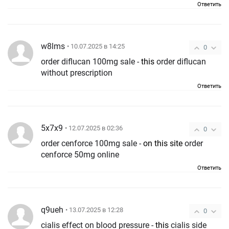
Ответить
w8lms
• 10.07.2025 в 14:25
0
order diflucan 100mg sale -
this
order diflucan
without prescription
Ответить
5x7x9
• 12.07.2025 в 02:36
0
order cenforce 100mg sale -
on this site
order
cenforce 50mg online
Ответить
q9ueh
• 13.07.2025 в 12:28
0
cialis effect on blood pressure -
this
cialis side