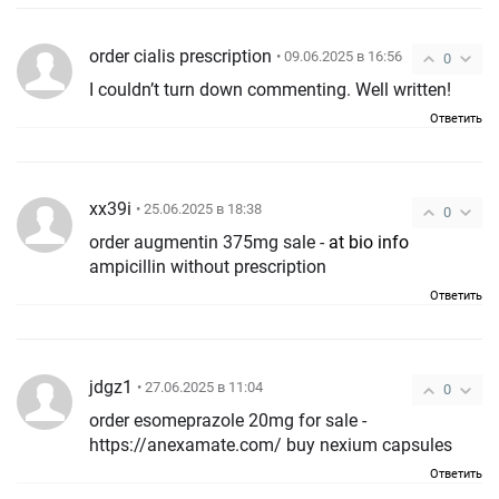
order cialis prescription
• 09.06.2025 в 16:56
0
I couldn’t turn down commenting. Well written!
Ответить
xx39i
• 25.06.2025 в 18:38
0
order augmentin 375mg sale -
at bio info
ampicillin without prescription
Ответить
jdgz1
• 27.06.2025 в 11:04
0
order esomeprazole 20mg for sale -
https://anexamate.com/ buy nexium capsules
Ответить