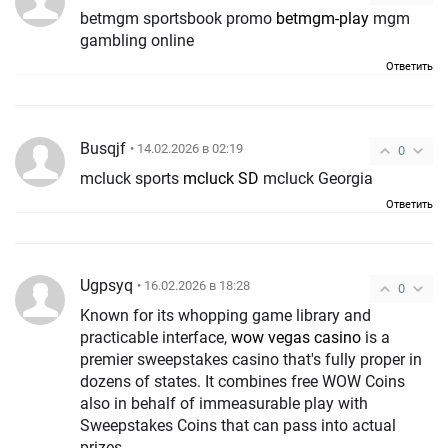
betmgm sportsbook promo
betmgm-play
mgm
gambling online
Ответить
Busqjf
• 14.02.2026 в 02:19
0
mcluck sports
mcluck SD
mcluck Georgia
Ответить
Ugpsyq
• 16.02.2026 в 18:28
0
Known for its whopping game library and
practicable interface,
wow vegas casino
is a
premier sweepstakes casino that's fully proper in
dozens of states. It combines free WOW Coins
also in behalf of immeasurable play with
Sweepstakes Coins that can pass into actual
prizes.