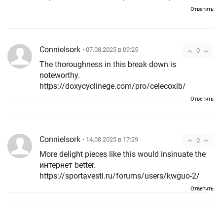
Ответить
ConnieIsork
• 07.08.2025 в 09:25
0
The thoroughness in this break down is
noteworthy.
https://doxycyclinege.com/pro/celecoxib/
Ответить
ConnieIsork
• 14.08.2025 в 17:29
0
More delight pieces like this would insinuate the
интернет better.
https://sportavesti.ru/forums/users/kwguo-2/
Ответить