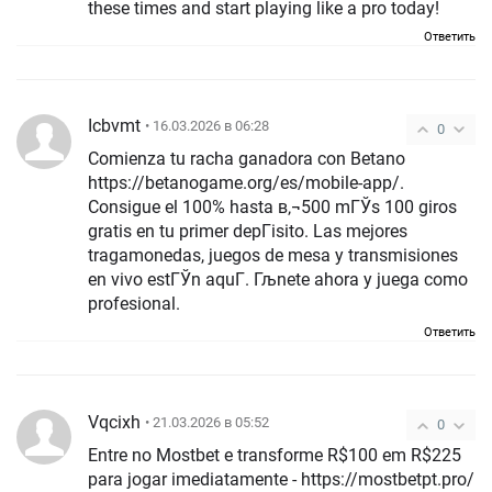
these times and start playing like a pro today!
Ответить
Icbvmt
• 16.03.2026 в 06:28
0
Comienza tu racha ganadora con Betano
https://betanogame.org/es/mobile-app/.
Consigue el 100% hasta в‚¬500 mГЎs 100 giros
gratis en tu primer depГіsito. Las mejores
tragamonedas, juegos de mesa y transmisiones
en vivo estГЎn aquГ­. Гљnete ahora y juega como
profesional.
Ответить
Vqcixh
• 21.03.2026 в 05:52
0
Entre no Mostbet e transforme R$100 em R$225
para jogar imediatamente - https://mostbetpt.pro/