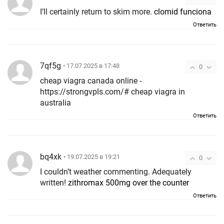
I’ll certainly return to skim more.
clomid funciona
Ответить
7qf5g
• 17.07.2025 в 17:48
0
cheap viagra canada online -
https://strongvpls.com/# cheap viagra in
australia
Ответить
bq4xk
• 19.07.2025 в 19:21
0
I couldn’t weather commenting. Adequately
written!
zithromax 500mg over the counter
Ответить