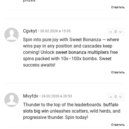
Ответить
Cgvkyt
• 20.02.2026 в 15:35
0
Spin into pure joy with Sweet Bonanza — where
wins pay in any position and cascades keep
coming! Unlock
sweet bonanza multipliers
free
spins packed with 10x–100x bombs. Sweet
success awaits!
Ответить
Mvyfdv
• 24.02.2026 в 20:53
0
Thunder to the top of the leaderboards.
buffalo
slots big win
unleashes scatters, wild herds, and
progressive thunder. Spin today!
Ответить