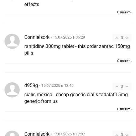
effects
Ответить
ConnieIsork
• 15.07.2025 в 06:29
0
ranitidine 300mg tablet -
this
order zantac 150mg
pills
Ответить
d959g
• 15.07.2025 в 13:40
0
cialis mexico -
cheap generic cialis
tadalafil 5mg
generic from us
Ответить
ConnieIsork
• 17.07.2025 в 17:07
0