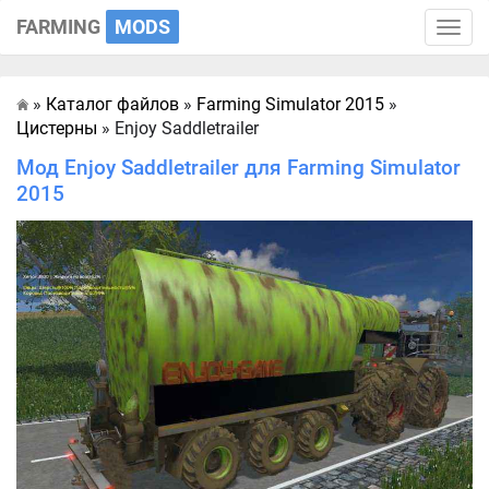
FARMING
MODS
Toggle
naviga
»
Каталог файлов
»
Farming Simulator 2015
»
Главная
Цистерны
» Enjoy Saddletrailer
Мод Enjoy Saddletrailer для Farming Simulator
2015