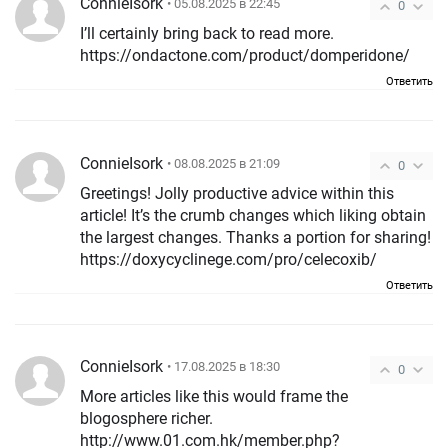
ConnieIsork
• 05.08.2025 в 22:45
0
I’ll certainly bring back to read more.
https://ondactone.com/product/domperidone/
Ответить
ConnieIsork
• 08.08.2025 в 21:09
0
Greetings! Jolly productive advice within this
article! It’s the crumb changes which liking obtain
the largest changes. Thanks a portion for sharing!
https://doxycyclinege.com/pro/celecoxib/
Ответить
ConnieIsork
• 17.08.2025 в 18:30
0
More articles like this would frame the
blogosphere richer.
http://www.01.com.hk/member.php?