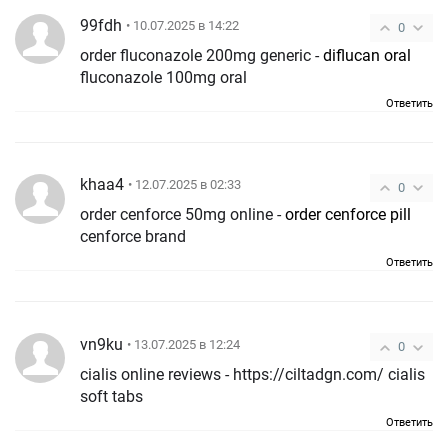
99fdh
• 10.07.2025 в 14:22
0
order fluconazole 200mg generic -
diflucan oral
fluconazole 100mg oral
Ответить
khaa4
• 12.07.2025 в 02:33
0
order cenforce 50mg online -
order cenforce pill
cenforce brand
Ответить
vn9ku
• 13.07.2025 в 12:24
0
cialis online reviews - https://ciltadgn.com/ cialis
soft tabs
Ответить