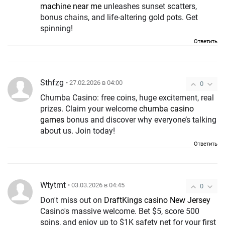
machine near me
unleashes sunset scatters,
bonus chains, and life-altering gold pots. Get
spinning!
Ответить
Sthfzg
• 27.02.2026 в 04:00
0
Chumba Casino: free coins, huge excitement, real
prizes. Claim your welcome
chumba casino
games
bonus and discover why everyone’s talking
about us. Join today!
Ответить
Wtytmt
• 03.03.2026 в 04:45
0
Don't miss out on
DraftKings casino New Jersey
Casino's massive welcome. Bet $5, score 500
spins, and enjoy up to $1K safety net for your first