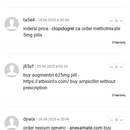
ta5e4
• 18.06.2025 в 00:34
0
inderal price -
clopidogrel ca
order methotrexate
5mg pills
Ответить
j85vf
• 25.06.2025 в 03:24
0
buy augmentin 625mg pill -
https://atbioinfo.com/ buy ampicillin without
prescription
Ответить
dywix
• 26.06.2025 в 20:06
0
order nexium generic -
anexamate.com
buy