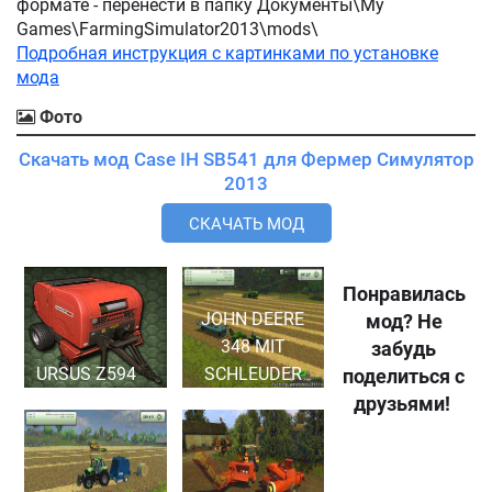
формате - перенести в папку Документы\My
Games\FarmingSimulator2013\mods\
Подробная инструкция с картинками по установке
мода
Фото
Скачать мод Case IH SB541 для Фермер Симулятор
2013
СКАЧАТЬ МОД
Понравилась
JOHN DEERE
мод? Не
348 MIT
забудь
URSUS Z594
SCHLEUDER
поделиться с
друзьями!