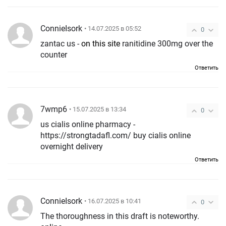
ConnieIsork
• 14.07.2025 в 05:52
0
zantac us -
on this site
ranitidine 300mg over the
counter
Ответить
7wmp6
• 15.07.2025 в 13:34
0
us cialis online pharmacy -
https://strongtadafl.com/ buy cialis online
overnight delivery
Ответить
ConnieIsork
• 16.07.2025 в 10:41
0
The thoroughness in this draft is noteworthy.