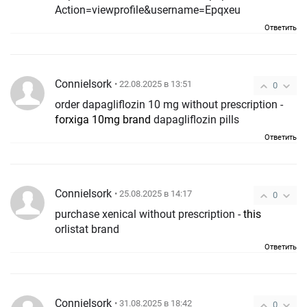
Action=viewprofile&username=Epqxeu
Ответить
ConnieIsork
• 22.08.2025 в 13:51
0
order dapagliflozin 10 mg without prescription -
forxiga 10mg brand
dapagliflozin pills
Ответить
ConnieIsork
• 25.08.2025 в 14:17
0
purchase xenical without prescription -
this
orlistat brand
Ответить
ConnieIsork
• 31.08.2025 в 18:42
0