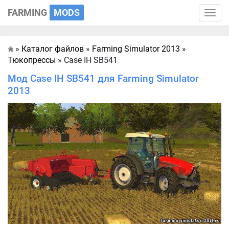
FARMING
MODS
Toggle
naviga
»
Каталог файлов
»
Farming Simulator 2013
»
Главная
Тюкопрессы
» Case IH SB541
Мод Case IH SB541 для Farming Simulator
2013