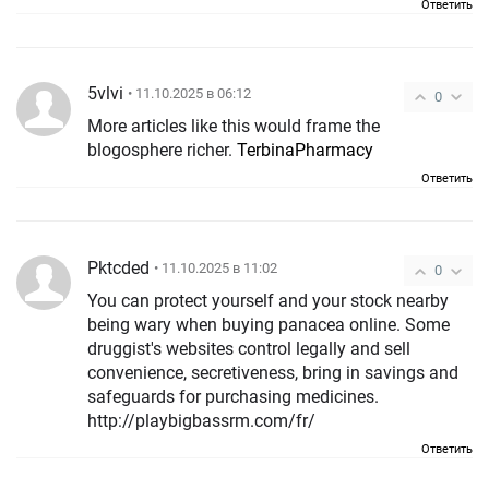
Ответить
5vlvi
• 11.10.2025 в 06:12
0
More articles like this would frame the
blogosphere richer.
TerbinaPharmacy
Ответить
Pktcded
• 11.10.2025 в 11:02
0
You can protect yourself and your stock nearby
being wary when buying panacea online. Some
druggist's websites control legally and sell
convenience, secretiveness, bring in savings and
safeguards for purchasing medicines.
http://playbigbassrm.com/fr/
Ответить