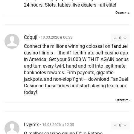
24 hours. Slots, tables, live dealers—all elite!
Ответить
Cdqujl
• 10.03.2026 в 06:33
0
Connect the millions winning colossal on
fanduel
casino Illinois
– the #1 legitimate pelf casino app
in America. Get your $1000 WITH IT AGAIN bonus
and turn every twirl, hand and roll into legitimate
banknotes rewards. Firm payouts, gigantic
jackpots, and non-stop fight – download FanDuel
Casino in these times and start playing like a pro
today!
Ответить
Lvjymx
• 16.03.2026 в 12:03
0
O melhor cassino online Г© o Betano