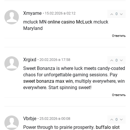
Xmyame
• 15.02.2026 в 02:12
0
mcluck MN
online casino McLuck
mcluck
Maryland
Ответить
Xrgixd
• 20.02.2026 в 17:58
0
Sweet Bonanza is where luck meets candy-coated
chaos for unforgettable gaming sessions. Pay
sweet bonanza max win
, multiply everywhere, win
everywhere. Start spinning sweet!
Ответить
Vbrbje
• 25.02.2026 в 00:08
0
Power through to prairie prosperity.
buffalo slot