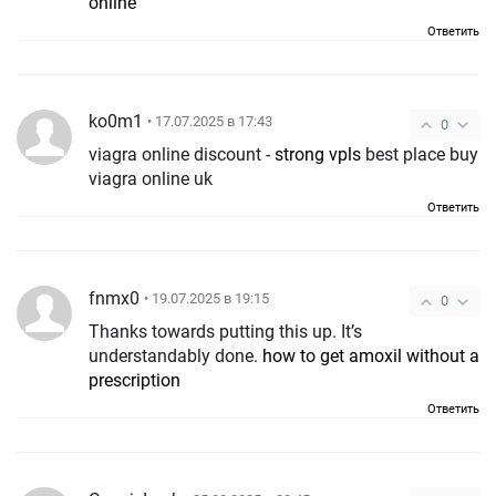
online
Ответить
ko0m1
• 17.07.2025 в 17:43
0
viagra online discount -
strong vpls
best place buy
viagra online uk
Ответить
fnmx0
• 19.07.2025 в 19:15
0
Thanks towards putting this up. It’s
understandably done.
how to get amoxil without a
prescription
Ответить