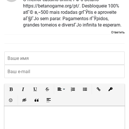
https://betanogame.org/pt/. Desbloqueie 100%
atГ© в‚¬500 mais rodadas grГЎtis e aproveite
aГ§ГЈo sem parar. Pagamentos rГЎpidos,
grandes torneios e diversГЈo infinita te esperam.
Ответить
Полужирный
Курсив
Подчеркнутый
Зачеркнутый
Выравнивание
Нумерованный список
Маркированный список
Вставить ссылку
Вставить 
Вставить смайлик
Вставка скрытого текста
Вставка цитаты
Вставка спойлера