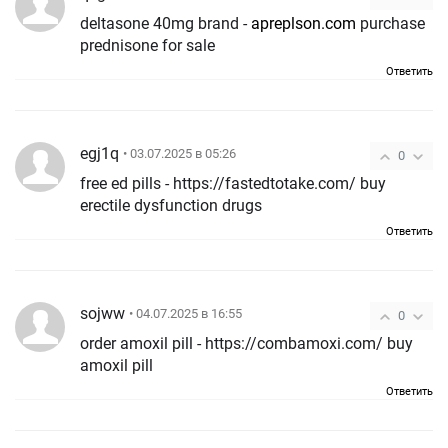
deltasone 40mg brand -
apreplson.com
purchase
prednisone for sale
Ответить
egj1q
• 03.07.2025 в 05:26
0
free ed pills - https://fastedtotake.com/ buy
erectile dysfunction drugs
Ответить
sojww
• 04.07.2025 в 16:55
0
order amoxil pill - https://combamoxi.com/ buy
amoxil pill
Ответить