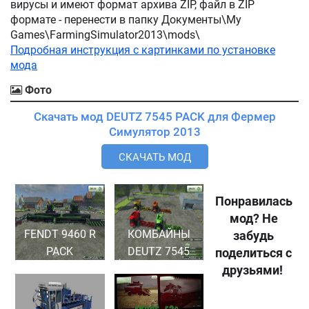
вирусы и имеют формат архива ZIP, файл в ZIP
формате - перенести в папку Документы\My
Games\FarmingSimulator2013\mods\
Подробная инструкция с картинками по установке
мода
Фото
Скачать мод DEUTZ 7545 PACK для Фермер
Симулятор 2013
СКАЧАТЬ МОД
Понравилась
мод? Не
FENDT 9460 R
КОМБАЙНЫ
забудь
PACK
DEUTZ 7545
поделиться с
друзьями!