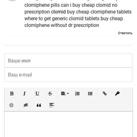
clomiphene pills can i buy cheap clomid no
prescription
clomid
buy cheap clomiphene tablets
where to get generic clomid tablets buy cheap
clomiphene without dr prescription
Ответить
Полужирный
Курсив
Подчеркнутый
Зачеркнутый
Выравнивание
Нумерованный список
Маркированный список
Вставить ссылку
Вставить 
Вставить смайлик
Вставка скрытого текста
Вставка цитаты
Вставка спойлера