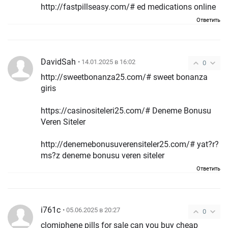
http://fastpillseasy.com/# ed medications online
Ответить
DavidSah
• 14.01.2025 в 16:02
0
http://sweetbonanza25.com/# sweet bonanza
giris
https://casinositeleri25.com/# Deneme Bonusu
Veren Siteler
http://denemebonusuverensiteler25.com/# yat?r?
ms?z deneme bonusu veren siteler
Ответить
i761c
• 05.06.2025 в 20:27
0
clomiphene pills for sale can you buy cheap