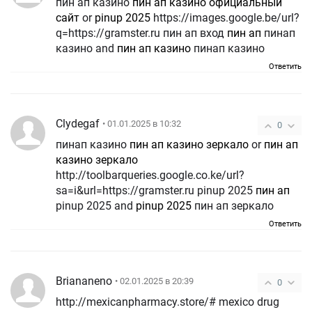
пин ап казино
пин ап казино официальный
сайт
or
pinup 2025
https://images.google.be/url?
q=https://gramster.ru пин ап вход
пин ап
пинап
казино and
пин ап казино
пинап казино
Ответить
Clydegaf
• 01.01.2025 в 10:32
0
пинап казино
пин ап казино зеркало
or
пин ап
казино зеркало
http://toolbarqueries.google.co.ke/url?
sa=i&url=https://gramster.ru pinup 2025
пин ап
pinup 2025 and
pinup 2025
пин ап зеркало
Ответить
Briananeno
• 02.01.2025 в 20:39
0
http://mexicanpharmacy.store/# mexico drug