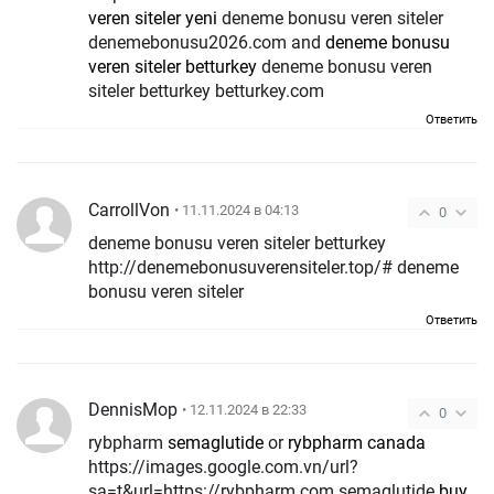
veren siteler yeni
deneme bonusu veren siteler
denemebonusu2026.com and
deneme bonusu
veren siteler betturkey
deneme bonusu veren
siteler betturkey betturkey.com
Ответить
CarrollVon
• 11.11.2024 в 04:13
0
deneme bonusu veren siteler betturkey
http://denemebonusuverensiteler.top/# deneme
bonusu veren siteler
Ответить
DennisMop
• 12.11.2024 в 22:33
0
rybpharm
semaglutide
or
rybpharm canada
https://images.google.com.vn/url?
sa=t&url=https://rybpharm.com semaglutide
buy