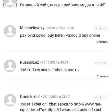
Отличный сайт, всегда рабочие моды для ФС
Michaelavaky
• 22.10.2024 в 12:15
0
paxlovid covid:
buy here
- Paxlovid buy online
Ответить
RussellLex
• 24.10.2024 в 20:53
0
1хбет:
1хставка
- 1xbet скачать
Ответить
Danielextef
• 25.10.2024 в 22:10
0
1хбет
1xbet
or
1xbet зеркало
http://www.rae-
erpel.de/url?q=https://1winrussia.online 1xbet