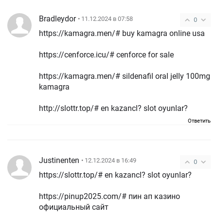
Bradleydor
• 11.12.2024 в 07:58
0
https://kamagra.men/# buy kamagra online usa
https://cenforce.icu/# cenforce for sale
https://kamagra.men/# sildenafil oral jelly 100mg
kamagra
http://slottr.top/# en kazancl? slot oyunlar?
Ответить
Justinenten
• 12.12.2024 в 16:49
0
https://slottr.top/# en kazancl? slot oyunlar?
https://pinup2025.com/# пин ап казино
официальный сайт