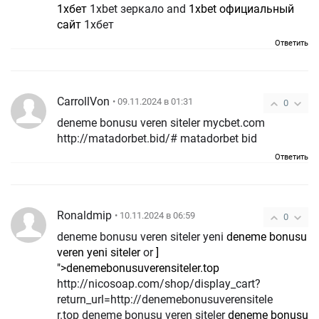
1хбет
1xbet зеркало and
1xbet официальный
сайт
1хбет
Ответить
CarrollVon
• 09.11.2024 в 01:31
0
deneme bonusu veren siteler mycbet.com
http://matadorbet.bid/# matadorbet bid
Ответить
Ronaldmip
• 10.11.2024 в 06:59
0
deneme bonusu veren siteler yeni
deneme bonusu
veren yeni siteler
or
]
">denemebonusuverensiteler.top
http://nicosoap.com/shop/display_cart?
return_url=http://denemebonusuverensitele
r.top deneme bonusu veren siteler
deneme bonusu