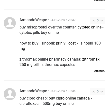
ArmandoWeape
• 04.12.2024 в 23:32
0
buy misoprostol over the counter:
cytotec online
-
cytotec pills buy online
how to buy lisinopril:
prinivil cost
- lisinopril 100
mg
zithromax online pharmacy canada:
zithromax
250 mg pill
- zithromax capsules
Ответить
ArmandoWeape
• 05.12.2024 в 13:36
0
buy cipro cheap:
buy cipro online canada
-
ciprofloxacin 500mg buy online