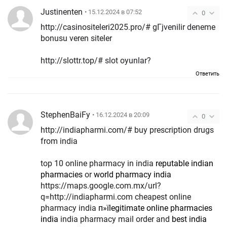
Justinenten
• 15.12.2024 в 07:52
0
http://casinositeleri2025.pro/# gГјvenilir deneme
bonusu veren siteler
http://slottr.top/# slot oyunlar?
Ответить
StephenBaiFy
• 16.12.2024 в 20:09
0
http://indiapharmi.com/# buy prescription drugs
from india
top 10 online pharmacy in india
reputable indian
pharmacies
or
world pharmacy india
https://maps.google.com.mx/url?
q=http://indiapharmi.com cheapest online
pharmacy india
п»їlegitimate online pharmacies
india
india pharmacy mail order and
best india