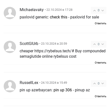
Michaelavaky
• 22.10.2024 в 17:28
0
paxlovid generic:
check this
- paxlovid for sale
Ответить
ScottGlUrb
• 23.10.2024 в 20:59
0
cheaper https://rybelsus.tech/# Buy compounded
semaglutide online rybelsus cost
Ответить
RussellLex
• 24.10.2024 в 15:49
0
pin up azerbaycan:
pin up 306
- pinup az
Ответить