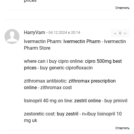
prices
Ответить
HarryVam
• 04.12.2024 в 20:14
0
Ivermectin Pharm:
Ivermectin Pharm
- Ivermectin
Pharm Store
where can i buy cipro online:
cipro 500mg best
prices
- buy generic ciprofloxacin
zithromax antibiotic:
zithromax prescription
online
- zithromax cost
lisinopril 40 mg on line:
zestril online
- buy prinivil
zestoretic cost:
buy zestril
- п»їbuy lisinopril 10
mg uk
Ответить