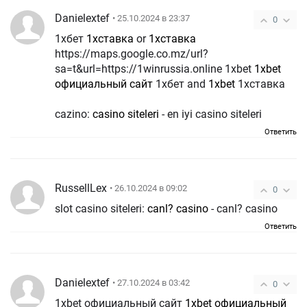
Danielextef
• 25.10.2024 в 23:37
0
1хбет
1хставка
or
1хставка
https://maps.google.co.mz/url?
sa=t&url=https://1winrussia.online 1xbet
1xbet
официальный сайт
1хбет and
1xbet
1хставка
cazino:
casino siteleri
- en iyi casino siteleri
Ответить
RussellLex
• 26.10.2024 в 09:02
0
slot casino siteleri:
canl? casino
- canl? casino
Ответить
Danielextef
• 27.10.2024 в 03:42
0
1xbet официальный сайт
1xbet официальный