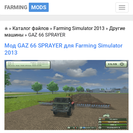
FARMING
MODS
Toggle
naviga
»
Каталог файлов
»
Farming Simulator 2013
»
Другие
Главная
машины
» GAZ 66 SPRAYER
Мод GAZ 66 SPRAYER для Farming Simulator
2013