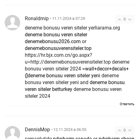
Ronaldmip
• 11.11.2024 в 07:29
0
deneme bonusu veren siteler yerliarama.org
deneme bonusu veren siteler
denemebonusu2026.com
or
denemebonusuverensiteler.top
https://hr.bjx.com.cn/go.aspx?
u=http://denemebonusuverensiteler.top deneme
bonusu veren siteler 2024
=wall+decor+decals+
(]deneme bonusu veren siteler yeni
deneme
bonusu veren siteler yeni and
deneme bonusu
veren siteler betturkey
deneme bonusu veren
siteler 2024
Ответить
DennisMop
• 12.11.2024 в 06:55
0
semaglutide
rybpharm canada
or
rybpharm cheap