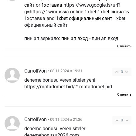
сайт
or
1хставка
https://www.google.is/url?
q=https://1winrussia.online 1xbet
1xbet скачать
1хставка and
1xbet официальный сайт
1xbet
официальный сайт
пин ап зеркало:
пин ап вход
- пин ап вход
Ответить
CarrollVon
• 08.11.2024 в 19:31
0
deneme bonusu veren siteler yeni
https://matadorbet.bid/# matadorbet bid
Ответить
CarrollVon
• 09.11.2024 в 21:36
0
deneme bonusu veren siteler
denemebonusu2026.com