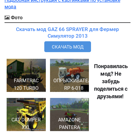
Подробная инструкция с картинками по установке
мода
Фото
Скачать мод GAZ 66 SPRAYER для Фермер
Симулятор 2013
СКАЧАТЬ МОД
Понравилась
мод? Не
FARMTRAC
ОПРЫСКИВАТЕЛЬ
забудь
120 TURBO
RP 6-018
поделиться с
друзьями!
CAT DUMPER
AMAZONE
XXL
PANTERA