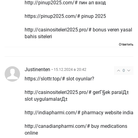
http://pinup2025.com/# пин ап вход
https://pinup2025.com/# pinup 2025
http://casinositeleri2025.pro/# bonus veren yasal
bahis siteleri
Ответить
Justinenten
• 15.12.2024 в 20:42
0
https://slottr.top/# slot oyunlar?
http://casinositeleri2025.pro/# gerГ§ek paralД±
slot uygulamalarД±
http://indiapharmi.com/# pharmacy website india
http://canadianpharmi.com/# buy medications
online