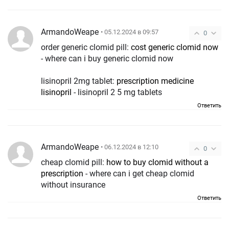
ArmandoWeape
• 05.12.2024 в 09:57
0
order generic clomid pill:
cost generic clomid now
- where can i buy generic clomid now
lisinopril 2mg tablet:
prescription medicine
lisinopril
- lisinopril 2 5 mg tablets
Ответить
ArmandoWeape
• 06.12.2024 в 12:10
0
cheap clomid pill:
how to buy clomid without a
prescription
- where can i get cheap clomid
without insurance
Ответить