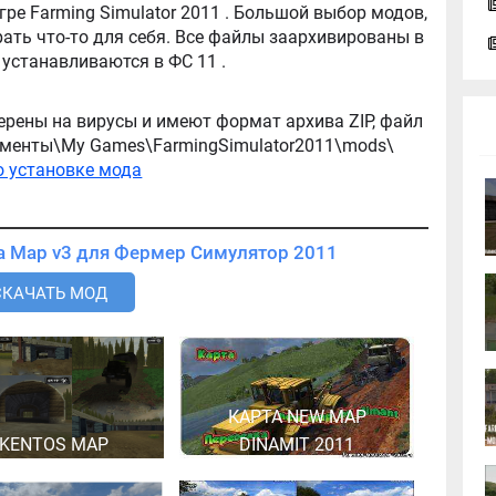
tor 2011 . Большой выбор модов,
ть что-то для себя. Все файлы заархивированы в
архив, легко распаковываются, и легко устанавливаются в ФС 11 .
ерены на вирусы и имеют формат архива ZIP, файл
окументы\My Games\FarmingSimulator2011\mods\
о установке мода
Скачать мод Карта Koelleda Map v3 для Фермер Симулятор 2011
СКАЧАТЬ МОД
КАРТА NEW MAP
 KENTOS MAP
DINAMIT 2011