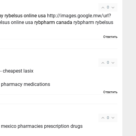
0
y rybelsus online usa
http://images.google.mw/url?
elsus online usa
rybpharm canada
rybpharm rybelsus
s
Ответить
0
- cheapest lasix
# pharmacy medications
Ответить
0
mexico pharmacies prescription drugs