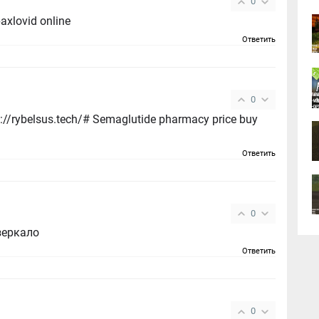
0
paxlovid online
Ответить
0
//rybelsus.tech/# Semaglutide pharmacy price buy
Ответить
0
зеркало
Ответить
0