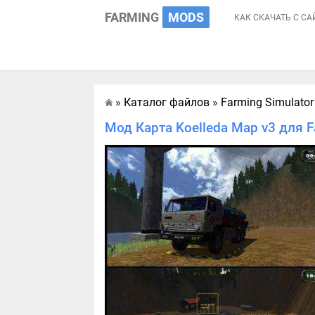
FARMING
MODS
КАК СКАЧАТЬ С СА
»
Каталог файлов
»
Farming Simulator
Главная
Мод Карта Koelleda Map v3 для F