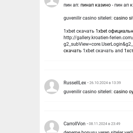
пин ап:
пинап казино
- пин ап 
guvenilir casino siteleri:
casino si
1xbet скачать
1xbet официаль
http://gallery.kroatien-ferien.
g2_subView=core.UserLogin&g2_r
скачать
1xbet скачать and
1хс
RussellLex
• 26.10.2024 в 13:39
guvenilir casino siteleri:
casino o
CarrollVon
• 08.11.2024 в 23:49
deneme bonusu veren siteler yerli