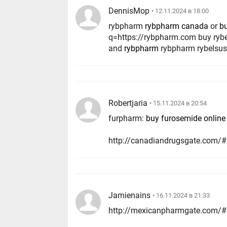
DennisMop
• 12.11.2024 в 18:00
rybpharm
rybpharm canada
or
bu
q=https://rybpharm.com buy ryb
and
rybpharm
rybpharm rybelsu
Robertjaria
• 15.11.2024 в 20:54
furpharm:
buy furosemide online
http://canadiandrugsgate.com/
Jamienains
• 16.11.2024 в 21:33
http://mexicanpharmgate.com/# 