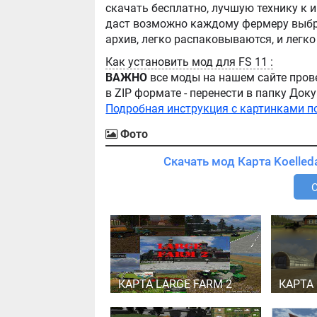
скачать бесплатно, лучшую технику к игре Farming Simula
даст возможно каждому фермеру выбра
Как установить мод для FS 11 :
ВАЖНО
все моды на нашем сайте пров
в ZIP формате - перенести в папку Д
Подробная инструкция с картинками п
Фото
КАРТА LARGE FARM 2
КАРТА