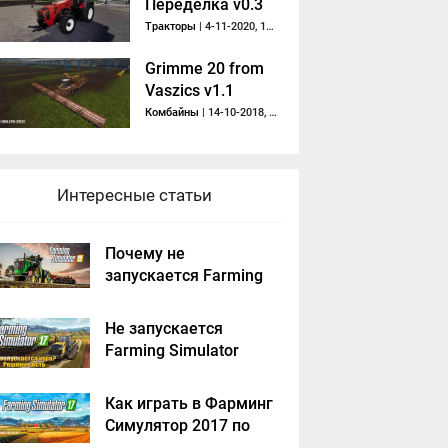
Переделка v0.3
Тракторы
| 4-11-2020, 17:56
Grimme 20 from
Vaszics v1.1
Комбайны
| 14-10-2018, 10:24
Интересные статьи
Почему не
запускается Farming
Simulator 2019 -
решение
Не запускается
Farming Simulator
2017 - решение
Как играть в Фарминг
Симулятор 2017 по
сети на пиратке?