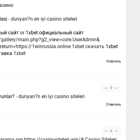
казино
tesi
- dunyan?n en iyi casino siteleri
ный сайт
or
1xbet официальный сайт
com/gallery/main.php?g2_view=core.UserAdmin&
eturn=https://1winrussia.online 1xbet скачать
1xbet
тавка
1xbet
Ответить
0
yunlar?
- dunyan?n en iyi casino siteleri
Ответить
0
arama.org https://casinositeleri.win/# Casino Siteleri