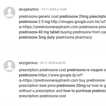
elvspkwtmz
• 19.11.2024 в 16:08
prednisone generic cost
prednisone 20mg prescripti
prednisone 2.5 mg
http://images.google.com.hk/url?
q=https://prednisoneraypharm.com prednisone price
prednisone 40 mg tablet
buying prednisone from ca
prednisone 5mg daily
prednisone pharmacy
exzigwrxso
• 20.11.2024 в 04:29
prescription prednisone cost
prednisone rx coupon
o
prednisone
https://www.google.dj/url?
q=https://prednisoneraypharm.com buy prednisone 
prescription best price
prednisone 20mg nz
how to g
without a prescription and
how to purchase predniso
prescription prednisone cost