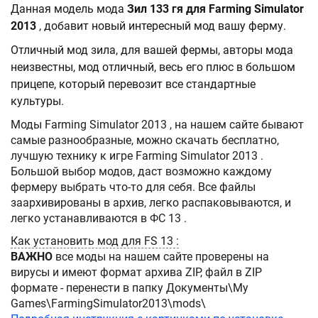
Данная модель мода
Зил 133 гя для Farming Simulator
2013
, добавит новый интересный мод вашу ферму.
Отличный мод зила, для вашей фермы, авторы мода
неизвестны, мод отличный, весь его плюс в большом
прицепе, который перевозит все стандартные
культуры.
Моды Farming Simulator 2013 , на нашем сайте бывают
самые разнообразные, можно скачать бесплатно,
лучшую технику к игре Farming Simulator 2013 .
Большой выбор модов, даст возможно каждому
фермеру выбрать что-то для себя. Все файлы
заархивированы в архив, легко распаковываются, и
легко устанавливаются в ФС 13 .
Как установить мод для FS 13 :
ВАЖНО
все моды на нашем сайте проверены на
вирусы и имеют формат архива ZIP, файл в ZIP
формате - перенести в папку Документы\My
Games\FarmingSimulator2013\mods\