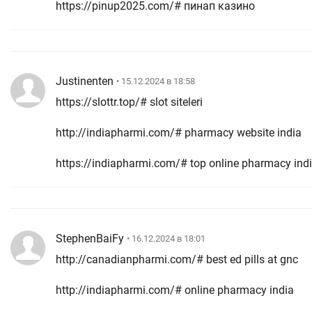
https://pinup2025.com/# пинап казино
Justinenten
• 15.12.2024 в 18:58
https://slottr.top/# slot siteleri
http://indiapharmi.com/# pharmacy website india
https://indiapharmi.com/# top online pharmacy ind
StephenBaiFy
• 16.12.2024 в 18:01
http://canadianpharmi.com/# best ed pills at gnc
http://indiapharmi.com/# online pharmacy india