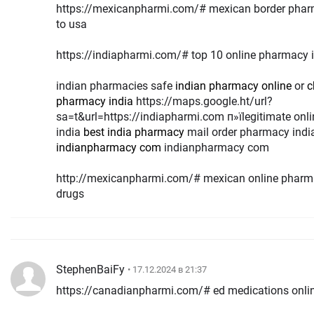
https://mexicanpharmi.com/# mexican border phar
to usa
https://indiapharmi.com/# top 10 online pharmacy i
indian pharmacies safe
indian pharmacy online
or
c
pharmacy india
https://maps.google.ht/url?
sa=t&url=https://indiapharmi.com п»їlegitimate onl
india
best india pharmacy
mail order pharmacy indi
indianpharmacy com
indianpharmacy com
http://mexicanpharmi.com/# mexican online pharma
drugs
StephenBaiFy
• 17.12.2024 в 21:37
https://canadianpharmi.com/# ed medications onli