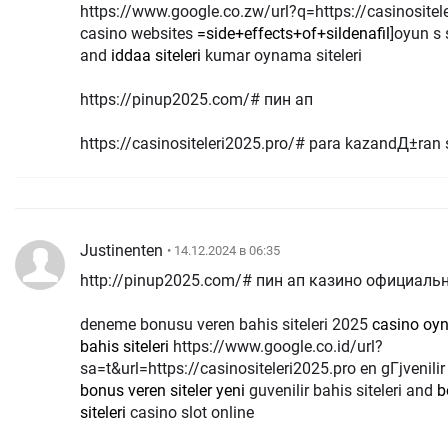
https://www.google.co.zw/url?q=https://casinositele
casino websites
=
side+effects+of+sildenafil
]oyun s 
and
iddaa siteleri
kumar oynama siteleri
https://pinup2025.com/# пин ап
https://casinositeleri2025.pro/# para kazandД±ran s
Justinenten
• 14.12.2024 в 06:35
http://pinup2025.com/# пин ап казино официаль
deneme bonusu veren bahis siteleri 2025
casino oy
bahis siteleri
https://www.google.co.id/url?
sa=t&url=https://casinositeleri2025.pro en gГјvenilir 
bonus veren siteler yeni
guvenilir bahis siteleri and
b
siteleri
casino slot online