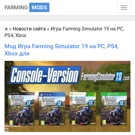
FARMING
MODS
Toggle
naviga
»
Новости сайта
» Игра Farming Simulator 19 на PC,
Главная
PS4, Xbox
Мод Игра Farming Simulator 19 на PC, PS4,
Xbox для