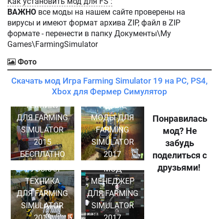
Как установить мод для FS :
ВАЖНО
все моды на нашем сайте проверены на
вирусы и имеют формат архива ZIP, файл в ZIP
формате - перенести в папку Документы\My
Games\FarmingSimulator
Фото
Скачать мод Игра Farming Simulator 19 на PC, PS4,
Xbox для Фермер Симулятор
СКАЧАТЬ
ТЕХНИКУ
НОВЫЕ
ДЛЯ FARMING
МОДЫ ДЛЯ
Понравилась
SIMULATOR
FARMING
мод? Не
2015
SIMULATOR
забудь
БЕСПЛАТНО
2017
поделиться с
друзьями!
РУССКАЯ
МОД
ТЕХНИКА
МЕНЕДЖЕР
ДЛЯ FARMING
ДЛЯ FARMING
SIMULATOR
SIMULATOR
2015
2017