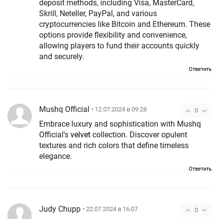
deposit methods, including Visa, MasterCard,
Skrill, Neteller, PayPal, and various
cryptocurrencies like Bitcoin and Ethereum. These
options provide flexibility and convenience,
allowing players to fund their accounts quickly
and securely.
Ответить
Mushq Official
• 12.07.2024 в 09:28
0
Embrace luxury and sophistication with Mushq
Official's
velvet
collection. Discover opulent
textures and rich colors that define timeless
elegance.
Ответить
Judy Chupp
• 22.07.2024 в 16:07
0