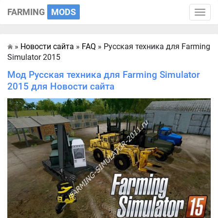
FARMING
MODS
Toggle
naviga
»
Новости сайта
»
FAQ
» Русская техника для Farming
Главная
Simulator 2015
Мод Русская техника для Farming Simulator
2015 для Новости сайта