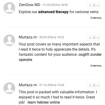
ZenGlow MD
• 21.09.2024 в 18:53
0
Explore our
advanced therapy
for varicose veins.
Ответить
Murtaza m
• 28.09.2024 в 18:22
0
Your post covers so many important aspects that
I read it twice to fully appreciate the details. It’s
fantastic content for your audience.
ooglift zonder
operatie
Ответить
Murtaza m
• 07.10.2024 в 10:42
0
This post is packed with valuable information. I
enjoyed it so much I had to read it twice. Great
job!
learn hebrew online