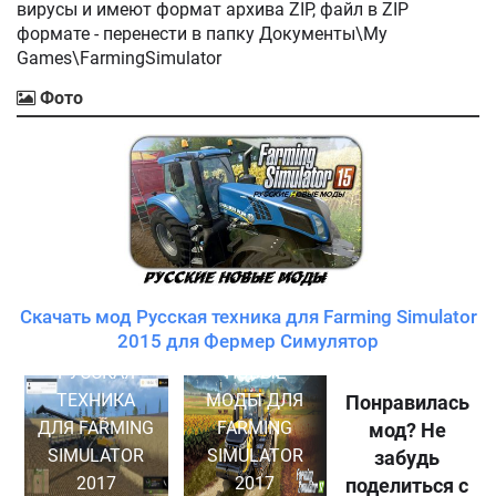
вирусы и имеют формат архива ZIP, файл в ZIP
формате - перенести в папку Документы\My
Games\FarmingSimulator
Фото
Скачать мод Русская техника для Farming Simulator
2015 для Фермер Симулятор
РУССКАЯ
НОВЫЕ
ТЕХНИКА
МОДЫ ДЛЯ
Понравилась
ДЛЯ FARMING
FARMING
мод? Не
SIMULATOR
SIMULATOR
забудь
2017
2017
поделиться с
СКАЧАТЬ
МОДЫ ДЛЯ