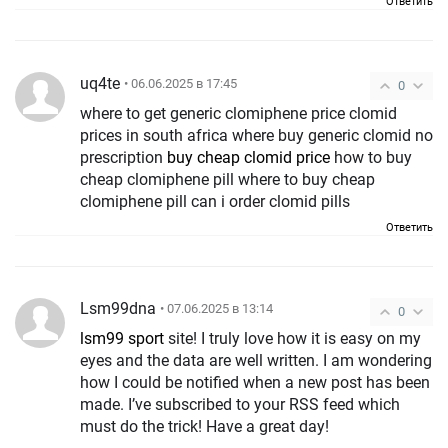
Ответить
uq4te
• 06.06.2025 в 17:45
0
where to get generic clomiphene price clomid
prices in south africa where buy generic clomid no
prescription
buy cheap clomid price
how to buy
cheap clomiphene pill where to buy cheap
clomiphene pill can i order clomid pills
Ответить
Lsm99dna
• 07.06.2025 в 13:14
0
lsm99 sport
site! I truly love how it is easy on my
eyes and the data are well written. I am wondering
how I could be notified when a new post has been
made. I’ve subscribed to your RSS feed which
must do the trick! Have a great day!