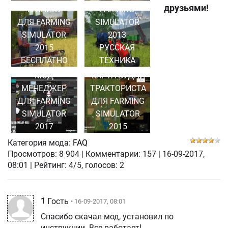
друзьями!
ТЕХНИКУ
FARMING
ДЛЯ FARMING
SIMULATOR
SIMULATOR
2013
2015
РУССКАЯ
БЕСПЛАТНО
ТЕХНИКА
МОД
КАРТА БУДНИ
МЕНЕДЖЕР
ТРАКТОРИСТА
ДЛЯ FARMING
ДЛЯ FARMING
SIMULATOR
SIMULATOR
2017
2015
Категория мода:
FAQ
Просмотров:
8 904
|
Комментарии:
157
|
16-09-2017,
08:01
| Рейтинг: 4/5, голосов:
2
1
Гость
• 16-09-2017, 08:01
Спасибо скачал мод, установил по
инструкции. Все работает!