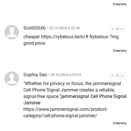
Ответить
ScottGlUrb
• 23.10.2024 в 22:36
0
cheaper https://rybelsus.tech/# Rybelsus 7mg
good price
Ответить
Sophia Seo
• 28.10.2024 в 03:31
0
"Whether for privacy or focus, the jammersignal
Cell Phone Signal Jammer creates a reliable,
signal-free space."
jammersignal Cell Phone Signal
Jammer
https://www.jammersignal.com/product-
category/cell-phone-signal-jammer/
Ответить