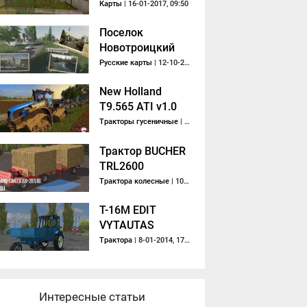
Карты
| 16-01-2017, 09:50
Поселок
Новотроицкий
Русские карты
| 12-10-2019, 21:52
New Holland
T9.565 ATI v1.0
Тракторы гусеничные
| 22-12-2014, 18:11
Трактор BUCHER
TRL2600
PLATFORM PACK
Трактора колесные
| 10-12-2017, 10:39
V1.0.0.2
T-16M EDIT
VYTAUTAS
Трактора
| 8-01-2014, 17:04
Интересные статьи