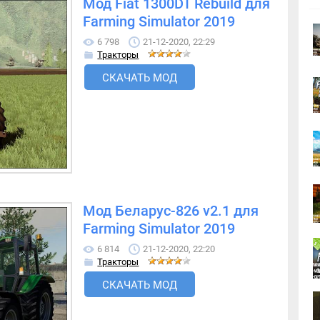
Мод Fiat 1300DT Rebuild для
Farming Simulator 2019
6 798
21-12-2020, 22:29
Тракторы
СКАЧАТЬ МОД
Мод Беларус-826 v2.1 для
Farming Simulator 2019
6 814
21-12-2020, 22:20
Тракторы
СКАЧАТЬ МОД