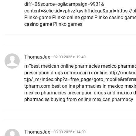
diff=0&source=og&campaign=9931&
content=&clickid=vphvzfqwlhfhdcgu&aurl=https://p
Plinko-game
Plinko online game
Plinko casino gam
casino game
Plinko games
ThomasJax
• 02.03.2025 в 19:49
п»їbest mexican online pharmacies
mexico pharmac
prescription drugs
or
mexican rx online
http://mukuda-
t.jp/_m/index.php?a=free_page/goto_mobile&referer
tpharm.com best online pharmacies in mexico
mexic
mexico pharmacies prescription drugs and
mexico d
pharmacies
buying from online mexican pharmacy
ThomasJax
• 03.03.2025 в 14:09