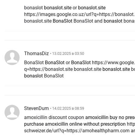
bonaslot
bonaslot.site
or
bonaslot.site
https://images.google.co.uz/url?q=https://bonaslot.
bonaslot.site
BonaSlot
BonaSlot and
bonaslot
bonas
ThomasDiz
• 13.02.2025 в 03:50
BonaSlot
BonaSlot
or
BonaSlot
https://www.google.com.ng/url?
q=https://bonaslot.site bonaslot.site
bonaslot.site
bo
bonaslot
BonaSlot
StevenDum
• 14.02.2025 в 08:59
amoxicillin discount coupon
amoxicillin buy no pres
purchase amoxicillin online without prescription
http://tim-
schweizer.de/url?q=https://amohealthpharm.com am