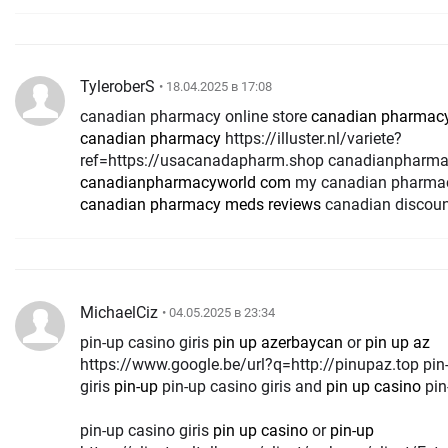
TyleroberS
• 18.04.2025 в 17:08
canadian pharmacy online store
canadian pharmacy
canadian pharmacy
https://illuster.nl/variete?
ref=https://usacanadapharm.shop canadianpharm
canadianpharmacyworld com
my canadian pharmac
canadian pharmacy meds reviews
canadian discou
MichaelCiz
• 04.05.2025 в 23:34
pin-up casino giris
pin up azerbaycan
or
pin up az
https://www.google.be/url?q=http://pinupaz.top pin
giris
pin-up
pin-up casino giris and
pin up casino
pin
pin-up casino giris
pin up casino
or
pin-up