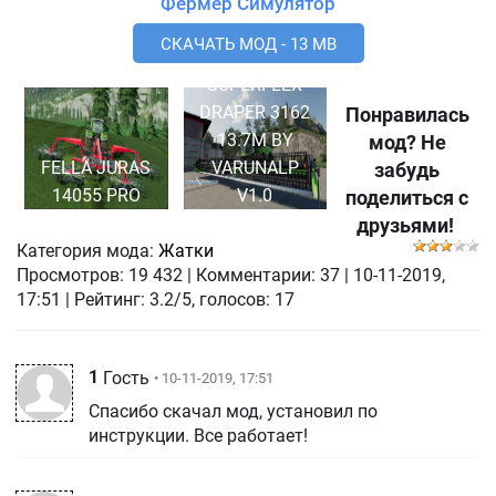
Фермер Симулятор
СКАЧАТЬ МОД - 13 MB
SUPERFLEX
DRAPER 3162
Понравилась
13.7M BY
мод? Не
FELLA JURAS
VARUNALP
забудь
14055 PRO
V1.0
поделиться с
друзьями!
Категория мода:
Жатки
Просмотров:
19 432
|
Комментарии:
37
|
10-11-2019,
17:51
| Рейтинг: 3.2/5, голосов:
17
1
Гость
• 10-11-2019, 17:51
Спасибо скачал мод, установил по
инструкции. Все работает!