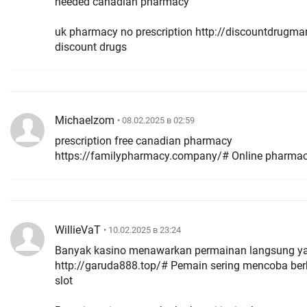
needed canadian pharmacy
uk pharmacy no prescription http://discountdrugmar
discount drugs
Michaelzom
• 08.02.2025 в 02:59
prescription free canadian pharmacy
https://familypharmacy.company/# Online pharma
WillieVaT
• 10.02.2025 в 23:24
Banyak kasino menawarkan permainan langsung ya
http://garuda888.top/# Pemain sering mencoba berb
slot