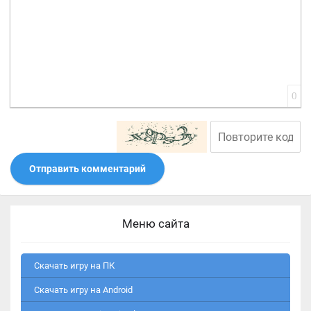
0
Отправить комментарий
Меню сайта
Скачать игру на ПК
Скачать игру на Android