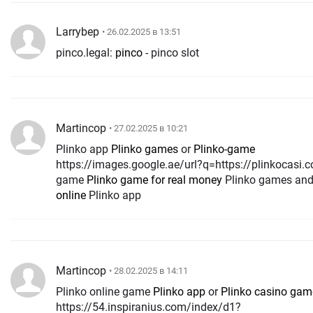
Larrybep
• 26.02.2025 в 13:51
pinco.legal:
pinco
- pinco slot
Martincop
• 27.02.2025 в 10:21
Plinko app
Plinko games
or
Plinko-game
https://images.google.ae/url?q=https://plinkocasi.c
game
Plinko game for real money
Plinko games an
online
Plinko app
Martincop
• 28.02.2025 в 14:11
Plinko online game
Plinko app
or
Plinko casino gam
https://54.inspiranius.com/index/d1?