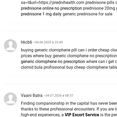
sa=t&url=https://prednihealth.com prednisone pills 
prednisone online no prescription
prednisone 20mg p
prednisone 1 mg daily
generic prednisone for sale
hkcb6
• 04.06.2025 в 23:45
buying generic clomiphene pill can i order cheap cl
prices where buy generic clomiphene no prescriptio
generic clomiphene no prescription
where can i get 
clomid bula profissional buy cheap clomiphene tabl
Vaani Batra
• 04.07.2026 в 08:37
Finding companionship in the capital has never been
thanks to these professional encounters. If you are l
high-end experiences, a
VIP Escort Service
is the pe