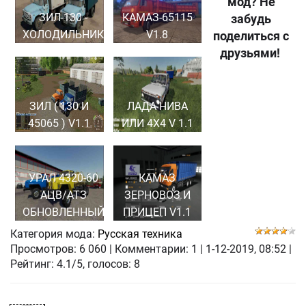
мод? Не
ЗИЛ-130 -
КАМАЗ-65115
забудь
ХОЛОДИЛЬНИК
V1.8
поделиться с
друзьями!
ЗИЛ ( 130 И
ЛАДА НИВА
45065 ) V1.1
ИЛИ 4Х4 V 1.1
УРАЛ 4320-60
КАМАЗ
АЦВ/АТЗ
ЗЕРНОВОЗ И
ОБНОВЛЕННЫЙ
ПРИЦЕП V1.1
Категория мода:
Русская техника
Просмотров:
6 060
|
Комментарии:
1
|
1-12-2019, 08:52
|
Рейтинг: 4.1/5, голосов:
8