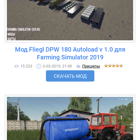
Мод Fliegl DPW 180 Autoload v 1.0 для
Farming Simulator 2019
15 223
3-03-2019, 21:49
Прицепы
СКАЧАТЬ МОД