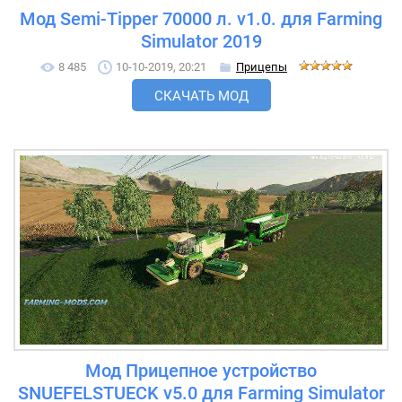
Мод Semi-Tipper 70000 л. v1.0. для Farming
Simulator 2019
8 485
10-10-2019, 20:21
Прицепы
СКАЧАТЬ МОД
Мод Прицепное устройство
SNUEFELSTUECK v5.0 для Farming Simulator