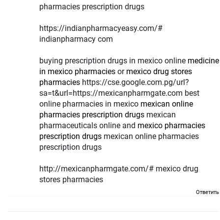
pharmacies prescription drugs
https://indianpharmacyeasy.com/#
indianpharmacy com
buying prescription drugs in mexico online
medicine
in mexico pharmacies
or
mexico drug stores
pharmacies
https://cse.google.com.pg/url?
sa=t&url=https://mexicanpharmgate.com best
online pharmacies in mexico
mexican online
pharmacies prescription drugs
mexican
pharmaceuticals online and
mexico pharmacies
prescription drugs
mexican online pharmacies
prescription drugs
http://mexicanpharmgate.com/# mexico drug
stores pharmacies
Ответить