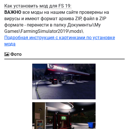
Как установить мод для FS 19:
ВАЖНО
все моды на нашем сайте проверены на
вирусы и имеют формат архива ZIP, файл в ZIP
формате - перенести в папку Документы\My
Games\FarmingSimulator2019\mods\
Подробная инструкция с картинками по установке
мода
Фото