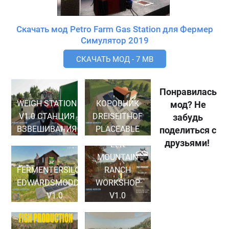
Скачать мод Petro Farm Gas Station для Фермер
Симулятор 2019
СКАЧАТЬ МОД - 7 MB
Понравилась
WEIGH STATION
КOPOВНИК
мод? Не
V1.0 СТАНЦИЯ
DREISEITHOF
забудь
ВЗВЕШИВАНИЯ
PLACEABLE
поделиться с
друзьями!
ELK
MOUNTAIN
FERMENTERSILO BY
RANCH
EDWARDSMODDING
WORKSHOP
V1.0
V1.0