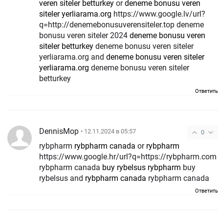
veren siteler betturkey
or
deneme bonusu veren
siteler yerliarama.org
https://www.google.lv/url?
q=http://denemebonusuverensiteler.top deneme
bonusu veren siteler 2024
deneme bonusu veren
siteler betturkey
deneme bonusu veren siteler
yerliarama.org and
deneme bonusu veren siteler
yerliarama.org
deneme bonusu veren siteler
betturkey
Ответить
DennisMop
• 12.11.2024 в 05:57
0
rybpharm
rybpharm canada
or
rybpharm
https://www.google.hr/url?q=https://rybpharm.com
rybpharm canada
buy rybelsus rybpharm
buy
rybelsus and
rybpharm canada
rybpharm canada
Ответить