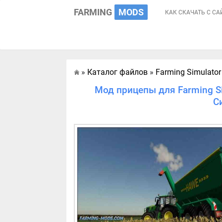
FARMING
MODS
КАК СКАЧАТЬ С СА
»
Каталог файлов
»
Farming Simulator
Главная
Мод прицепы для Farming Si
С