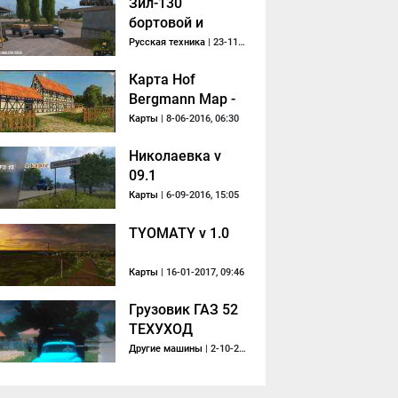
Зил-130
бортовой и
прицеп v 1.1
Русская техника
| 23-11-2018, 13:04
Карта Hof
Bergmann Map -
Director's Cut v 1.0
Карты
| 8-06-2016, 06:30
RUS
Николаевка v
09.1
Карты
| 6-09-2016, 15:05
TYOMATY v 1.0
Карты
| 16-01-2017, 09:46
Грузовик ГАЗ 52
ТЕХУХОД
Другие машины
| 2-10-2013, 21:32