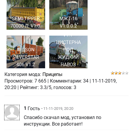
SEMI-TIPPER
МЖТ-16
70000 Л. V1.0.
V1.0.0.2
BOSSINI B350
V1.1-
ЦИСТЕРНА
WILSON
ПОД
SILVERSTAR
ЖИДКИЙ
406 V1.2
НАВОЗ
Категория мода:
Прицепы
Просмотров:
7 665
|
Комментарии:
34
|
11-11-2019,
20:20
| Рейтинг: 3.3/5, голосов:
3
1
Гость
• 11-11-2019, 20:20
Спасибо скачал мод, установил по
инструкции. Все работает!