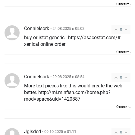
Ответить
ConnieIsork
• 24.08.2025 в 05:02
0
buy orlistat generic - https://asacostat.com/#
xenical online order
Ответить
ConnieIsork
• 29.08.2025 в 08:54
0
More text pieces like this would create the web
better. http://mi.minfish.com/home.php?
mod=space&uid=1420887
Ответить
Jglsded
• 09.10.2025 в 01:11
0