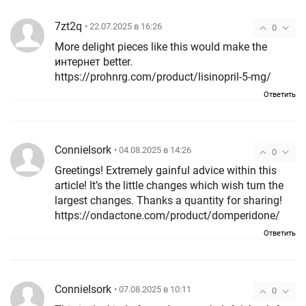
7zt2q
• 22.07.2025 в 16:26
0
More delight pieces like this would make the
интернет better.
https://prohnrg.com/product/lisinopril-5-mg/
Ответить
ConnieIsork
• 04.08.2025 в 14:26
0
Greetings! Extremely gainful advice within this
article! It’s the little changes which wish turn the
largest changes. Thanks a quantity for sharing!
https://ondactone.com/product/domperidone/
Ответить
ConnieIsork
• 07.08.2025 в 10:11
0