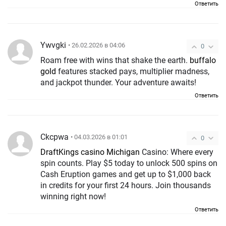
Ответить
Ywvgki
• 26.02.2026 в 04:06
0
Roam free with wins that shake the earth.
buffalo
gold
features stacked pays, multiplier madness,
and jackpot thunder. Your adventure awaits!
Ответить
Ckcpwa
• 04.03.2026 в 01:01
0
DraftKings casino Michigan
Casino: Where every
spin counts. Play $5 today to unlock 500 spins on
Cash Eruption games and get up to $1,000 back
in credits for your first 24 hours. Join thousands
winning right now!
Ответить