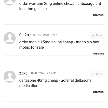
order warfarin 2mg online cheap -
anticoagulant
losartan generic
Ответить
0ld2o
• 30.06.2025 в 22:47
0
order mobic 15mg online cheap -
mobo sin
buy
mobic for sale
Ответить
z5x6j
• 02.07.2025 в 19:31
0
deltasone 40mg cheap -
adrenal
deltasone
medication
Ответить