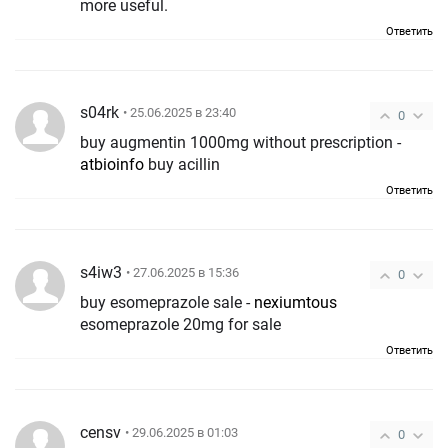
more useful.
Ответить
s04rk
• 25.06.2025 в 23:40
0
buy augmentin 1000mg without prescription -
atbioinfo
buy acillin
Ответить
s4iw3
• 27.06.2025 в 15:36
0
buy esomeprazole sale -
nexiumtous
esomeprazole 20mg for sale
Ответить
censv
• 29.06.2025 в 01:03
0