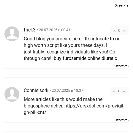
Ответить
fhck3
• 20.07.2025 в 00:41
0
Good blog you procure here.. It’s intricate to on
high worth script like yours these days. I
justifiably recognize individuals like you! Go
through care!!
buy furosemide online diuretic
Ответить
ConnieIsork
• 20.07.2025 в 18:37
0
More articles like this would make the
blogosphere richer. https://ursxdol.com/provigil-
gn-pill-cnt/
Ответить