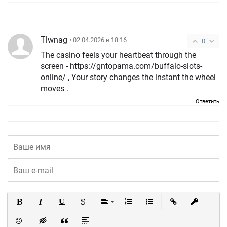
Tlwnag
• 02.04.2026 в 18:16
0
The casino feels your heartbeat through the
screen - https://gntopama.com/buffalo-slots-
online/ , Your story changes the instant the wheel
moves .
Ответить
Полужирный
Курсив
Подчеркнутый
Зачеркнутый
Выравнивание
Нумерованный список
Маркированный список
Вставить ссылку
Вставить 