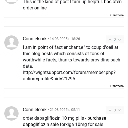
This is the kind of post I turn up helpful.
baclofen
order online
Ответить
ConnieIsork
• 14.08.2025 в 18:26
0
I am in point of fact enchant‚e ' to coup d'oeil at
this blog posts which consists of tons of
worthwhile facts, thanks towards providing such
data.
http://wightsupport.com/forum/member.php?
action=profile&uid=21295
Ответить
ConnieIsork
• 21.08.2025 в 05:11
0
order dapagliflozin 10 mg pills -
purchase
dapagliflozin sale
forxiga 10mg for sale