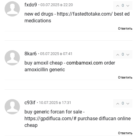
fxdo9
• 03.07.2025 в 22:20
0
new ed drugs - https://fastedtotake.com/ best ed
medications
Ответить
8kar6
• 05.07.2025 в 07:41
0
buy amoxil cheap -
combamoxi.com
order
amoxicillin generic
Ответить
c93if
• 10.07.2025 в 17:31
0
buy generic forcan for sale -
https://gpdifluca.com/# purchase diflucan online
cheap
Ответить