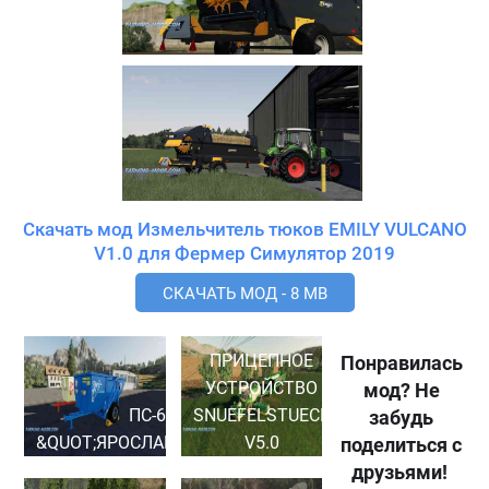
Скачать мод Измельчитель тюков EMILY VULCANO
V1.0 для Фермер Симулятор 2019
СКАЧАТЬ МОД - 8 MB
ПРИЦЕПНОЕ
Понравилась
УСТРОЙСТВО
мод? Не
ПС-6
SNUEFELSTUECK
забудь
&QUOT;ЯРОСЛАВИЧ&QUOT;
V5.0
поделиться с
друзьями!