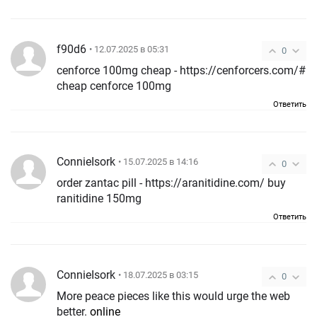
f90d6
• 12.07.2025 в 05:31
0
cenforce 100mg cheap - https://cenforcers.com/#
cheap cenforce 100mg
Ответить
ConnieIsork
• 15.07.2025 в 14:16
0
order zantac pill - https://aranitidine.com/ buy
ranitidine 150mg
Ответить
ConnieIsork
• 18.07.2025 в 03:15
0
More peace pieces like this would urge the web
better.
online