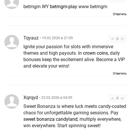
betmgm WY
betmgm-play
www betmgm
Ответить
Tqyauz
• 19.02.2026 в 21:09
0
Ignite your passion for slots with immersive
themes and high payouts. In
crown coins
, daily
bonuses keep the excitement alive. Become a VIP
and elevate your wins!
Ответить
Xqrqyd
• 23.02.2026 в 04:55
0
Sweet Bonanza is where luck meets candy-coated
chaos for unforgettable gaming sessions. Pay
sweet bonanza candyland
, multiply everywhere,
win everywhere. Start spinning sweet!