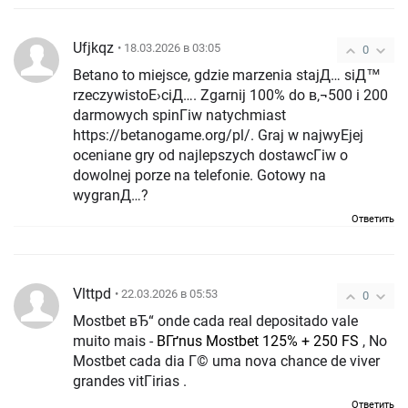
Ufjkqz
• 18.03.2026 в 03:05
0
Betano to miejsce, gdzie marzenia stajД… siД™
rzeczywistoЕ›ciД…. Zgarnij 100% do в‚¬500 i 200
darmowych spinГіw natychmiast
https://betanogame.org/pl/. Graj w najwyЕјej
oceniane gry od najlepszych dostawcГіw o
dowolnej porze na telefonie. Gotowy na
wygranД…?
Ответить
Vlttpd
• 22.03.2026 в 05:53
0
Mostbet вЂ“ onde cada real depositado vale
muito mais -
BГґnus Mostbet 125% + 250 FS
, No
Mostbet cada dia Г© uma nova chance de viver
grandes vitГіrias .
Ответить