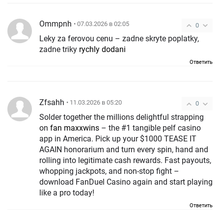
Ommpnh
• 07.03.2026 в 02:05
0
Leky za ferovou cenu – zadne skryte poplatky,
zadne triky
rychly dodani
Ответить
Zfsahh
• 11.03.2026 в 05:20
0
Solder together the millions delightful strapping
on
fan maxxwins
– the #1 tangible pelf casino
app in America. Pick up your $1000 TEASE IT
AGAIN honorarium and turn every spin, hand and
rolling into legitimate cash rewards. Fast payouts,
whopping jackpots, and non-stop fight –
download FanDuel Casino again and start playing
like a pro today!
Ответить