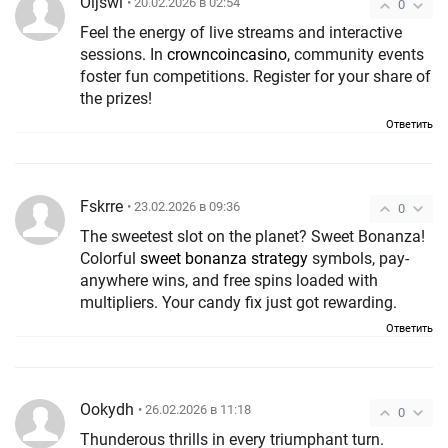
Oijswl
• 20.02.2026 в 02:54
0
Feel the energy of live streams and interactive
sessions. In
crowncoincasino
, community events
foster fun competitions. Register for your share of
the prizes!
Ответить
Fskrre
• 23.02.2026 в 09:36
0
The sweetest slot on the planet? Sweet Bonanza!
Colorful
sweet bonanza strategy
symbols, pay-
anywhere wins, and free spins loaded with
multipliers. Your candy fix just got rewarding.
Ответить
Ookydh
• 26.02.2026 в 11:18
0
Thunderous thrills in every triumphant turn.