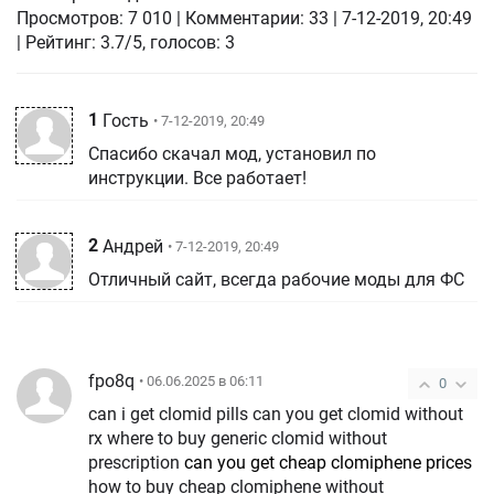
Просмотров:
7 010
|
Комментарии:
33
|
7-12-2019, 20:49
| Рейтинг: 3.7/5, голосов:
3
1
Гость
• 7-12-2019, 20:49
Спасибо скачал мод, установил по
инструкции. Все работает!
2
Андрей
• 7-12-2019, 20:49
Отличный сайт, всегда рабочие моды для ФС
fpo8q
• 06.06.2025 в 06:11
0
can i get clomid pills can you get clomid without
rx where to buy generic clomid without
prescription
can you get cheap clomiphene prices
how to buy cheap clomiphene without