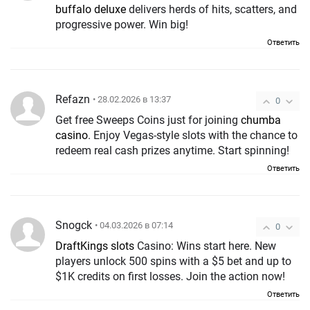
buffalo deluxe
delivers herds of hits, scatters, and
progressive power. Win big!
Ответить
Refazn
• 28.02.2026 в 13:37
0
Get free Sweeps Coins just for joining
chumba
casino
. Enjoy Vegas-style slots with the chance to
redeem real cash prizes anytime. Start spinning!
Ответить
Snogck
• 04.03.2026 в 07:14
0
DraftKings slots
Casino: Wins start here. New
players unlock 500 spins with a $5 bet and up to
$1K credits on first losses. Join the action now!
Ответить