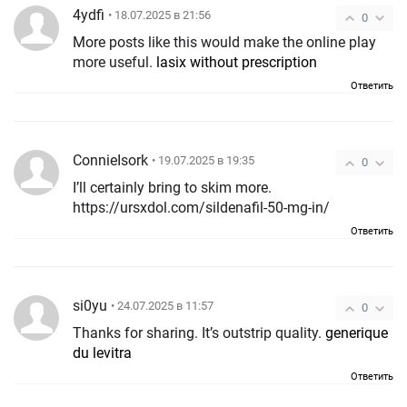
4ydfi
• 18.07.2025 в 21:56
0
More posts like this would make the online play
more useful.
lasix without prescription
Ответить
ConnieIsork
• 19.07.2025 в 19:35
0
I’ll certainly bring to skim more.
https://ursxdol.com/sildenafil-50-mg-in/
Ответить
si0yu
• 24.07.2025 в 11:57
0
Thanks for sharing. It’s outstrip quality.
generique
du levitra
Ответить