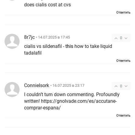
does cialis cost at cvs
Ответить
8r7jc
• 14.07.2025 в 17:45
0
cialis vs sildenafil -
this
how to take liquid
tadalafil
Ответить
ConnieIsork
• 16.07.2025 в 23:17
0
I couldn’t turn down commenting. Profoundly
written! https://gnolvade.com/es/accutane-
comprar-espana/
Ответить