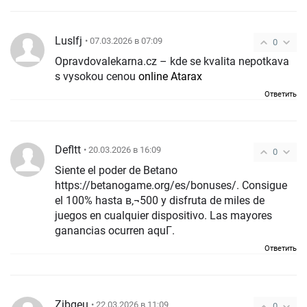
Luslfj
• 07.03.2026 в 07:09
0
Opravdovalekarna.cz – kde se kvalita nepotkava
s vysokou cenou
online Atarax
Ответить
Defltt
• 20.03.2026 в 16:09
0
Siente el poder de Betano
https://betanogame.org/es/bonuses/. Consigue
el 100% hasta в‚¬500 y disfruta de miles de
juegos en cualquier dispositivo. Las mayores
ganancias ocurren aquГ­.
Ответить
Zjbgeu
• 22.03.2026 в 11:09
0