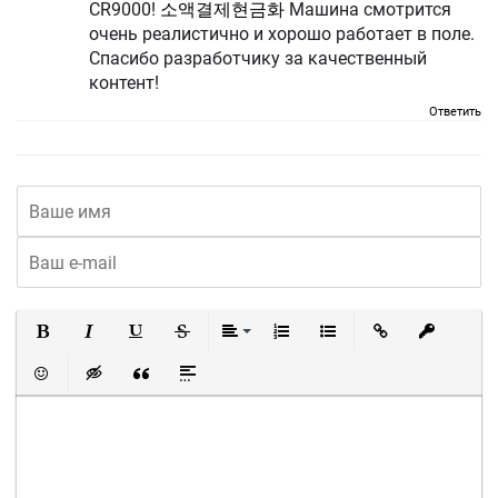
CR9000!
소액결제현금화
Машина смотрится
очень реалистично и хорошо работает в поле.
Спасибо разработчику за качественный
контент!
Ответить
Полужирный
Курсив
Подчеркнутый
Зачеркнутый
Выравнивание
Нумерованный список
Маркированный список
Вставить ссылку
Вставить 
Вставить смайлик
Вставка скрытого текста
Вставка цитаты
Вставка спойлера