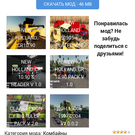
СКАЧАТЬ МОД - 46 MB
NEW
Понравилась
NEW
HOLLAND
мод? Не
HOLLAND
50505 +
забудь
CR10.90
PLATFORMS
поделиться с
друзьями!
NEW
NEW
HOLLAND CR
HOLLAND CR
10.90 &
10.90 PACK V
HEADER V 1.0
1.0
CLAAS LEXION
ДОН 1500Б
780 FULL
1997-2004
PACK V 2.0
V1.0.0.2
Категория мода:
Комбайны