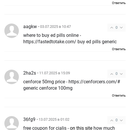
Ответить
aagkw
• 03.07.2025 в 10:47
0
where to buy ed pills online -
https://fastedtotake.com/ buy ed pills generic
Ответить
2ha2s
• 11.07.2025 в 15:09
0
cenforce 50mg price - https://cenforcers.com/#
generic cenforce 100mg
Ответить
36fg9
• 13.07.2025 в 01:02
0
free coupon for cialis -
on this site
how much