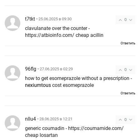
t7tkt
• 25.06.2025 в 09:30
0
clavulanate over the counter -
https://atbioinfo.com/ cheap acillin
Ответить
96flg
• 27.06.2025 в 02:29
0
how to get esomeprazole without a prescription -
nexiumtous
cost esomeprazole
Ответить
nllu4
• 28.06.2025 в 12:21
0
generic coumadin - https://coumamide.com/
cheap losartan