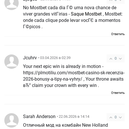
No Mostbet cada dia Г© uma nova chance de
viver grandes vitГіrias -
Saque Mostbet
, Mostbet:
onde cada clique pode levar vocГЄ a momentos
Г©picos .
Ответить
Jcuhrv
• 03.04.2026 в 02:39
0
Your next epic win is already in motion -
https://plmotiliu.com/mostbet-casino-sk-recenzia-
2026-bonusy-a-tipy-na-vyhry/ , Your throne awaits
вЂ” claim your crown with every win .
Ответить
Sarah Anderson
• 22.06.2026 в 14:14
0
Отличный мод на комбайн New Holland