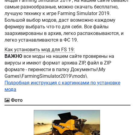
Моды Farming Simulator 2019 , на нашем сайте бывают
самые разнообразные, можно скачать бесплатно,
лучшую технику к игре Farming Simulator 2019.
Большой выбор модов, даст возможно каждому
фермеру выбрать что-то для себя. Все файлы
заархивированы в архив, легко распаковываются, и
легко устанавливаются в ФС 19.
Как установить мод для FS 19:
ВАЖНО
все моды на нашем сайте проверены на
вирусы и имеют формат архива ZIP, файл в ZIP
формате - перенести в папку Документы\My
Games\FarmingSimulator2019\mods\
Подробная инструкция с картинками по установке
мода
Фото