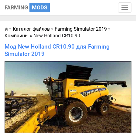
FARMING
MODS
Toggle
naviga
»
Каталог файлов
»
Farming Simulator 2019
»
Главная
Комбайны
» New Holland CR10.90
Мод New Holland CR10.90 для Farming
Simulator 2019