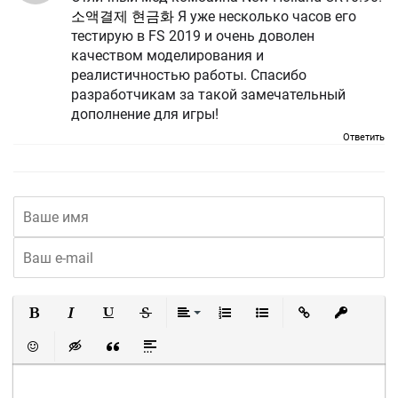
소액결제 현금화
Я уже несколько часов его
тестирую в FS 2019 и очень доволен
качеством моделирования и
реалистичностью работы. Спасибо
разработчикам за такой замечательный
дополнение для игры!
Ответить
Полужирный
Курсив
Подчеркнутый
Зачеркнутый
Выравнивание
Нумерованный список
Маркированный список
Вставить ссылку
Вставить 
Вставить смайлик
Вставка скрытого текста
Вставка цитаты
Вставка спойлера