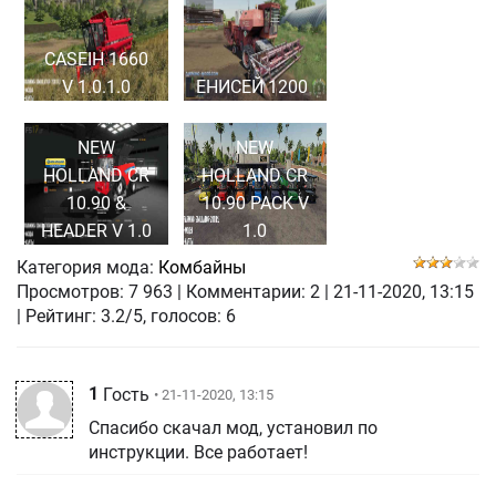
CASEIH 1660
V 1.0.1.0
EНИCEЙ 1200
NEW
NEW
HOLLAND CR
HOLLAND CR
10.90 &
10.90 PACK V
HEADER V 1.0
1.0
Категория мода:
Комбайны
Просмотров:
7 963
|
Комментарии:
2
|
21-11-2020, 13:15
| Рейтинг: 3.2/5, голосов:
6
1
Гость
• 21-11-2020, 13:15
Спасибо скачал мод, установил по
инструкции. Все работает!