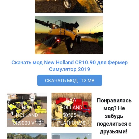
Скачать мод New Holland CR10.90 для Фермер
Симулятор 2019
СКАЧАТЬ МОД - 12 MB
NEW
Понравилась
NEW
HOLLAND
мод? Не
HOLLAND
50505 +
забудь
CR9000 V1.0
PLATFORMS
поделиться с
друзьями!