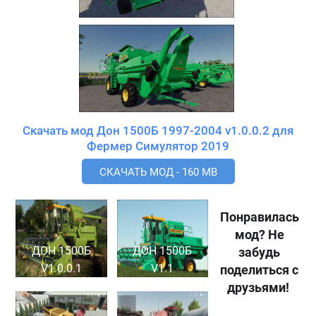
Скачать мод Дон 1500Б 1997-2004 v1.0.0.2 для
Фермер Симулятор 2019
СКАЧАТЬ МОД - 160 MB
Понравилась
мод? Не
ДОН 1500Б
ДОН 1500Б
забудь
V1.0.0.1
V1.1
поделиться с
друзьями!