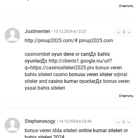
Ответить
Justinenten
• 13.12.2024 в 12:22
0
http://pinup2025.com/# pinup2025.com
casinombet
oyun dene
or
canlД± bahis
oyunlarД±
http://clients1.google.nu/url?
q=https://casinositeleri2025.pro bonus veren
bahis siteleri casino
bonusu veren siteler
orjinal
siteler and
casino kumar oyunlarД±
bonus veren
yasal bahis siteleri
Ответить
Stephenesogy
• 14.12.2024 в 23:49
0
bonus veren idda siteleri
online kumar siteleri
or
bahis siteleri 2024