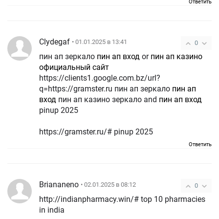
Ответить
Clydegaf
• 01.01.2025 в 13:41
0
пин ап зеркало
пин ап вход
or
пин ап казино
официальный сайт
https://clients1.google.com.bz/url?
q=https://gramster.ru пин ап зеркало
пин ап
вход
пин ап казино зеркало and
пин ап вход
pinup 2025
https://gramster.ru/# pinup 2025
Ответить
Briananeno
• 02.01.2025 в 08:12
0
http://indianpharmacy.win/# top 10 pharmacies
in india