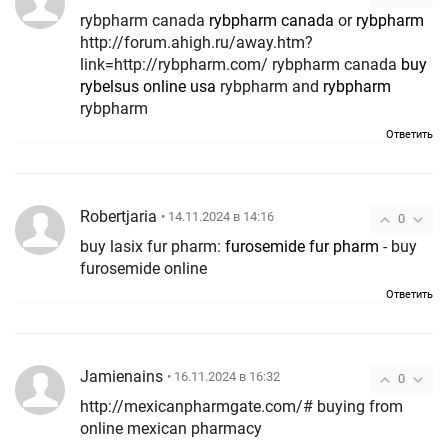
rybpharm canada
rybpharm canada
or
rybpharm
http://forum.ahigh.ru/away.htm?
link=http://rybpharm.com/ rybpharm canada
buy
rybelsus online usa
rybpharm and
rybpharm
rybpharm
Ответить
Robertjaria
• 14.11.2024 в 14:16
0
buy lasix fur pharm:
furosemide fur pharm
- buy
furosemide online
Ответить
Jamienains
• 16.11.2024 в 16:32
0
http://mexicanpharmgate.com/# buying from
online mexican pharmacy