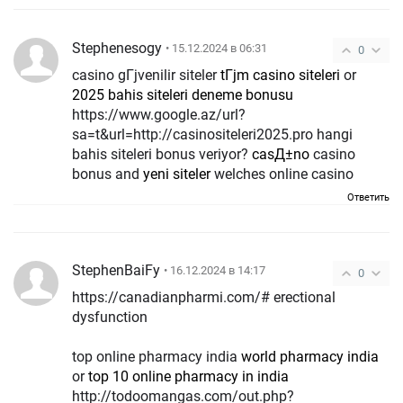
Stephenesogy
• 15.12.2024 в 06:31
0
casino gГјvenilir siteler
tГјm casino siteleri
or
2025 bahis siteleri deneme bonusu
https://www.google.az/url?
sa=t&url=http://casinositeleri2025.pro hangi
bahis siteleri bonus veriyor?
casД±no
casino
bonus and
yeni siteler
welches online casino
Ответить
StephenBaiFy
• 16.12.2024 в 14:17
0
https://canadianpharmi.com/# erectional
dysfunction
top online pharmacy india
world pharmacy india
or
top 10 online pharmacy in india
http://todoomangas.com/out.php?