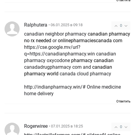
Ответить
Ralphutera
• 06.01.2025 в 09:18
0
canadian neighbor pharmacy
canadian pharmacy
no rx needed
or
onlinepharmaciescanada com
https://cse.google.mv/url?
q=https://canadianpharmacy.win canadian
pharmacy oxycodone
pharmacy canadian
canadadrugpharmacy com and
canadian
pharmacy world
canada cloud pharmacy
http://indianpharmacy.win/# Online medicine
home delivery
Ответить
Rogerwiree
• 07.01.2025 в 18:25
0