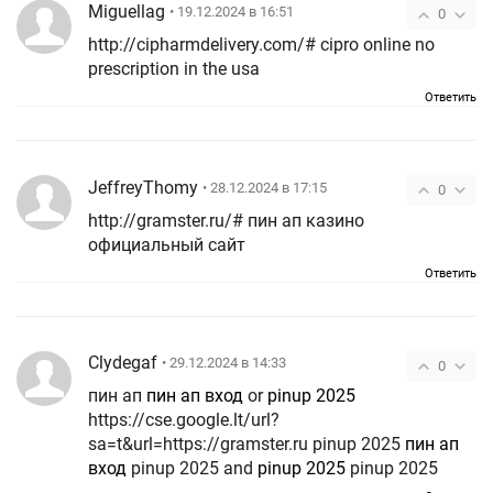
Miguellag
• 19.12.2024 в 16:51
0
http://cipharmdelivery.com/# cipro online no
prescription in the usa
Ответить
JeffreyThomy
• 28.12.2024 в 17:15
0
http://gramster.ru/# пин ап казино
официальный сайт
Ответить
Clydegaf
• 29.12.2024 в 14:33
0
пин ап
пин ап вход
or
pinup 2025
https://cse.google.lt/url?
sa=t&url=https://gramster.ru pinup 2025
пин ап
вход
pinup 2025 and
pinup 2025
pinup 2025