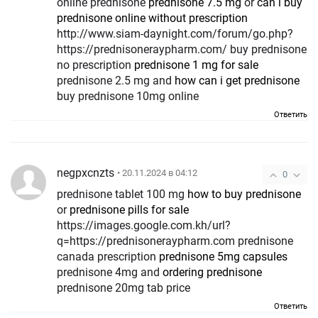
online prednisone
prednisone 7.5 mg
or
can i buy
prednisone online without prescription
http://www.siam-daynight.com/forum/go.php?
https://prednisoneraypharm.com/ buy prednisone
no prescription
prednisone 1 mg for sale
prednisone 2.5 mg and
how can i get prednisone
buy prednisone 10mg online
Ответить
negpxcnzts
• 20.11.2024 в 04:12
0
prednisone tablet 100 mg
how to buy prednisone
or
prednisone pills for sale
https://images.google.com.kh/url?
q=https://prednisoneraypharm.com prednisone
canada prescription
prednisone 5mg capsules
prednisone 4mg and
ordering prednisone
prednisone 20mg tab price
Ответить