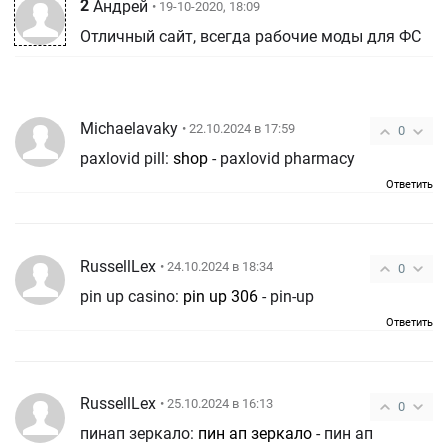
2
Андрей
• 19-10-2020, 18:09
Отличный сайт, всегда рабочие моды для ФС
Michaelavaky
• 22.10.2024 в 17:59
0
paxlovid pill:
shop
- paxlovid pharmacy
Ответить
RussellLex
• 24.10.2024 в 18:34
0
pin up casino:
pin up 306
- pin-up
Ответить
RussellLex
• 25.10.2024 в 16:13
0
пинап зеркало:
пин ап зеркало
- пин ап