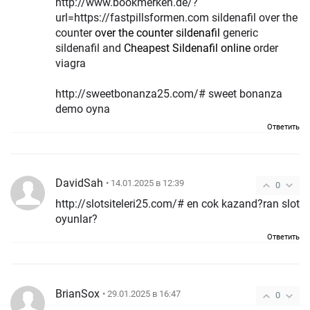
http://www.bookmerken.de/?
url=https://fastpillsformen.com sildenafil over the
counter
over the counter sildenafil
generic
sildenafil and
Cheapest Sildenafil online
order
viagra
http://sweetbonanza25.com/# sweet bonanza
demo oyna
Ответить
DavidSah
• 14.01.2025 в 12:39
0
http://slotsiteleri25.com/# en cok kazand?ran slot
oyunlar?
Ответить
BrianSox
• 29.01.2025 в 16:47
0