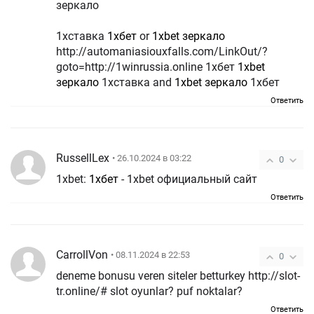
зеркало
1хставка
1хбет
or
1xbet зеркало
http://automaniasiouxfalls.com/LinkOut/?
goto=http://1winrussia.online 1хбет
1xbet
зеркало
1хставка and
1xbet зеркало
1хбет
Ответить
RussellLex
• 26.10.2024 в 03:22
0
1xbet:
1хбет
- 1xbet официальный сайт
Ответить
CarrollVon
• 08.11.2024 в 22:53
0
deneme bonusu veren siteler betturkey http://slot-
tr.online/# slot oyunlar? puf noktalar?
Ответить