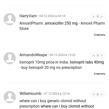
HarryVam
• 04.12.2024 в 03:18
0
AmoxilPharm:
amoxicillin 250 mg
- Amoxil Pharm
Store
Ответить
ArmandoWeape
• 06.12.2024 в 15:22
0
lisinopril 10mg price in india:
lisinopril tabs 40mg
- buy lisinopril 20 mg no prescription
Ответить
WillieHoumb
• 07.12.2024 в 10:16
0
where can i buy generic clomid without
prescription
where can i buy clomid without