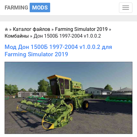
FARMING
MODS
Toggle
naviga
»
Каталог файлов
»
Farming Simulator 2019
»
Главная
Комбайны
» Дон 1500Б 1997-2004 v1.0.0.2
Мод Дон 1500Б 1997-2004 v1.0.0.2 для
Farming Simulator 2019