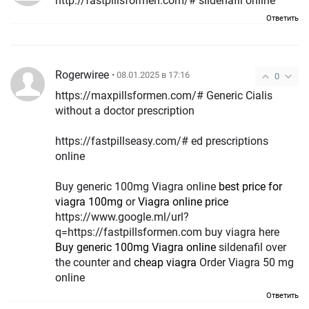
http://fastpillsformen.com/# sildenafil online
Ответить
Rogerwiree
• 08.01.2025 в 17:16
0
https://maxpillsformen.com/# Generic Cialis
without a doctor prescription
https://fastpillseasy.com/# ed prescriptions
online
Buy generic 100mg Viagra online
best price for
viagra 100mg
or
Viagra online price
https://www.google.ml/url?
q=https://fastpillsformen.com buy viagra here
Buy generic 100mg Viagra online
sildenafil over
the counter and
cheap viagra
Order Viagra 50 mg
online
Ответить