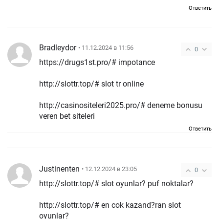
Ответить
Bradleydor
• 11.12.2024 в 11:56
0
https://drugs1st.pro/# impotance
http://slottr.top/# slot tr online
http://casinositeleri2025.pro/# deneme bonusu
veren bet siteleri
Ответить
Justinenten
• 12.12.2024 в 23:05
0
http://slottr.top/# slot oyunlar? puf noktalar?
http://slottr.top/# en cok kazand?ran slot
oyunlar?