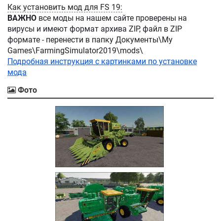
Как установить мод для FS 19:
ВАЖНО
все моды на нашем сайте проверены на
вирусы и имеют формат архива ZIP, файл в ZIP
формате - перенести в папку Документы\My
Games\FarmingSimulator2019\mods\
Подробная инструкция с картинками по установке
мода
Фото