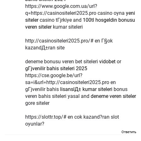
https://www.google.com.ua/url?
q=https://casinositeleri2025.pro casino oyna
yeni
siteler
casino tГјrkiye and
100tl hosgeldin bonusu
veren siteler
kumar siteleri
http://casinositeleri2025.pro/# en Г§ok
kazandД±ran site
deneme bonusu veren bet siteleri
vidobet
or
gГјvenilir bahis siteleri 2025
https://cse.google.be/url?
sa=i&url=http://casinositeleri2025.pro en
gГјvenilir bahis
lisanslД± kumar siteleri
bonus
veren bahis siteleri yasal and
deneme veren siteler
gore siteler
https://slottr.top/# en cok kazand?ran slot
oyunlar?
Ответить