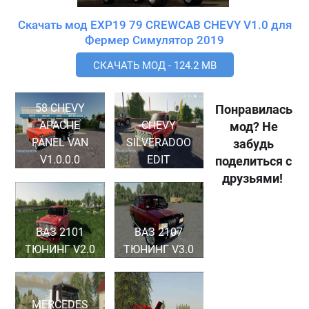
Скачать мод EXP19 79 CREWCAB CHEVY V1.0 для
Фермер Симулятор 2019
СКАЧАТЬ МОД - 124.2 MB
58 CHEVY
Понравилась
APACHE
CHEVY
мод? Не
PANEL VAN
SILVERADOO
забудь
V1.0.0.0
EDIT
поделиться с
друзьями!
ВАЗ 2101
ВАЗ 2107
ТЮНИНГ V2.0
ТЮНИНГ V3.0
MERCEDES