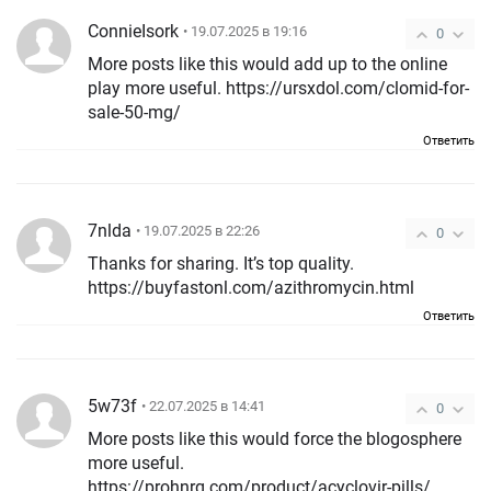
ConnieIsork
• 19.07.2025 в 19:16
0
More posts like this would add up to the online
play more useful. https://ursxdol.com/clomid-for-
sale-50-mg/
Ответить
7nlda
• 19.07.2025 в 22:26
0
Thanks for sharing. It’s top quality.
https://buyfastonl.com/azithromycin.html
Ответить
5w73f
• 22.07.2025 в 14:41
0
More posts like this would force the blogosphere
more useful.
https://prohnrg.com/product/acyclovir-pills/