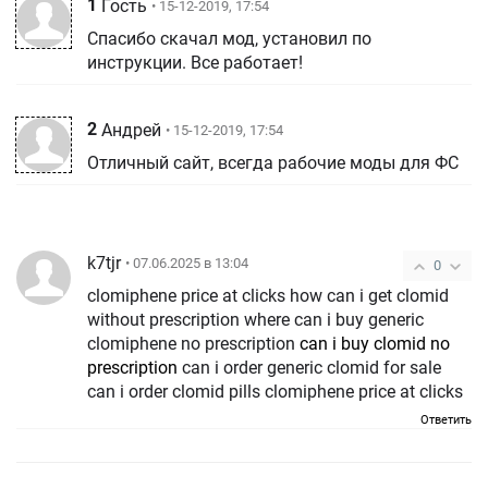
1
Гость
• 15-12-2019, 17:54
Спасибо скачал мод, установил по
инструкции. Все работает!
2
Андрей
• 15-12-2019, 17:54
Отличный сайт, всегда рабочие моды для ФС
k7tjr
• 07.06.2025 в 13:04
0
clomiphene price at clicks how can i get clomid
without prescription where can i buy generic
clomiphene no prescription
can i buy clomid no
prescription
can i order generic clomid for sale
can i order clomid pills clomiphene price at clicks
Ответить