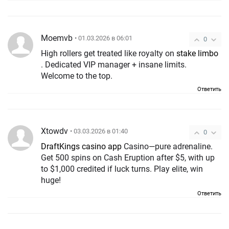
Moemvb
• 01.03.2026 в 06:01
0
High rollers get treated like royalty on
stake limbo
. Dedicated VIP manager + insane limits.
Welcome to the top.
Ответить
Xtowdv
• 03.03.2026 в 01:40
0
DraftKings casino app
Casino—pure adrenaline.
Get 500 spins on Cash Eruption after $5, with up
to $1,000 credited if luck turns. Play elite, win
huge!
Ответить