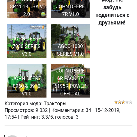
8R 2018 USA V
JOHN DEERE
забудь
2.0
7R V1.0
поделиться с
друзьями!
JOHN DEERE
7030 SERIES
AGCO 1000
V3.0
SERIES V1.0
JOHN DEERE
JOHN DEERE
6R PACK BY
8960 & 8970
6195R POWER
V1.0
OFFICIAL
Категория мода:
Тракторы
Просмотров:
9 032
|
Комментарии:
34
|
15-12-2019,
17:54
| Рейтинг: 3.3/5, голосов:
3