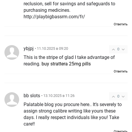
reclusion, sell for savings and safeguards to
purchasing medicines.
http://playbigbassrm.com/fr/
Ответить
ybjpj
• 11.10.2025 в 09:20
0
This is the stripe of glad I take advantage of
reading.
buy strattera 25mg pills
Ответить
bb slots
• 13.10.2025 в 11:26
0
Palatable blog you procure here.. It’s severely to
assign strong calibre writing like yours these
days. I really respect individuals like you! Take
care!!
Ответить