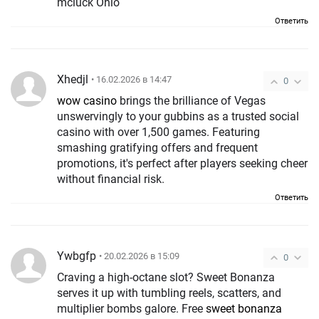
mcluck Ohio
Ответить
Xhedjl
• 16.02.2026 в 14:47
0
wow casino
brings the brilliance of Vegas
unswervingly to your gubbins as a trusted social
casino with over 1,500 games. Featuring
smashing gratifying offers and frequent
promotions, it's perfect after players seeking cheer
without financial risk.
Ответить
Ywbgfp
• 20.02.2026 в 15:09
0
Craving a high-octane slot? Sweet Bonanza
serves it up with tumbling reels, scatters, and
multiplier bombs galore. Free
sweet bonanza