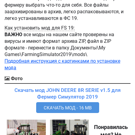
фермеру выбрать что-то для себя. Все файлы
заархивированы в архив, легко распаковываются, и
легко устанавливаются в ФС 19.
Как установить мод для FS 19:
ВАЖНО
все моды на нашем сайте проверены на
вирусы и имеют формат архива ZIP, файл в ZIP
формате - перенести в папку Документы\My
Games\FarmingSimulator2019\mods\
Подробная инструкция с картинками по установке
мода
Фото
Скачать мод JOHN DEERE 8R SERIE v1.5 для
Фермер Симулятор 2019
СКАЧАТЬ МОД - 16 MB
Понравилась
JOHN DEERE
мод? Не