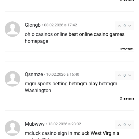
Glongb
• 08.02.2026 в 17:42
0
ohio casinos online
best online casino games
homepage
Ответить
Qsnmze
• 10.02.2026 в 16:40
0
mgm sports betting
betmgm-play
betmgm
Washington
Ответить
Mubwwv
• 13.02.2026 в 23:02
0
mcluck casino sign in
mcluck West Virginia