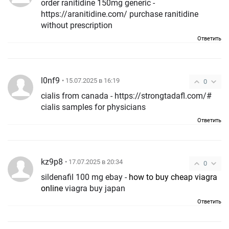
order ranitidine 150mg generic -
https://aranitidine.com/ purchase ranitidine
without prescription
Ответить
l0nf9
• 15.07.2025 в 16:19
0
cialis from canada - https://strongtadafl.com/#
cialis samples for physicians
Ответить
kz9p8
• 17.07.2025 в 20:34
0
sildenafil 100 mg ebay -
how to buy cheap viagra
online
viagra buy japan
Ответить