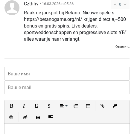
Czthhv
• 16.03.2026 в 05:36
0
Raak de jackpot bij Betano. Nieuwe spelers
https://betanogame.org/nl/ krijgen direct в‚¬500
bonus en gratis spins. Live dealers,
sportweddenschappen en progressieve slots вЂ“
alles waar je naar verlangt.
Ответить
Полужирный
Курсив
Подчеркнутый
Зачеркнутый
Выравнивание
Нумерованный список
Маркированный список
Вставить ссылку
Вставить 
Вставить смайлик
Вставка скрытого текста
Вставка цитаты
Вставка спойлера