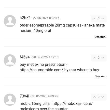
a2bz2
• 27.06.2025 в 02:16
0
order esomeprazole 20mg capsules -
anexa mate
nexium 40mg oral
Ответить
f46v4
• 28.06.2025 в 12:10
0
buy medex no prescription -
https://coumamide.com/ hyzaar where to buy
Ответить
73v4l
• 30.06.2025 в 09:25
0
mobic 15mg pills - https://moboxsin.com/
meloxicam over the counter