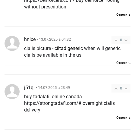
https://cenforcers.com/ buy cenforce 100mg
without prescription
Ответить
hnlxe
• 13.07.2025 в 04:32
0
cialis picture -
ciltad generic
when will generic
cialis be available in the us
Ответить
j51qj
• 14.07.2025 в 23:49
0
buy tadalafil online canada -
https://strongtadafl.com/# overnight cialis
delivery
Ответить