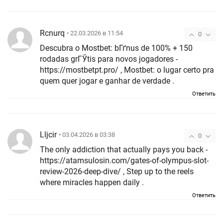
Rcnurq
• 22.03.2026 в 11:54
0
Descubra o Mostbet: bГґnus de 100% + 150
rodadas grГЎtis para novos jogadores -
https://mostbetpt.pro/ , Mostbet: o lugar certo pra
quem quer jogar e ganhar de verdade .
Ответить
Lljcir
• 03.04.2026 в 03:38
0
The only addiction that actually pays you back -
https://atamsulosin.com/gates-of-olympus-slot-
review-2026-deep-dive/ , Step up to the reels
where miracles happen daily .
Ответить