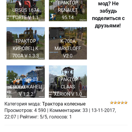
ТРАКТОР
мод? Не
URSUS 1674
RENAULT
забудь
FORTE V 1.1
95.14
поделиться с
друзьями!
ТРАКТОР
К-700А
КИРОВЕЦ K
MARKELOFF
700A V 1.3.3
V2.0
ХТА 300-03
ТРАКТОР
СЛОБОЖАНЕЦ
CLAAS
V 1.2.2
XERION V 1.0
Категория мода:
Трактора колесные
Просмотров:
4 590
|
Комментарии:
33
|
13-11-2017,
22:07
| Рейтинг: 5/5, голосов:
1