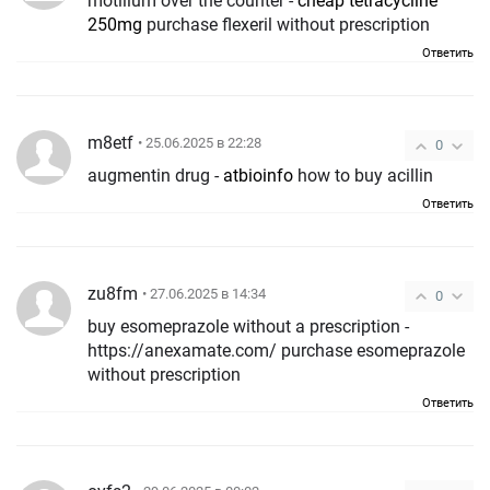
motilium over the counter -
cheap tetracycline
250mg
purchase flexeril without prescription
Ответить
m8etf
• 25.06.2025 в 22:28
0
augmentin drug -
atbioinfo
how to buy acillin
Ответить
zu8fm
• 27.06.2025 в 14:34
0
buy esomeprazole without a prescription -
https://anexamate.com/ purchase esomeprazole
without prescription
Ответить