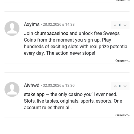
Axyims
• 28.02.2026 в 14:38
0
Join
chumbacasinox
and unlock free Sweeps
Coins from the moment you sign up. Play
hundreds of exciting slots with real prize potential
every day. The action never stops!
Ответить
Aivhwd
• 02.03.2026 в 13:30
0
stake app
— the only casino you’ll ever need.
Slots, live tables, originals, sports, esports. One
account rules them all.
Ответить