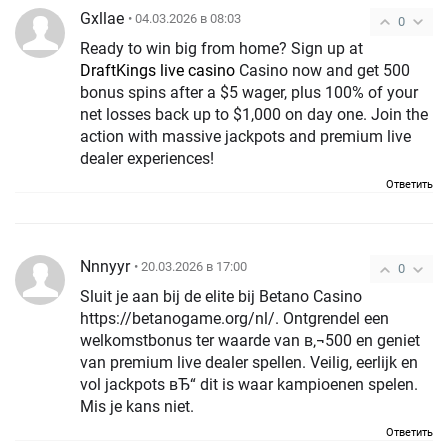
Gxllae
• 04.03.2026 в 08:03
0
Ready to win big from home? Sign up at
DraftKings live casino
Casino now and get 500
bonus spins after a $5 wager, plus 100% of your
net losses back up to $1,000 on day one. Join the
action with massive jackpots and premium live
dealer experiences!
Ответить
Nnnyyr
• 20.03.2026 в 17:00
0
Sluit je aan bij de elite bij Betano Casino
https://betanogame.org/nl/. Ontgrendel een
welkomstbonus ter waarde van в‚¬500 en geniet
van premium live dealer spellen. Veilig, eerlijk en
vol jackpots вЂ“ dit is waar kampioenen spelen.
Mis je kans niet.
Ответить