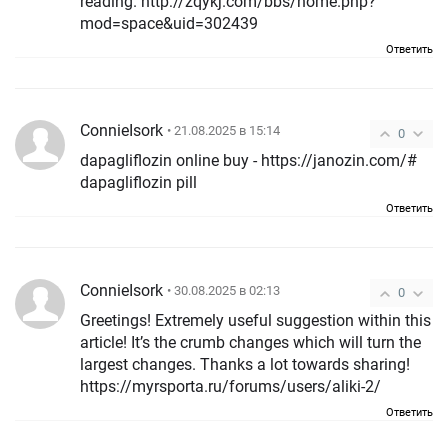
reading. http://zqykj.com/bbs/home.php?
mod=space&uid=302439
Ответить
ConnieIsork
• 21.08.2025 в 15:14
0
dapagliflozin online buy - https://janozin.com/#
dapagliflozin pill
Ответить
ConnieIsork
• 30.08.2025 в 02:13
0
Greetings! Extremely useful suggestion within this
article! It’s the crumb changes which will turn the
largest changes. Thanks a lot towards sharing!
https://myrsporta.ru/forums/users/aliki-2/
Ответить