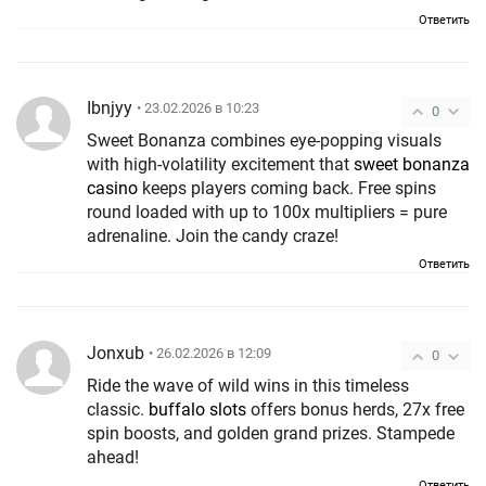
Ответить
Ibnjyy
• 23.02.2026 в 10:23
0
Sweet Bonanza combines eye-popping visuals
with high-volatility excitement that
sweet bonanza
casino
keeps players coming back. Free spins
round loaded with up to 100x multipliers = pure
adrenaline. Join the candy craze!
Ответить
Jonxub
• 26.02.2026 в 12:09
0
Ride the wave of wild wins in this timeless
classic.
buffalo slots
offers bonus herds, 27x free
spin boosts, and golden grand prizes. Stampede
ahead!
Ответить