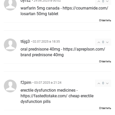
oyfs2
• 29.06.2025 в 00:02
0
warfarin 5mg canada - https://coumamide.com/
losartan 50mg tablet
Ответить
t6jg3
• 02.07.2025 в 18:35
0
oral prednisone 40mg - https://apreplson.com/
brand prednisone 40mg
Ответить
f2pim
• 03.07.2025 в 21:24
0
erectile dysfunction medicines -
https://fastedtotake.com/ cheap erectile
dysfunction pills
Ответить