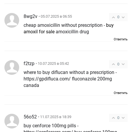
8wg2v
• 05.07.2025 в 06:55
0
cheap amoxicillin without prescription -
buy
amoxil for sale
amoxicillin drug
Ответить
f2tzp
• 10.07.2025 в 05:42
0
where to buy diflucan without a prescription -
https://gpdifluca.com/ fluconazole 200mg
canada
Ответить
56o52
• 11.07.2025 в 18:39
0
buy cenforce 100mg pills -