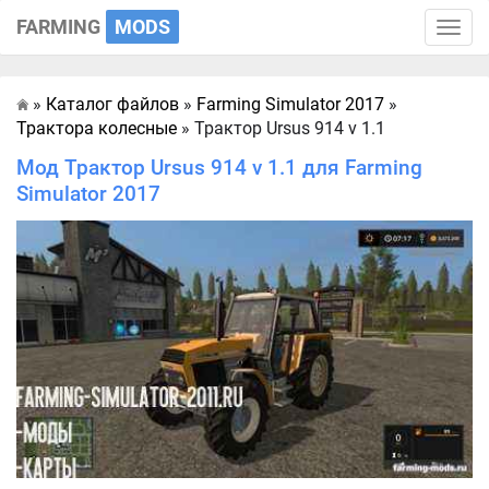
FARMING
MODS
Toggle
naviga
»
Каталог файлов
»
Farming Simulator 2017
»
Главная
Трактора колесные
» Трактор Ursus 914 v 1.1
Мод Трактор Ursus 914 v 1.1 для Farming
Simulator 2017