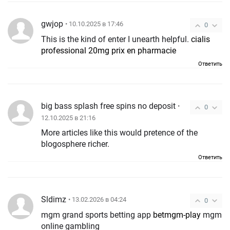
gwjop
• 10.10.2025 в 17:46
0
This is the kind of enter I unearth helpful.
cialis
professional 20mg prix en pharmacie
Ответить
big bass splash free spins no deposit
•
0
12.10.2025 в 21:16
More articles like this would pretence of the
blogosphere richer.
Ответить
Sldimz
• 13.02.2026 в 04:24
0
mgm grand sports betting app
betmgm-play
mgm
online gambling