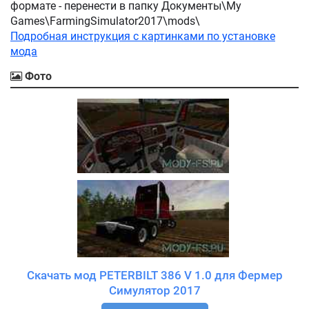
формате - перенести в папку Документы\My
Games\FarmingSimulator2017\mods\
Подробная инструкция с картинками по установке
мода
Фото
Скачать мод PETERBILT 386 V 1.0 для Фермер
Симулятор 2017