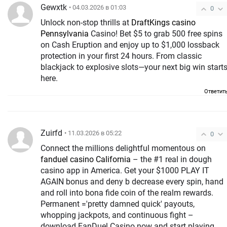
Gewxtk
• 04.03.2026 в 01:03
0
Unlock non-stop thrills at
DraftKings casino
Pennsylvania
Casino! Bet $5 to grab 500 free spins
on Cash Eruption and enjoy up to $1,000 lossback
protection in your first 24 hours. From classic
blackjack to explosive slots—your next big win start
here.
Ответит
Zuirfd
• 11.03.2026 в 05:22
0
Connect the millions delightful momentous on
fanduel casino California
– the #1 real in dough
casino app in America. Get your $1000 PLAY IT
AGAIN bonus and deny b decrease every spin, hand
and roll into bona fide coin of the realm rewards.
Permanent ='pretty damned quick' payouts,
whopping jackpots, and continuous fight –
download FanDuel Casino now and start playing