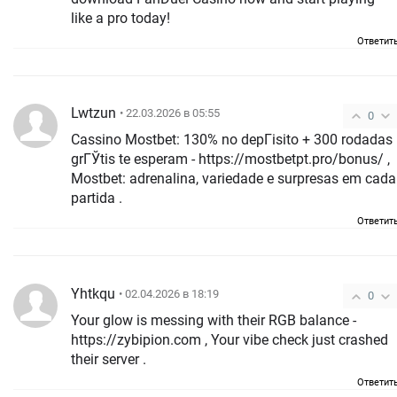
like a pro today!
Ответит
Lwtzun
• 22.03.2026 в 05:55
0
Cassino Mostbet: 130% no depГіsito + 300 rodadas
grГЎtis te esperam - https://mostbetpt.pro/bonus/ ,
Mostbet: adrenalina, variedade e surpresas em cada
partida .
Ответит
Yhtkqu
• 02.04.2026 в 18:19
0
Your glow is messing with their RGB balance -
https://zybipion.com , Your vibe check just crashed
their server .
Ответит