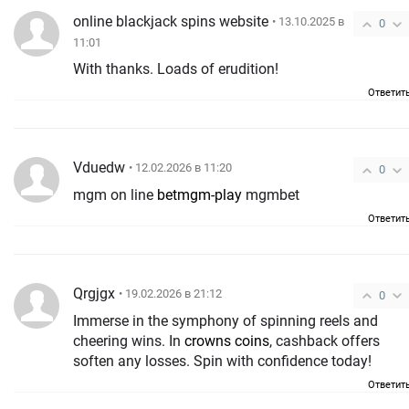
online blackjack spins website
• 13.10.2025 в
0
11:01
With thanks. Loads of erudition!
Ответит
Vduedw
• 12.02.2026 в 11:20
0
mgm on line
betmgm-play
mgmbet
Ответит
Qrgjgx
• 19.02.2026 в 21:12
0
Immerse in the symphony of spinning reels and
cheering wins. In
crowns coins
, cashback offers
soften any losses. Spin with confidence today!
Ответит