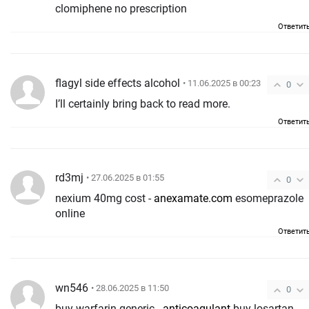
clomiphene no prescription
Ответит
flagyl side effects alcohol
• 11.06.2025 в 00:23
0
I’ll certainly bring back to read more.
Ответит
rd3mj
• 27.06.2025 в 01:55
0
nexium 40mg cost -
anexamate.com
esomeprazole
online
Ответит
wn546
• 28.06.2025 в 11:50
0
buy warfarin generic -
anticoagulant
buy losartan