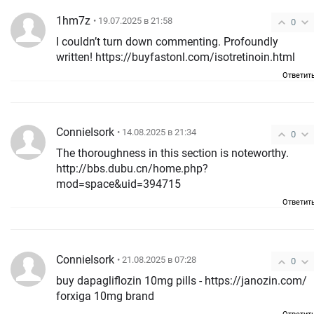
1hm7z
• 19.07.2025 в 21:58
0
I couldn’t turn down commenting. Profoundly
written! https://buyfastonl.com/isotretinoin.html
Ответит
ConnieIsork
• 14.08.2025 в 21:34
0
The thoroughness in this section is noteworthy.
http://bbs.dubu.cn/home.php?
mod=space&uid=394715
Ответит
ConnieIsork
• 21.08.2025 в 07:28
0
buy dapagliflozin 10mg pills - https://janozin.com/
forxiga 10mg brand