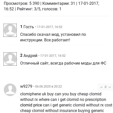
Просмотров:
5 390
|
Комментарии:
31
|
17-01-2017,
16:52
| Рейтинг: 3/5, голосов:
1
1
Гость
• 17-01-2017, 16:52
Спасибо скачал мод, установил по
инструкции. Все работает!
2
Андрей
• 17-01-2017, 16:52
Отличный сайт, всегда рабочие моды для ФС
w9279
• 06.06.2025 в 20:22
0
clomiphene uk buy can you buy cheap clomid
without rx where can i get clomid no prescription
clomid price
can i get generic clomid without rx cost
cheap clomid without insurance buying generic