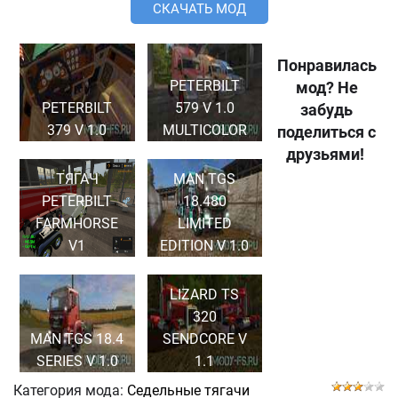
СКАЧАТЬ МОД
Понравилась
PETERBILT
мод? Не
PETERBILT
579 V 1.0
забудь
379 V 1.0
MULTICOLOR
поделиться с
друзьями!
ТЯГАЧ
MAN TGS
PETERBILT
18.480
FARMHORSE
LIMITED
V1
EDITION V 1.0
LIZARD TS
320
MAN TGS 18.4
SENDCORE V
SERIES V 1.0
1.1
Категория мода:
Седельные тягачи