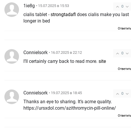
1ie8g
• 15.07.2025 в 15:53
0
cialis tablet -
strongtadafl
does cialis make you last
longer in bed
Ответит
ConnieIsork
• 16.07.2025 в 22:12
0
I’ll certainly carry back to read more.
site
Ответит
ConnieIsork
• 19.07.2025 в 18:45
0
Thanks an eye to sharing. It’s acme quality.
https://ursxdol.com/azithromycin-pill-online/
Ответит