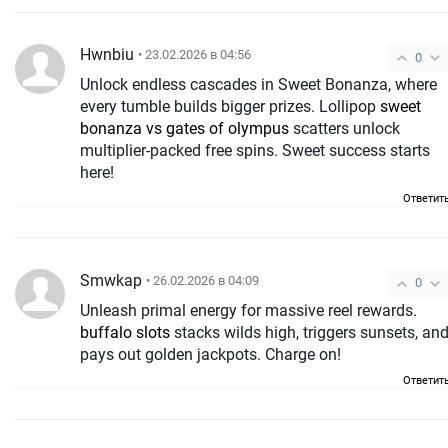
Hwnbiu
• 23.02.2026 в 04:56
0
Unlock endless cascades in Sweet Bonanza, where
every tumble builds bigger prizes. Lollipop
sweet
bonanza vs gates of olympus
scatters unlock
multiplier-packed free spins. Sweet success starts
here!
Ответит
Smwkap
• 26.02.2026 в 04:09
0
Unleash primal energy for massive reel rewards.
buffalo slots
stacks wilds high, triggers sunsets, an
pays out golden jackpots. Charge on!
Ответит