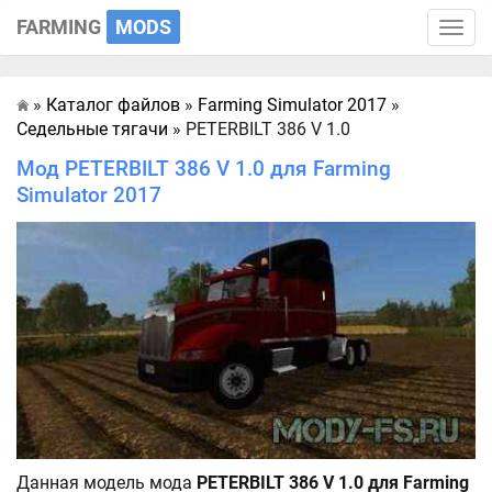
FARMING
MODS
Toggle
naviga
»
Каталог файлов
»
Farming Simulator 2017
»
Главная
Седельные тягачи
» PETERBILT 386 V 1.0
Мод PETERBILT 386 V 1.0 для Farming
Simulator 2017
Данная модель мода
PETERBILT 386 V 1.0 для Farming