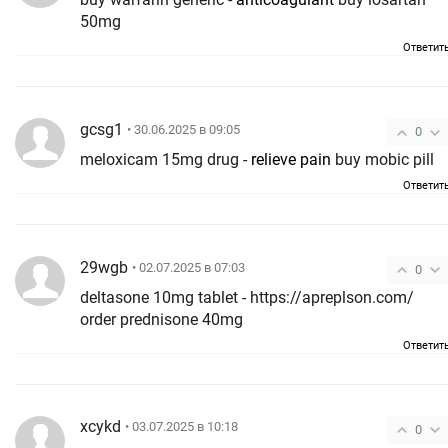
50mg
Ответит
gcsg1
• 30.06.2025 в 09:05
0
meloxicam 15mg drug -
relieve pain
buy mobic pill
Ответит
29wgb
• 02.07.2025 в 07:03
0
deltasone 10mg tablet - https://apreplson.com/
order prednisone 40mg
Ответит
xcykd
• 03.07.2025 в 10:18
0