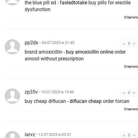
the blue pill ed -
fastedtotake
buy pills for erectile
dysfunction
Ответит
pp2dx
• 04.07.2025 в 21:45
0
brand amoxicillin -
buy amoxicillin online
order
amoxil without prescription
Ответит
zp35v
• 10.07.2025 в 15:49
0
buy cheap diflucan -
diflucan cheap
order forcan
Ответит
iarvz
• 12.07.2025 в 03:57
0