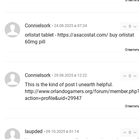
Ответит
ConnieIsork
• 24.08.2025 в 07:24
0
orlistat tablet - https://asacostat.com/ buy orlistat
60mg pill
Ответит
ConnieIsork
• 29.08.2025 в 12:22
0
This is the kind of post I unearth helpful.
http://www.orlandogamers.org/forum/member.php
action=profile&uid=29947
Ответит
Iaupded
• 09.10.2025 в 01:14
0