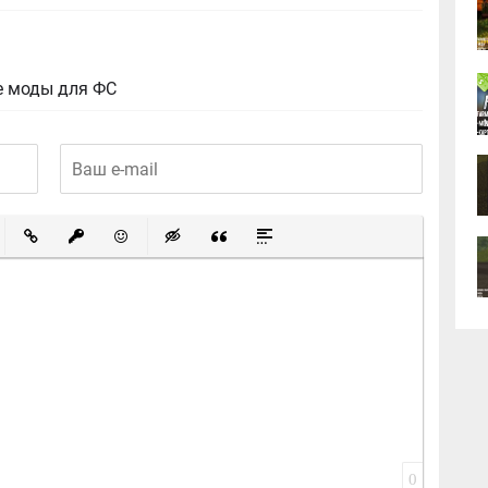
е моды для ФС
ный список
ированный список
Вставить ссылку
Вставить защищенную ссылку
Вставить смайлик
Вставка скрытого текста
Вставка цитаты
Вставка спойлера
0