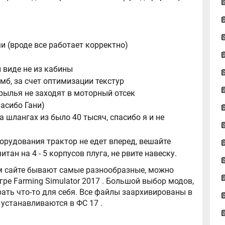
и (вроде все работает корректно)
и виде не из кабины
 мб, за счет оптимизации текстур
крылья не заходят в моторный отсек
пасибо Гани)
а шлангах из было 40 тысяч, спасибо я и не
борудования трактор не едет вперед, вешайте
тан на 4 - 5 корпусов плуга, не рвите навеску.
tor 2017 . Большой выбор модов,
ть что-то для себя. Все файлы заархивированы в
архив, легко распаковываются, и легко устанавливаются в ФС 17 .