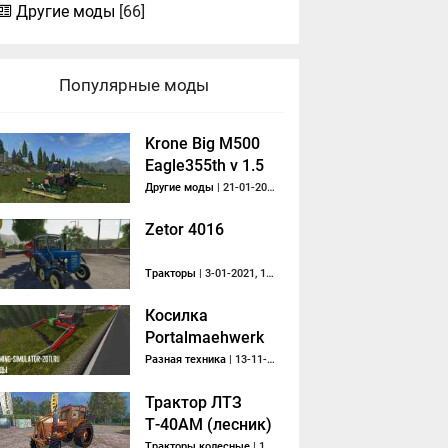
Другие моды
[66]
Популярные моды
Krone Big M500
Eagle355th v 1.5
By Eagle355th
Другие моды
| 21-01-2017, 18:29
Zetor 4016
Тракторы
| 3-01-2021, 18:28
Косилка
Portalmaehwerk
Rapid v 1.0
Разная техника
| 13-11-2017, 22:15
Трактор ЛТЗ
Т-40АМ (лесник)
Тракторы колесные
| 15-04-2016, 13:03