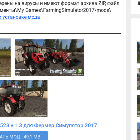
ерены на вирусы и имеют формат архива ZIP, файл
окументы\My Games\FarmingSimulator2017\mods\
о установке мода
Скачать мод Трактор МТЗ 1523 v 1.3 для Фермер Симулятор 2017
ТЬ МОД - 49,1 MB