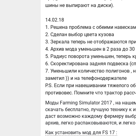
шины не выпирают на диски).
14.02.18
1. Решена проблема с обеими навескам
2. Сделан выбор цвета кузова
3. Зеркала теперь не отображаются пр
4. Архив мода уменьшен в 2 раза до 30
5. Радиус поворота уменьшен, теперь 
6. Скоректирована задняя подвеска (с
7. Уменьшили количество полигонов , н
заметил )) и на телефонодержателе
P.S. Если при навешивании тяжелого о
противовес. Помните что трактор рассчи
Моды Farming Simulator 2017 , на нашем сайте бывают самые разнообразные, можно
скачать бесплатно, лучшую технику к игре Farming Simula
даст возможно каждому фермеру выбра
Как установить мод для FS 17 :