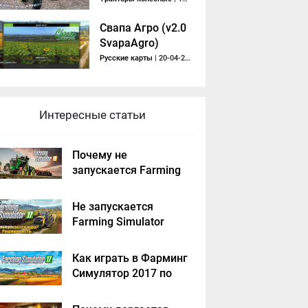
Свапа Агро (v2.0
SvapaAgro)
Русские карты
| 20-04-2019, 06:28
Интересные статьи
Почему не
запускается Farming
Simulator 2019 -
решение
Не запускается
Farming Simulator
2017 - решение
Как играть в Фарминг
Симулятор 2017 по
сети на пиратке?