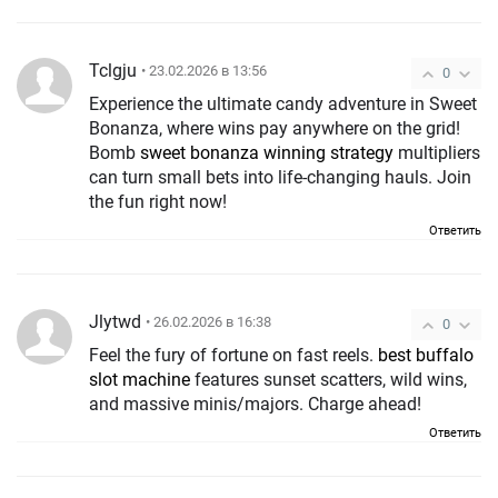
Tclgju
• 23.02.2026 в 13:56
0
Experience the ultimate candy adventure in Sweet
Bonanza, where wins pay anywhere on the grid!
Bomb
sweet bonanza winning strategy
multipliers
can turn small bets into life-changing hauls. Join
the fun right now!
Ответить
Jlytwd
• 26.02.2026 в 16:38
0
Feel the fury of fortune on fast reels.
best buffalo
slot machine
features sunset scatters, wild wins,
and massive minis/majors. Charge ahead!
Ответить