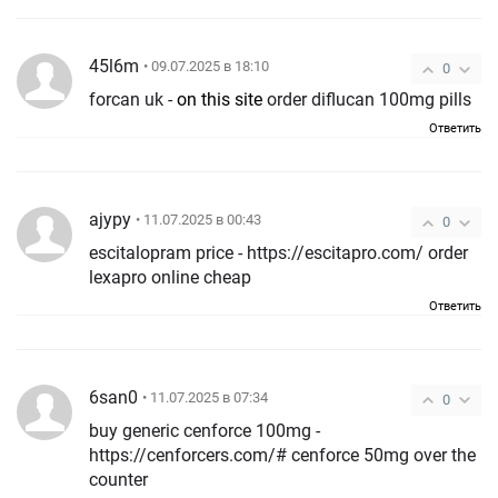
45l6m
• 09.07.2025 в 18:10
0
forcan uk -
on this site
order diflucan 100mg pills
Ответить
ajypy
• 11.07.2025 в 00:43
0
escitalopram price - https://escitapro.com/ order
lexapro online cheap
Ответить
6san0
• 11.07.2025 в 07:34
0
buy generic cenforce 100mg -
https://cenforcers.com/# cenforce 50mg over the
counter