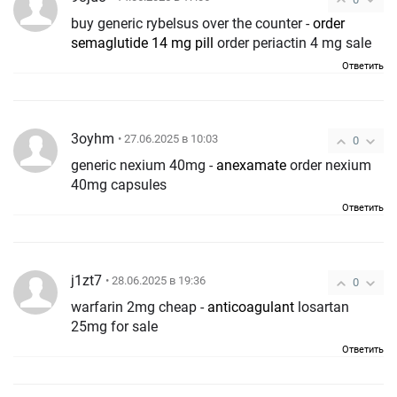
buy generic rybelsus over the counter -
order
semaglutide 14 mg pill
order periactin 4 mg sale
Ответить
3oyhm
• 27.06.2025 в 10:03
0
generic nexium 40mg -
anexamate
order nexium
40mg capsules
Ответить
j1zt7
• 28.06.2025 в 19:36
0
warfarin 2mg cheap -
anticoagulant
losartan
25mg for sale
Ответить