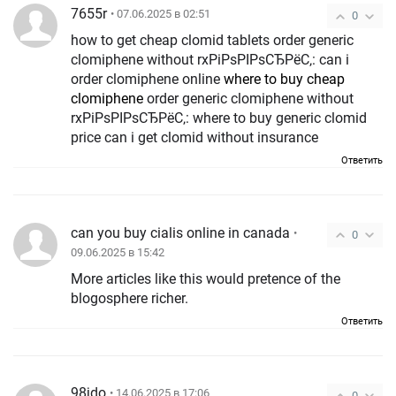
7655r
• 07.06.2025 в 02:51
0
how to get cheap clomid tablets order generic
clomiphene without rxРіРѕРІРѕСЂРёС‚: can i
order clomiphene online
where to buy cheap
clomiphene
order generic clomiphene without
rxРіРѕРІРѕСЂРёС‚: where to buy generic clomid
price can i get clomid without insurance
Ответить
can you buy cialis online in canada
•
0
09.06.2025 в 15:42
More articles like this would pretence of the
blogosphere richer.
Ответить
98jdo
• 14.06.2025 в 17:06
0