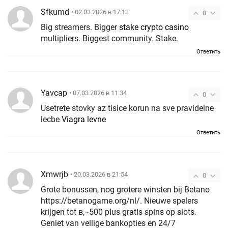
Sfkumd
• 02.03.2026 в 17:13
0
Big streamers. Bigger
stake crypto casino
multipliers. Biggest community. Stake.
Ответить
Yavcap
• 07.03.2026 в 11:34
0
Usetrete stovky az tisice korun na sve pravidelne
lecbe
Viagra levne
Ответить
Xmwrjb
• 20.03.2026 в 21:54
0
Grote bonussen, nog grotere winsten bij Betano
https://betanogame.org/nl/. Nieuwe spelers
krijgen tot в‚¬500 plus gratis spins op slots.
Geniet van veilige bankopties en 24/7