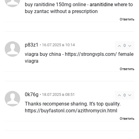
buy ranitidine 150mg online -
aranitidine
where to
buy zantac without a prescription
Ответить
p83z1
• 16.07.2025 в 10:14
0
viagra buy china - https://strongvpls.com/ female
viagra
Ответить
0k76g
• 18.07.2025 в 08:51
0
Thanks recompense sharing. It’s top quality.
https://buyfastonl.com/azithromycin.html
Ответить