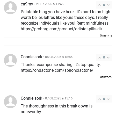
ca9my
• 21.07.2025 в 11:45
0
Palatable blog you have here.. It’s hard to on high
worth belles-lettres like yours these days. I really
recognize individuals like you! Rent mindfulness!!
https://prohnrg.com/product/orlistat-pills-di/
Ответить
ConnieIsork
• 04.08.2025 в 18:46
0
Thanks recompense sharing. It’s top quality.
https://ondactone.com/spironolactone/
Ответить
ConnieIsork
• 07.08.2025 в 15:16
0
The thoroughness in this break down is
noteworthy.