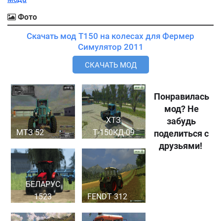
Фото
Скачать мод T150 на колесах для Фермер
Симулятор 2011
СКАЧАТЬ МОД
Понравилась
мод? Не
ХТЗ
забудь
МТЗ 52
Т-150КД-09
поделиться с
друзьями!
БЕЛАРУС
1523
FENDT 312