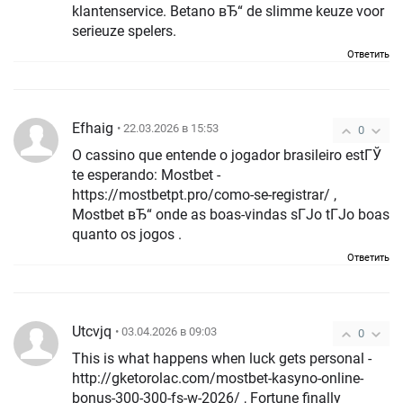
klantenservice. Betano вЂ“ de slimme keuze voor
serieuze spelers.
Ответить
Efhaig
• 22.03.2026 в 15:53
0
O cassino que entende o jogador brasileiro estГЎ
te esperando: Mostbet -
https://mostbetpt.pro/como-se-registrar/ ,
Mostbet вЂ“ onde as boas-vindas sГЈo tГЈo boas
quanto os jogos .
Ответить
Utcvjq
• 03.04.2026 в 09:03
0
This is what happens when luck gets personal -
http://gketorolac.com/mostbet-kasyno-online-
bonus-300-300-fs-w-2026/ , Fortune finally