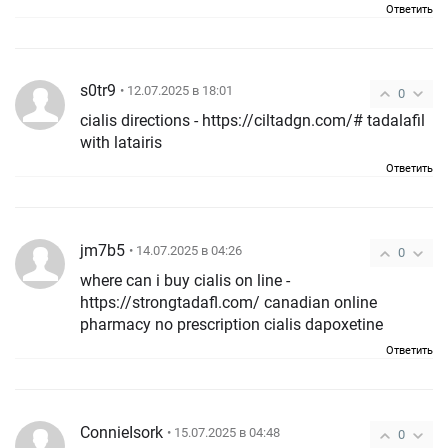
Ответить
s0tr9
• 12.07.2025 в 18:01
0
cialis directions - https://ciltadgn.com/# tadalafil
with latairis
Ответить
jm7b5
• 14.07.2025 в 04:26
0
where can i buy cialis on line -
https://strongtadafl.com/ canadian online
pharmacy no prescription cialis dapoxetine
Ответить
ConnieIsork
• 15.07.2025 в 04:48
0