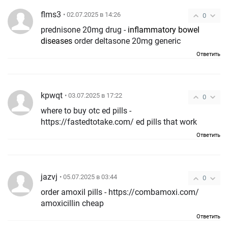
flms3
• 02.07.2025 в 14:26
0
prednisone 20mg drug -
inflammatory bowel
diseases
order deltasone 20mg generic
Ответить
kpwqt
• 03.07.2025 в 17:22
0
where to buy otc ed pills -
https://fastedtotake.com/ ed pills that work
Ответить
jazvj
• 05.07.2025 в 03:44
0
order amoxil pills - https://combamoxi.com/
amoxicillin cheap
Ответить