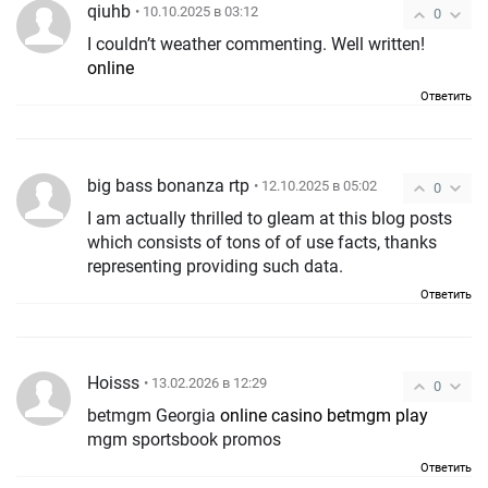
qiuhb
• 10.10.2025 в 03:12
0
I couldn’t weather commenting. Well written!
online
Ответить
big bass bonanza rtp
• 12.10.2025 в 05:02
0
I am actually thrilled to gleam at this blog posts
which consists of tons of of use facts, thanks
representing providing such data.
Ответить
Hoisss
• 13.02.2026 в 12:29
0
betmgm Georgia
online casino betmgm play
mgm sportsbook promos
Ответить