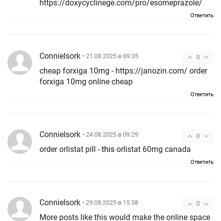
https://doxycyclinege.com/pro/esomeprazole/
Ответить
ConnieIsork
• 21.08.2025 в 09:35
0
cheap forxiga 10mg - https://janozin.com/ order
forxiga 10mg online cheap
Ответить
ConnieIsork
• 24.08.2025 в 09:29
0
order orlistat pill -
this
orlistat 60mg canada
Ответить
ConnieIsork
• 29.08.2025 в 15:58
0
More posts like this would make the online space