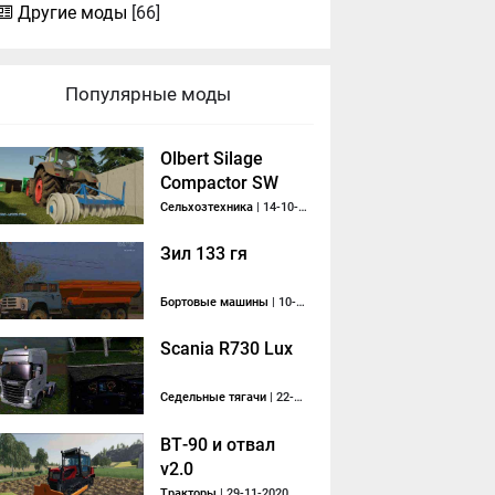
Другие моды
[66]
Популярные моды
Olbert Silage
Compactor SW
300 v1.0
Сельхозтехника
| 14-10-2019, 19:35
Зил 133 гя
Бортовые машины
| 10-02-2014, 14:00
Scania R730 Lux
Седельные тягачи
| 22-12-2014, 21:50
ВТ-90 и отвал
v2.0
Тракторы
| 29-11-2020, 16:50