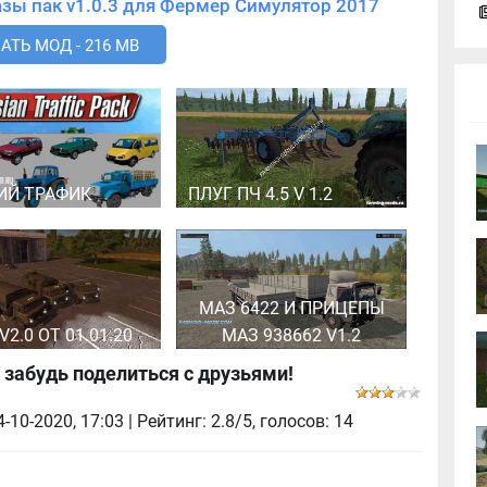
Скачать мод Вездеходные Камазы пак v1.0.3 для Фермер Симулятор 2017
АТЬ МОД - 216 MB
ИЙ ТРАФИК
ПЛУГ ПЧ 4.5 V 1.2
МАЗ 6422 И ПРИЦЕПЫ
V2.0 ОТ 01.01.20
МАЗ 938662 V1.2
 забудь поделиться с друзьями!
4-10-2020, 17:03
| Рейтинг: 2.8/5, голосов:
14