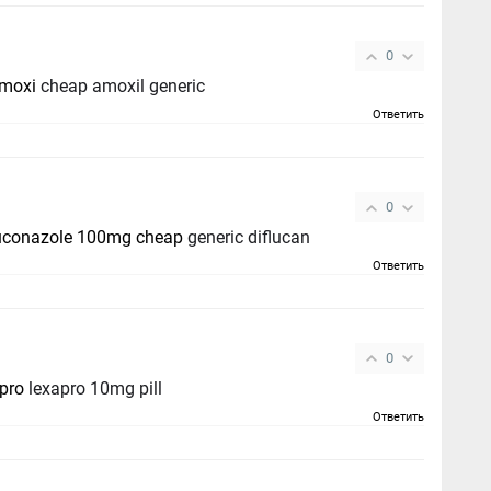
0
moxi
cheap amoxil generic
Ответить
0
luconazole 100mg cheap
generic diflucan
Ответить
0
 pro
lexapro 10mg pill
Ответить