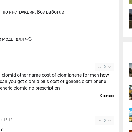
 по инструкции. Все работает!
е моды для ФС
0
l clomid other name cost of clomiphene for men
how
can you get clomid pills cost of generic clomiphene
generic clomid no prescription
Ответить
 в 15:12
0
ty.