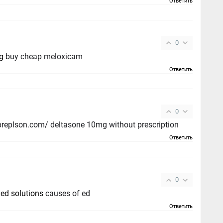
Ответить
0
ng
buy cheap meloxicam
Ответить
0
apreplson.com/ deltasone 10mg without prescription
Ответить
0
-
ed solutions
causes of ed
Ответить