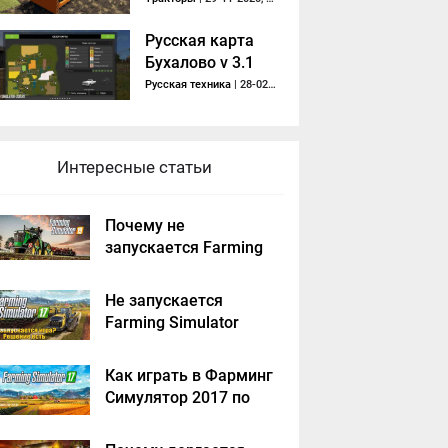
Русская карта
Бухалово v 3.1
Русская техника
| 28-02-2018, 21:42
Интересные статьи
Почему не
запускается Farming
Simulator 2019 -
решение
Не запускается
Farming Simulator
2017 - решение
Как играть в Фарминг
Симулятор 2017 по
сети на пиратке?