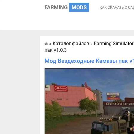
FARMING
MODS
КАК СКАЧАТЬ С СА
»
Каталог файлов
»
Farming Simulator
Главная
пак v1.0.3
Мод Вездеходные Камазы пак v1.