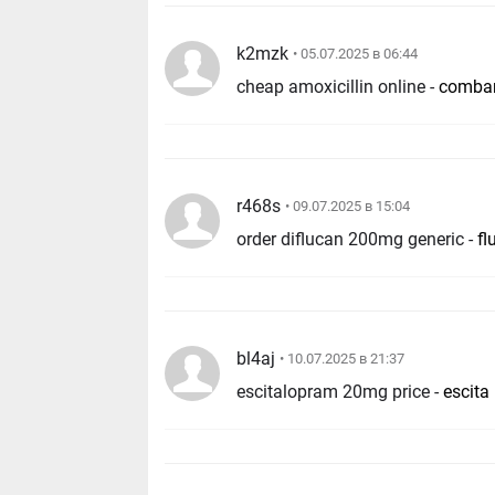
k2mzk
• 05.07.2025 в 06:44
cheap amoxicillin online -
comba
r468s
• 09.07.2025 в 15:04
order diflucan 200mg generic -
f
bl4aj
• 10.07.2025 в 21:37
escitalopram 20mg price -
escita