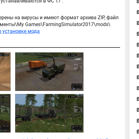
архив, легко распаковываются, и легко устанавливаются в ФС 17 .
ерены на вирусы и имеют формат архива ZIP, файл
окументы\My Games\FarmingSimulator2017\mods\
о установке мода