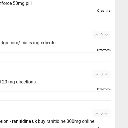
force 50mg pill
Ответить
0
cialis softabs online - https://ciltadgn.com/ cialis ingredients
Ответить
0
l 20 mg directions
Ответить
0
tion -
ranitidine uk
buy ranitidine 300mg online