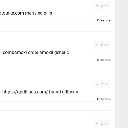
0
dtotake.com
men's ed pills
Ответить
0
 -
combamoxi
order amoxil generic
Ответить
0
order forcan without prescription - https://gpdifluca.com/ brand diflucan
Ответить
0