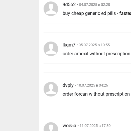
9d562
• 04.07.2025 в 02:28
buy cheap generic ed pills -
faste
lkgm7
• 05.07.2025 в 10:55
order amoxil without prescription
dvply
• 10.07.2025 в 04:26
woe5a
• 11.07.2025 в 17:30