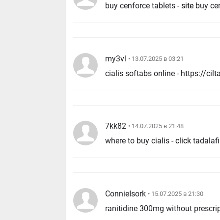
buy cenforce tablets -
site
buy cen
my3vl
• 13.07.2025 в 03:21
7kk82
• 14.07.2025 в 21:48
where to buy cialis -
click
tadalafi
ConnieIsork
• 15.07.2025 в 21:30
ranitidine 300mg without prescrip