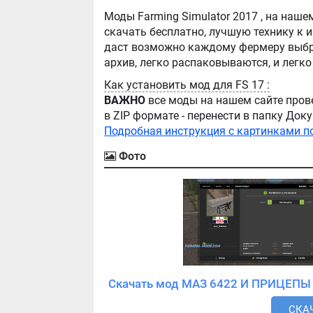
Моды Farming Simulator 2017 , на нашем сайте бывают самые разнообразные, можно
скачать бесплатно, лучшую технику к игре Farming Simula
даст возможно каждому фермеру выбра
Как установить мод для FS 17 :
ВАЖНО
все моды на нашем сайте пров
в ZIP формате - перенести в папку Д
Подробная инструкция с картинками п
Фото
СКАЧ