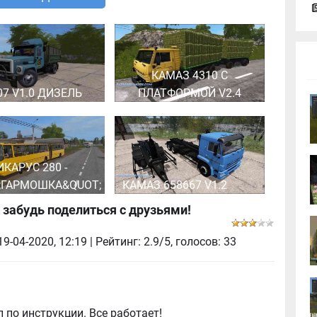
КАМАЗ 4310 С
07 V1.0 ДИЗЕЛЬ
ПЛАТФОРМОЙ V2.4
ИКАРУС 280 -
;ГАРМОШКА&QUOT;
КАМАЗ 658667 V1.2
 забудь поделиться с друзьями!
19-04-2020, 12:19
| Рейтинг: 2.9/5, голосов:
33
 по инструкции. Все работает!