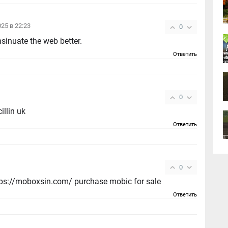
025 в 22:23
0
nsinuate the web better.
Ответить
0
llin uk
Ответить
0
ps://moboxsin.com/ purchase mobic for sale
Ответить