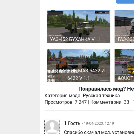
УАЗ-452 БУХАНКА V1.1
ГАЗ-33
ГРУЗОВИК МАЗ 5432 И
6422 V 1.1
&QUOT
Понравилась мод? Не
Категория мода:
Русская техника
Просмотров:
7 247
|
Комментарии:
33
|
1
Гость
• 19-04-2020, 12:19
Спасибо скачал мод, установил