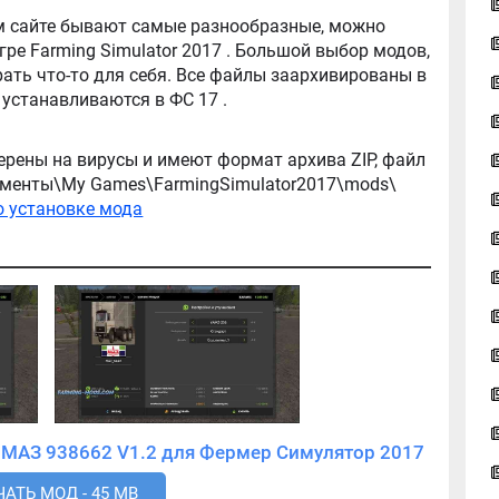
tor 2017 . Большой выбор модов,
ть что-то для себя. Все файлы заархивированы в
архив, легко распаковываются, и легко устанавливаются в ФС 17 .
ерены на вирусы и имеют формат архива ZIP, файл
окументы\My Games\FarmingSimulator2017\mods\
о установке мода
Скачать мод МАЗ 6422 И ПРИЦЕПЫ МАЗ 938662 V1.2 для Фермер Симулятор 2017
АТЬ МОД - 45 MB