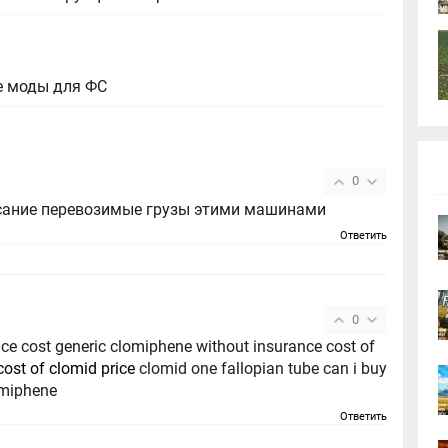
е моды для ФС
0
сание перевозимые грузы этими машинами
Ответить
0
ce cost generic clomiphene without insurance cost of
cost of clomid price
clomid one fallopian tube can i buy
omiphene
Ответить