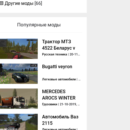
Другие моды
[66]
Популярные моды
Трактор МТЗ
4522 Беларус v
1.0
Русская техника
| 20-11-2017, 19:39
Bugatti veyron
Легковые автомобили
| 10-01-2014, 23:53
MERCEDES
AROCS WINTER
SERVICE +
Грузовики
| 21-10-2019, 09:35
SNOWFALL V2.0
Автомобиль Ваз
2115
Легковые автомобили
| 27-11-2017, 10:15