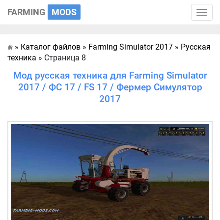
FARMING
MODS
Toggle
naviga
»
Каталог файлов
»
Farming Simulator 2017
»
Русская
Главная
техника
» Страница 8
Мод русская техника для Farming Simulator
2017 / ФС 17 / FS 17 / Фермер Симулятор
2017