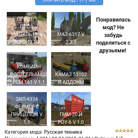
ПРИЦЕП
Понравилась
ПТС-9
мод? Не
МОДУЛЬ ПАК
МАЗ-6317 V
забудь
ВЕРСИЯ 1.2
2.3.3
поделиться с
друзьями!
КОМБАЙН
РОСТСЕЛЬМАШ
КАМАЗ 55102
РСМ 161 V 1.1
И АДДОНЫ
ЗИЛ-4334
ФЕРМЕР С
ПРИЦЕПОМ V
ПИМ-20 И
1.1
РОУ-6 V 1.0
Категория мода:
Русская техника