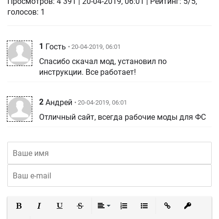
Просмотров:
4 391
|
20-04-2019, 06:01
| Рейтинг: 5/5,
голосов:
1
1
Гость
• 20-04-2019, 06:01
Спасибо скачал мод, установил по
инструкции. Все работает!
2
Андрей
• 20-04-2019, 06:01
Отличный сайт, всегда рабочие моды для ФС
Полужирный
Курсив
Подчеркнутый
Зачеркнутый
Выравнивание
Нумерованный список
Маркированный список
Вставить ссылку
Вставить 