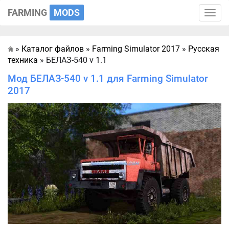
FARMING
MODS
Toggle
naviga
»
Каталог файлов
»
Farming Simulator 2017
»
Русская
Главная
техника
» БЕЛАЗ-540 v 1.1
Мод БЕЛАЗ-540 v 1.1 для Farming Simulator
2017