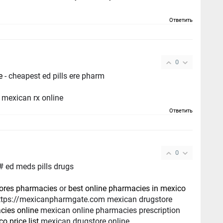
Ответить
0
e
- cheapest ed pills ere pharm
mexican rx online
Ответить
0
 ed meds pills drugs
tores pharmacies
or
best online pharmacies in mexico
ttps://mexicanpharmgate.com mexican drugstore
cies online
mexican online pharmacies prescription
 price list
mexican drugstore online