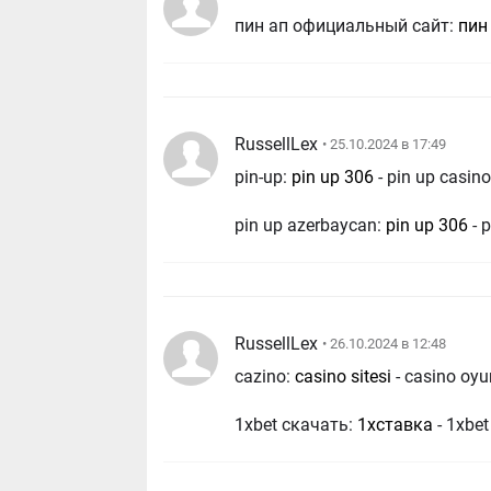
пин ап официальный сайт:
пин
RussellLex
• 25.10.2024 в 17:49
pin-up:
pin up 306
- pin up casin
pin up azerbaycan:
pin up 306
- 
RussellLex
• 26.10.2024 в 12:48
cazino:
casino sitesi
- casino oyu
1xbet скачать:
1хставка
- 1xbet