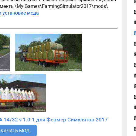
окументы\My Games\FarmingSimulator2017\mods\
о установке мода
Скачать мод Richard Western BTTA 14/32 v 1.0.1 для Фермер Симулятор 2017
СКАЧАТЬ МОД