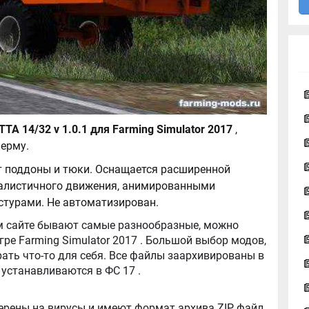
Richard Western BTTA 14/32 v 1.0.1 для Farming Simulator 2017
,
ерму.
ет поддоны и тюки. Оснащается расширенной
ралистичного движения, анимированными
турами. Не автоматизирован.
tor 2017 . Большой выбор модов,
ть что-то для себя. Все файлы заархивированы в
архив, легко распаковываются, и легко устанавливаются в ФС 17 .
ерены на вирусы и имеют формат архива ZIP, файл