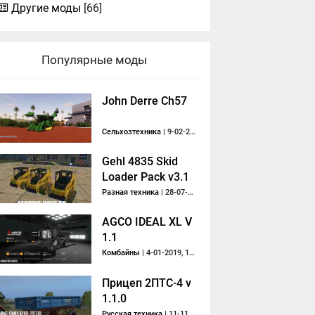
Другие моды
[66]
Популярные моды
John Derre Ch57
Сельхозтехника
| 9-02-2020, 10:39
Gehl 4835 Skid
Loader Pack v3.1
Разная техника
| 28-07-2015, 08:18
AGCO IDEAL XL V
1.1
Комбайны
| 4-01-2019, 12:22
Прицеп 2ПТС-4 v
1.1.0
Русская техника
| 11-11-2017, 19:41