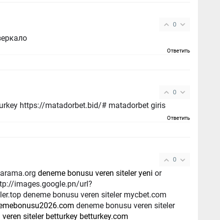
0
зеркало
Ответить
0
urkey https://matadorbet.bid/# matadorbet giris
Ответить
0
liarama.org
deneme bonusu veren siteler yeni
or
ler.top deneme bonusu veren siteler mycbet.com
enemebonusu2026.com
deneme bonusu veren siteler
eren siteler betturkey betturkey.com