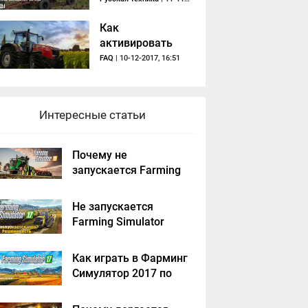
Как
активировать
мод в Farming
FAQ
| 10-12-2017, 16:51
Simulator 2017
Интересные статьи
Почему не
запускается Farming
Simulator 2019 -
решение
Не запускается
Farming Simulator
2017 - решение
Как играть в Фарминг
Симулятор 2017 по
сети на пиратке?