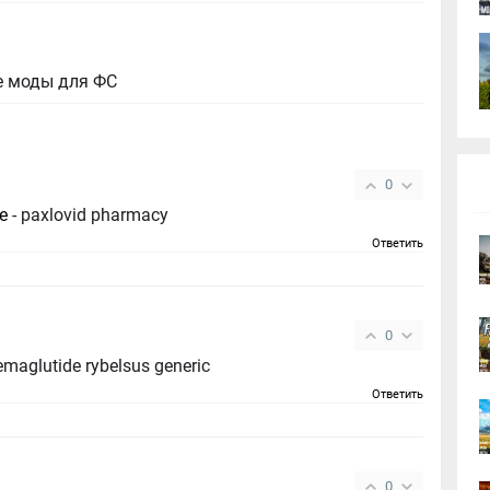
е моды для ФС
0
ce
- paxlovid pharmacy
Ответить
0
rybelsus http://rybelsus.tech/# semaglutide rybelsus generic
Ответить
0