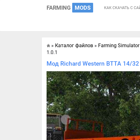
FARMING
MODS
КАК СКАЧАТЬ С СА
»
Каталог файлов
»
Farming Simulator
Главная
1.0.1
Мод Richard Western BTTA 14/32 