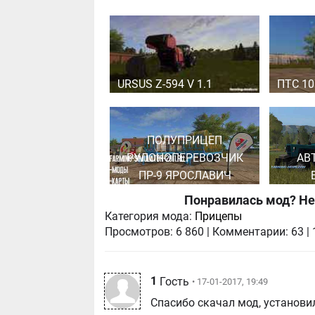
URSUS Z-594 V 1.1
ПТС 10
ПОЛУПРИЦЕП
РУЛОНОПЕРЕВОЗЧИК
АВ
ПР-9 ЯРОСЛАВИЧ
Понравилась мод? Не
Категория мода:
Прицепы
Просмотров:
6 860
|
Комментарии:
63
|
1
Гость
• 17-01-2017, 19:49
Спасибо скачал мод, установил