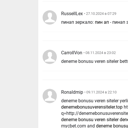
RussellLex
• 27.10.2024 в 07:29
пинап зеркало:
пин ап
- пинап 
CarrollVon
• 08.11.2024 в 23:02
deneme bonusu veren siteler bett
Ronaldmip
• 09.11.2024 в 22:10
deneme bonusu veren siteler yer
denemebonusuverensiteler.top
http://images.google.pn/url?
q=http://denemebonusuverensite
deneme bonusu veren siteler d
mycbet.com and
deneme bonusu v