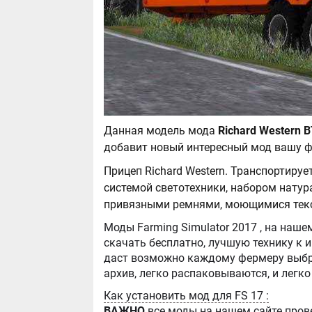
Данная модель мода
добавит новый интересный мод вашу ф
Прицеп Richard Western. Транспортиру
системой светотехники, набором нату
привязными ремнями, моющимися текс
Моды Farming Simulator 2017 , на нашем сайте бывают самые разнообразные, можно
скачать бесплатно, лучшую технику к игре Farming Simula
даст возможно каждому фермеру выбра
Как установить мод для FS 17 :
ВАЖНО
все моды на нашем сайте пров