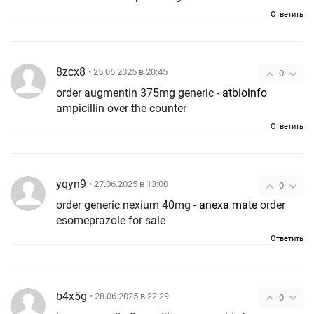
Ответить
8zcx8
• 25.06.2025 в 20:45
0
order augmentin 375mg generic -
atbioinfo
ampicillin over the counter
Ответить
yqyn9
• 27.06.2025 в 13:00
0
order generic nexium 40mg -
anexa mate
order
esomeprazole for sale
Ответить
b4x5g
• 28.06.2025 в 22:29
0