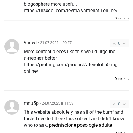
blogosphere more useful.
https://ursxdol.com/levitra-vardenafil-online/
Ответить
9huwt
• 21.07.2025 в 20:57
0
More content pieces like this would urge the
интернет better.
https://prohnrg.com/product/atenolol-50-mg-
online/
Ответить
mnu5p
• 24.07.2025 в 11:53
0
This website absolutely has all of the bumf and
facts I needed there this subject and didn’t know
who to ask.
prednisolone posologie adulte
Ответить