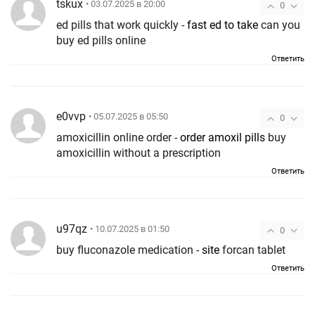
tskux
• 03.07.2025 в 20:00
0
ed pills that work quickly -
fast ed to take
can you
buy ed pills online
Ответить
e0vvp
• 05.07.2025 в 05:50
0
amoxicillin online order -
order amoxil pills
buy
amoxicillin without a prescription
Ответить
u97qz
• 10.07.2025 в 01:50
0
buy fluconazole medication -
site
forcan tablet
Ответить