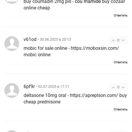
buy coumadin 2mg pill -
cou mamide
buy cozaar
online cheap
Ответить
v61od
• 30.06.2025 в 20:13
0
mobic for sale online - https://moboxsin.com/
mobic online
Ответить
6pf9r
• 02.07.2025 в 17:11
0
deltasone 10mg oral - https://apreplson.com/ buy
cheap prednisone
Ответить