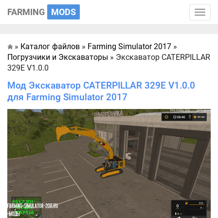
FARMING
MODS
Toggle
naviga
»
Каталог файлов
»
Farming Simulator 2017
»
Главная
Погрузчики и Экскаваторы
» Экскаватор CATERPILLAR
329E V1.0.0
Мод Экскаватор CATERPILLAR 329E V1.0.0
для Farming Simulator 2017