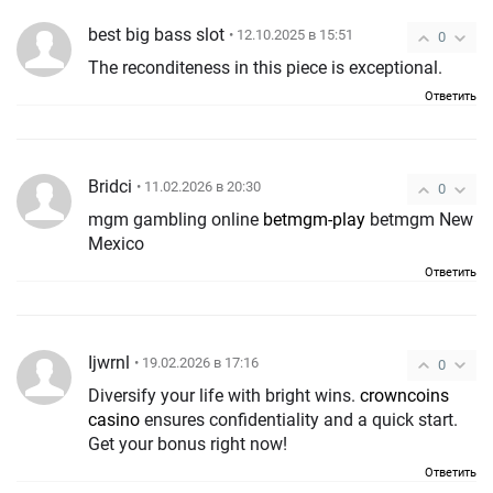
best big bass slot
• 12.10.2025 в 15:51
0
The reconditeness in this piece is exceptional.
Ответить
Bridci
• 11.02.2026 в 20:30
0
mgm gambling online
betmgm-play
betmgm New
Mexico
Ответить
Ijwrnl
• 19.02.2026 в 17:16
0
Diversify your life with bright wins.
crowncoins
casino
ensures confidentiality and a quick start.
Get your bonus right now!
Ответить