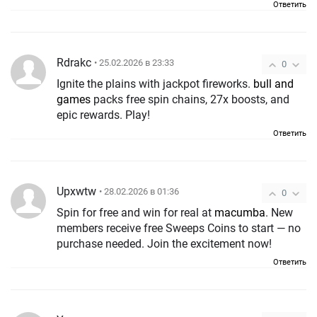
Ответить
Rdrakc
• 25.02.2026 в 23:33
0
Ignite the plains with jackpot fireworks.
bull and
games
packs free spin chains, 27x boosts, and
epic rewards. Play!
Ответить
Upxwtw
• 28.02.2026 в 01:36
0
Spin for free and win for real at
macumba
. New
members receive free Sweeps Coins to start — no
purchase needed. Join the excitement now!
Ответить