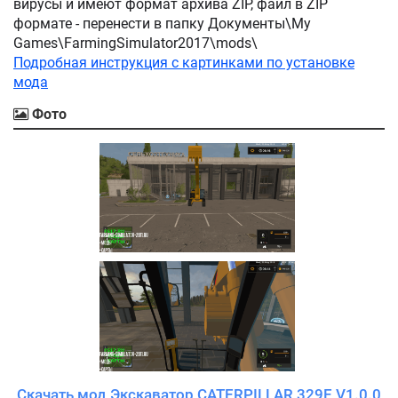
вирусы и имеют формат архива ZIP, файл в ZIP
формате - перенести в папку Документы\My
Games\FarmingSimulator2017\mods\
Подробная инструкция с картинками по установке
мода
Фото
Скачать мод Экскаватор CATERPILLAR 329E V1.0.0