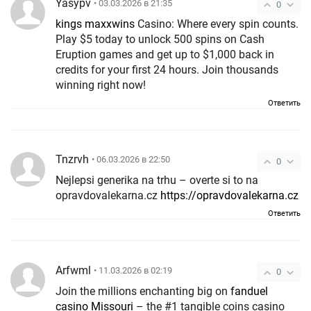
Yasypv
• 03.03.2026 в 21:35
0
kings maxxwins
Casino: Where every spin counts.
Play $5 today to unlock 500 spins on Cash
Eruption games and get up to $1,000 back in
credits for your first 24 hours. Join thousands
winning right now!
Ответить
Tnzrvh
• 06.03.2026 в 22:50
0
Nejlepsi generika na trhu – overte si to na
opravdovalekarna.cz
https://opravdovalekarna.cz
Ответить
Arfwml
• 11.03.2026 в 02:19
0
Join the millions enchanting big on
fanduel
casino Missouri
– the #1 tangible coins casino