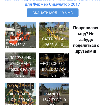
для Фермер Симулятор 2017
СКАЧАТЬ МОД - 19.6 MB
Понравилась
ПОГРУЗЧИК
мод? Не
HITACHI
CATERPILLAR
забудь
ZW150 V 1.1
262B V 1.0
поделиться с
друзьями!
ПОГРУЗЧИК
WEIDEMANN
ROTECH 830
1502DR PACK
BULLDOZER V
V 2.0
0.9
ЭКСКОВАТОР
MANITOU
LIEBHERR 902
1542 TSR (1.0