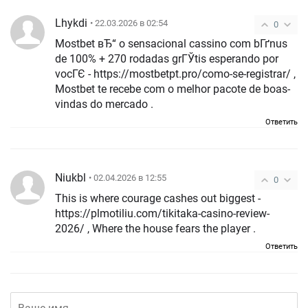
Lhykdi
• 22.03.2026 в 02:54
0
Mostbet вЂ“ o sensacional cassino com bГґnus
de 100% + 270 rodadas grГЎtis esperando por
vocГЄ - https://mostbetpt.pro/como-se-registrar/ ,
Mostbet te recebe com o melhor pacote de boas-
vindas do mercado .
Ответить
Niukbl
• 02.04.2026 в 12:55
0
This is where courage cashes out biggest -
https://plmotiliu.com/tikitaka-casino-review-
2026/ , Where the house fears the player .
Ответить