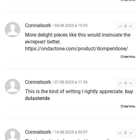
ConnieIsork
• 04.08.2025 в 15:39
0
More delight pieces like this would insinuate the
интернет better.
https://ondactone.com/product/domperidone/
Ответить
ConnieIsork
• 07.08.2025 в 11:36
0
This is the kind of writing I rightly appreciate.
buy
dutasteride
Ответить
ConnieIsork
• 14.08.2025 в 20:07
0