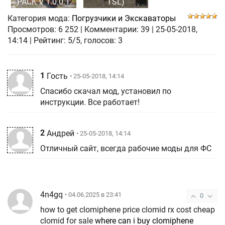
PACK V 1.0.0.1
TSL)
Категория мода:
Погрузчики и Экскаваторы
Просмотров:
6 252
|
Комментарии:
39
|
25-05-2018,
14:14
| Рейтинг: 5/5, голосов:
3
1
Гость
• 25-05-2018, 14:14
Спасибо скачал мод, установил по
инструкции. Все работает!
2
Андрей
• 25-05-2018, 14:14
Отличный сайт, всегда рабочие моды для ФС
4n4gq
• 04.06.2025 в 23:41
0
how to get clomiphene price clomid rx cost cheap
clomid for sale
where can i buy clomiphene