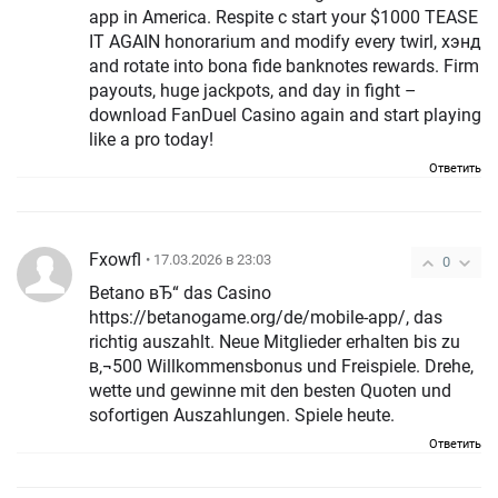
app in America. Respite c start your $1000 TEASE
IT AGAIN honorarium and modify every twirl, хэнд
and rotate into bona fide banknotes rewards. Firm
payouts, huge jackpots, and day in fight –
download FanDuel Casino again and start playing
like a pro today!
Ответить
Fxowfl
• 17.03.2026 в 23:03
0
Betano вЂ“ das Casino
https://betanogame.org/de/mobile-app/, das
richtig auszahlt. Neue Mitglieder erhalten bis zu
в‚¬500 Willkommensbonus und Freispiele. Drehe,
wette und gewinne mit den besten Quoten und
sofortigen Auszahlungen. Spiele heute.
Ответить