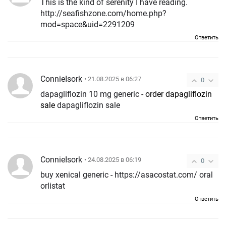
This is the kind of serenity I have reading.
http://seafishzone.com/home.php?
mod=space&uid=2291209
Ответить
ConnieIsork
• 21.08.2025 в 06:27
0
dapagliflozin 10 mg generic -
order dapagliflozin
sale
dapagliflozin sale
Ответить
ConnieIsork
• 24.08.2025 в 06:19
0
buy xenical generic - https://asacostat.com/ oral
orlistat
Ответить